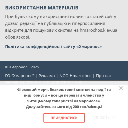
ВИКОРИСТАННЯ МАТЕРІАЛІВ
При будь-якому використанні новин та статей сайту
дозвіл редакції на публікацію й гіперпосилання
відкрите для пошукових систем на hmarochos.kiev.ua
обов'язкові.
Політика конфіденційності сайту «Хмарочос»
© Хмарочос | 2025
ГО "Хмарочос"
|
Реклама
|
NGO Hmarochos
|
Про нас
|
Нативна реклама
|
Спецпроекти
|
RSS
×
Фірмовий мерч, безкоштовні квитки на події та
інші бонуси – все це переваги членства у
Читацькому товаристві «Хмарочоса».
Долучайтесь всього від 200 грн/місяць!
Увійдіть
ПРИЄДНАТИСЬ