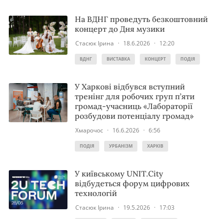
На ВДНГ проведуть безкоштовний
концерт до Дня музики
Стасюк Ірина
·
18.6.2026
·
12:20
ВДНГ
ВИСТАВКА
КОНЦЕРТ
ПОДІЯ
У Харкові відбувся вступний
тренінг для робочих груп п’яти
громад-учасниць «Лабораторії
розбудови потенціалу громад»
Хмарочос
·
16.6.2026
·
6:56
ПОДІЯ
УРБАНІЗМ
ХАРКІВ
У київському UNIT.City
відбудеться форум цифрових
технологій
Стасюк Ірина
·
19.5.2026
·
17:03