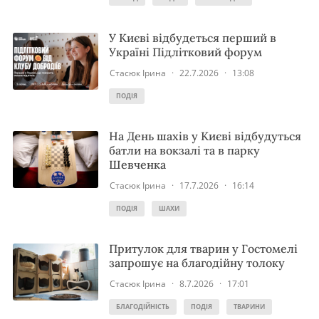
У Києві відбудеться перший в
Україні Підлітковий форум
Стасюк Ірина
·
22.7.2026
·
13:08
ПОДІЯ
На День шахів у Києві відбудуться
батли на вокзалі та в парку
Шевченка
Стасюк Ірина
·
17.7.2026
·
16:14
ПОДІЯ
ШАХИ
Притулок для тварин у Гостомелі
запрошує на благодійну толоку
Стасюк Ірина
·
8.7.2026
·
17:01
БЛАГОДІЙНІСТЬ
ПОДІЯ
ТВАРИНИ