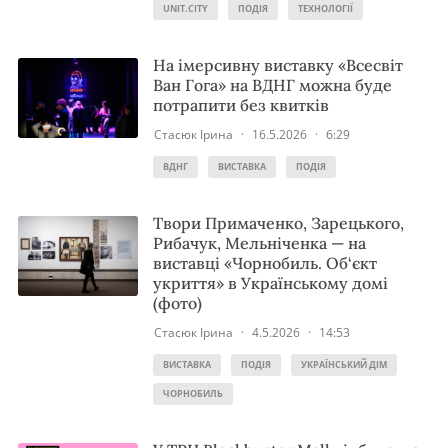
UNIT.CITY
ПОДІЯ
ТЕХНОЛОГІЇ
На імерсивну виставку «Всесвіт
Ван Гога» на ВДНГ можна буде
потрапити без квитків
Стасюк Ірина
·
16.5.2026
·
6:29
ВДНГ
ВИСТАВКА
ПОДІЯ
Твори Примаченко, Зарецького,
Рибачук, Мельніченка — на
виставці «Чорнобиль. Об‘єкт
укриття» в Українському домі
(фото)
Стасюк Ірина
·
4.5.2026
·
14:53
ВИСТАВКА
ПОДІЯ
УКРАЇНСЬКИЙ ДІМ
ЧОРНОБИЛЬ