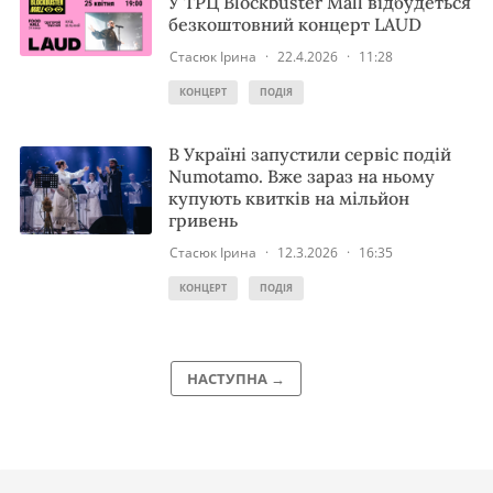
У ТРЦ Blockbuster Mall відбудеться
безкоштовний концерт LAUD
Стасюк Ірина
·
22.4.2026
·
11:28
КОНЦЕРТ
ПОДІЯ
В Україні запустили сервіс подій
Numotamo. Вже зараз на ньому
купують квитків на мільйон
гривень
Стасюк Ірина
·
12.3.2026
·
16:35
КОНЦЕРТ
ПОДІЯ
НАСТУПНА →