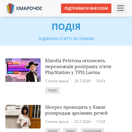
ПІДТРИМАТИ ВНЕСКОМ
ПОДІЯ
ПІДІБРАНІ СТАТТІ ЗА ТЕМОЮ
Klavdia Petrivna оголосить
переможців розіграшу п’яти
PlayStation у ТРЦ Lavina
Стасюк Ірина
·
29.7.2026
·
16:03
ПОДІЯ
Sleeper проводить у Києві
розпродаж архівних речей
Стасюк Ірина
·
22.7.2026
·
17:33
БРЕНД
ПОДІЯ
РОЗПРОДАЖ