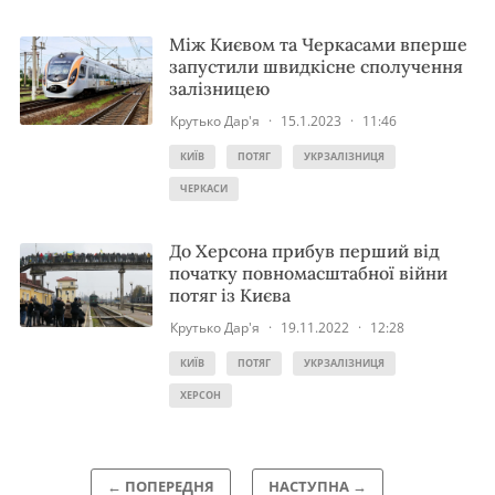
Між Києвом та Черкасами вперше
запустили швидкісне сполучення
залізницею
Крутько Дар'я
·
15.1.2023
·
11:46
КИЇВ
ПОТЯГ
УКРЗАЛІЗНИЦЯ
ЧЕРКАСИ
До Херсона прибув перший від
початку повномасштабної війни
потяг із Києва
Крутько Дар'я
·
19.11.2022
·
12:28
КИЇВ
ПОТЯГ
УКРЗАЛІЗНИЦЯ
ХЕРСОН
← ПОПЕРЕДНЯ
НАСТУПНА →