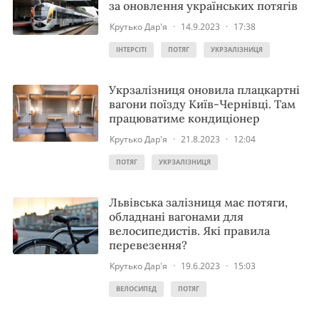
за оновлення українських потягів
Крутько Дар'я
·
14.9.2023
·
17:38
ІНТЕРСІТІ
ПОТЯГ
УКРЗАЛІЗНИЦЯ
Укрзалізниця оновила плацкартні
вагони поїзду Київ-Чернівці. Там
працюватиме кондиціонер
Крутько Дар'я
·
21.8.2023
·
12:04
ПОТЯГ
УКРЗАЛІЗНИЦЯ
Львівська залізниця має потяги,
обладнані вагонами для
велосипедистів. Які правила
перевезення?
Крутько Дар'я
·
19.6.2023
·
15:03
ВЕЛОСИПЕД
ПОТЯГ