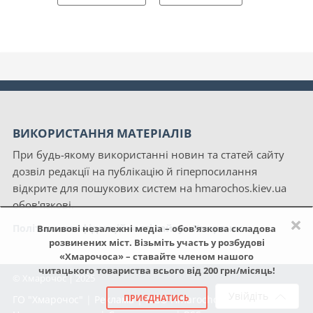
ВИКОРИСТАННЯ МАТЕРІАЛІВ
При будь-якому використанні новин та статей сайту
дозвіл редакції на публікацію й гіперпосилання
відкрите для пошукових систем на hmarochos.kiev.ua
обов'язкові.
×
Політика конфіденційності сайту «Хмарочос»
Впливові незалежні медіа – обов'язкова складова
розвинених міст. Візьміть участь у розбудові
«Хмарочоса» – ставайте членом нашого
читацького товариства всього від 200 грн/місяць!
© Хмарочос | 2025
Увійдіть
ПРИЄДНАТИСЬ
ГО "Хмарочос"
|
Реклама
|
NGO Hmarochos
|
Про нас
|