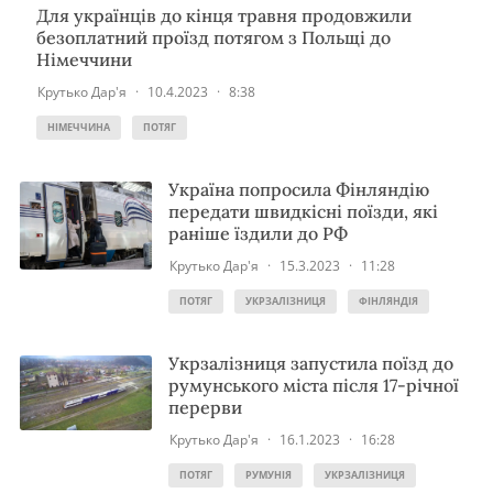
Для українців до кінця травня продовжили
безоплатний проїзд потягом з Польщі до
Німеччини
Крутько Дар'я
·
10.4.2023
·
8:38
НІМЕЧЧИНА
ПОТЯГ
Україна попросила Фінляндію
передати швидкісні поїзди, які
раніше їздили до РФ
Крутько Дар'я
·
15.3.2023
·
11:28
ПОТЯГ
УКРЗАЛІЗНИЦЯ
ФІНЛЯНДІЯ
Укрзалізниця запустила поїзд до
румунського міста після 17-річної
перерви
Крутько Дар'я
·
16.1.2023
·
16:28
ПОТЯГ
РУМУНІЯ
УКРЗАЛІЗНИЦЯ