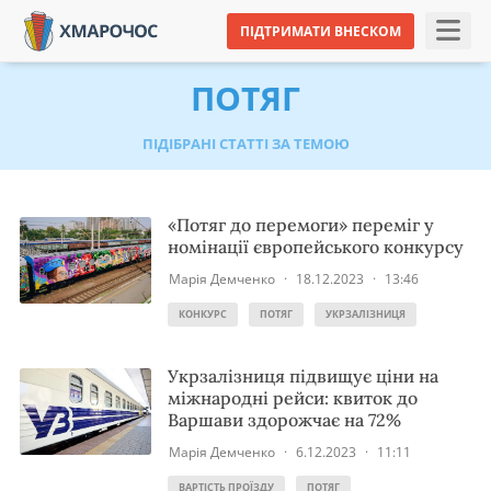
ПІДТРИМАТИ ВНЕСКОМ
ПОТЯГ
ПІДІБРАНІ СТАТТІ ЗА ТЕМОЮ
«Потяг до перемоги» переміг у
номінації європейського конкурсу
Марія Демченко
·
18.12.2023
·
13:46
КОНКУРС
ПОТЯГ
УКРЗАЛІЗНИЦЯ
Укрзалізниця підвищує ціни на
міжнародні рейси: квиток до
Варшави здорожчає на 72%
Марія Демченко
·
6.12.2023
·
11:11
ВАРТІСТЬ ПРОЇЗДУ
ПОТЯГ