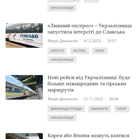
УКРЗАЛІЗНИЦЯ
«Лижний експрес» – Укрзалізниця
запустила інтерсіті до Славська
Марія Демченко
·
4.12.2023
·
10:51
ІНТЕРСІТІ
ЕКСПРЕС
ПОТЯГ
УКРЗАЛІЗНИЦЯ
Нові рейси від Укрзалізниці: буде
більше міжнародних та гірських
маршрутів
Марія Демченко
·
21.11.2023
·
20:04
МІЖНАРОДНІ ПОЇЗДИ
МАРШРУТИ
ПОТЯГ
УКРЗАЛІЗНИЦЯ
Корея або Японія можуть взятися