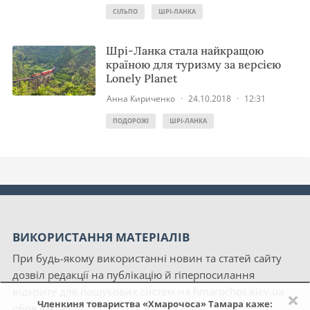
СІЛЬПО
ШРІ-ЛАНКА
Шрі-Ланка стала найкращою
країною для туризму за версією
Lonely Planet
Анна Кириченко
·
24.10.2018
·
12:31
ПОДОРОЖІ
ШРІ-ЛАНКА
ВИКОРИСТАННЯ МАТЕРІАЛІВ
При будь-якому використанні новин та статей сайту
дозвіл редакції на публікацію й гіперпосилання
відкрите для пошукових систем на hmarochos.kiev.ua
×
Членкиня товариства «Хмарочоса» Тамара каже:
обов'язкові.