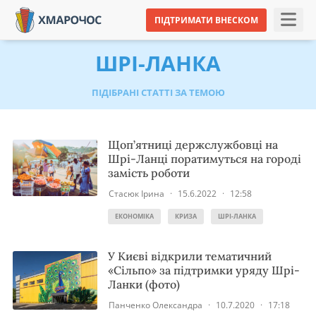
ПІДТРИМАТИ ВНЕСКОМ
ШРІ-ЛАНКА
ПІДІБРАНІ СТАТТІ ЗА ТЕМОЮ
Щоп’ятниці держслужбовці на
Шрі-Ланці поратимуться на городі
замість роботи
Стасюк Ірина
·
15.6.2022
·
12:58
ЕКОНОМІКА
КРИЗА
ШРІ-ЛАНКА
У Києві відкрили тематичний
«Сільпо» за підтримки уряду Шрі-
Ланки (фото)
Панченко Олександра
·
10.7.2020
·
17:18