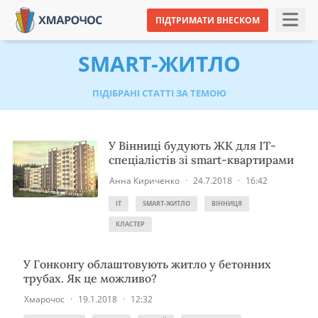
ПІДТРИМАТИ ВНЕСКОМ
SMART-ЖИТЛО
ПІДІБРАНІ СТАТТІ ЗА ТЕМОЮ
У Вінниці будують ЖК для IT-
спеціалістів зі smart-квартирами
Анна Кириченко
·
24.7.2018
·
16:42
IT
SMART-ЖИТЛО
ВІННИЦЯ
КЛАСТЕР
У Гонконгу облаштовують житло у бетонних
трубах. Як це можливо?
Хмарочос
·
19.1.2018
·
12:32