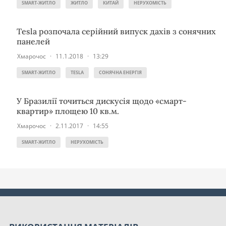
SMART-ЖИТЛО
ЖИТЛО
КИТАЙ
НЕРУХОМІСТЬ
Tesla розпочала серійний випуск дахів з сонячних
панелей
Хмарочос
·
11.1.2018
·
13:29
SMART-ЖИТЛО
TESLA
СОНЯЧНА ЕНЕРГІЯ
У Бразилії точиться дискусія щодо «смарт-
квартир» площею 10 кв.м.
Хмарочос
·
2.11.2017
·
14:55
SMART-ЖИТЛО
НЕРУХОМІСТЬ