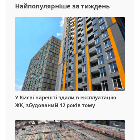
Найпопулярніше за тиждень
У Києві нарешті здали в експлуатацію
ЖК, збудований 12 років тому