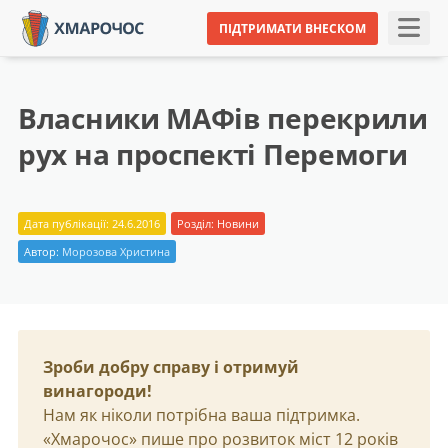
ПІДТРИМАТИ ВНЕСКОМ
Власники МАФів перекрили
рух на проспекті Перемоги
Дата публікації: 24.6.2016
Розділ:
Новини
Автор:
Морозова Христина
Зроби добру справу і отримуй
винагороди!
Нам як ніколи потрібна ваша підтримка.
«Хмарочос» пише про розвиток міст 12 років