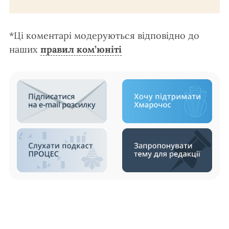
*Ці коментарі модеруються відповідно до
наших
правил ком’юніті