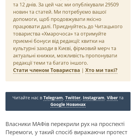
та 12 днів. За цей час ми опублікували 29509
новин та статей. Ми потребуємо вашої
допомоги, щоб продовжувати якісно
працювати далі. Приєднуйтесь до Читацького
товариства «Хмарочоса» та отримуйте
приємні бонуси від редакції: квитки на
культурні заходи в Києві, фірмовий мерч та
актуальні книжки, можливість пропонувати
редакції теми та багато іншого.
Стати членом Товариства
|
Хто ми такі?
Читайте нас в
Telegram
,
Twitter
,
Instagram
,
Viber
та
Google Новинах
Власники МАФів перекрили рух на проспекті
Перемоги, у такий спосіб виражаючи протест