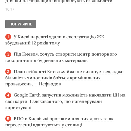
Доярки на Черкащині випробовують екзоскелети
10:17
ПОПУЛЯРНЕ
У Києві нарешті здали в експлуатацію ЖК,
збудований 12 років тому
Під Києвом хочуть створити центр повторного
використання будівельних матеріалів
План стійкості Києва майже не виконується, адже
більшість чиновників боїться кримінальних
проваджень, — Нефьодов
Google Earth запустив можливість накладати ШІ на
свої карти. І злякався того, що нагенерували
користувачі
ВПО в Києві: які програми для них діють та як
переселенці адаптуються у столиці