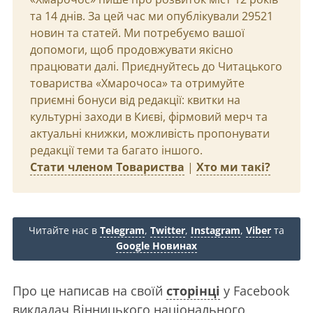
та 14 днів. За цей час ми опублікували 29521
новин та статей. Ми потребуємо вашої
допомоги, щоб продовжувати якісно
працювати далі. Приєднуйтесь до Читацького
товариства «Хмарочоса» та отримуйте
приємні бонуси від редакції: квитки на
культурні заходи в Києві, фірмовий мерч та
актуальні книжки, можливість пропонувати
редакції теми та багато іншого.
Стати членом Товариства
|
Хто ми такі?
Читайте нас в
Telegram
,
Twitter
,
Instagram
,
Viber
та
Google Новинах
Про це написав на своїй
сторінці
у Facebook
викладач Вінницького національного