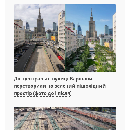
Дві центральні вулиці Варшави
перетворили на зелений пішохідний
простір (фото до і після)