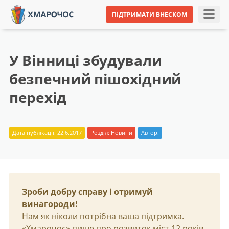
ПІДТРИМАТИ ВНЕСКОМ
У Вінниці збудували
безпечний пішохідний
перехід
Дата публікації: 22.6.2017
Розділ:
Новини
Автор:
Зроби добру справу і отримуй
винагороди!
Нам як ніколи потрібна ваша підтримка.
«Хмарочос» пише про розвиток міст 12 років