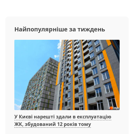
Найпопулярніше за тиждень
У Києві нарешті здали в експлуатацію
ЖК, збудований 12 років тому