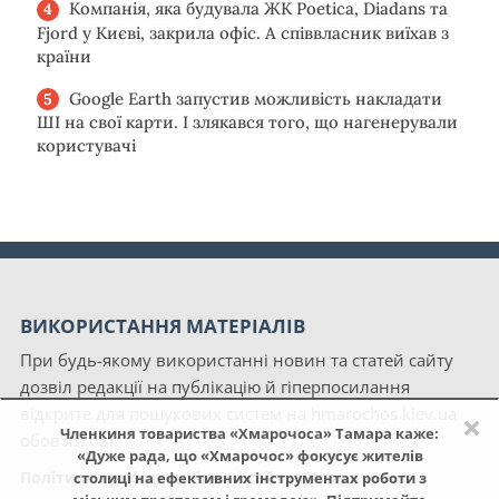
Компанія, яка будувала ЖК Poetica, Diadans та
Fjord у Києві, закрила офіс. А співвласник виїхав з
країни
Google Earth запустив можливість накладати
ШІ на свої карти. І злякався того, що нагенерували
користувачі
ВИКОРИСТАННЯ МАТЕРІАЛІВ
При будь-якому використанні новин та статей сайту
дозвіл редакції на публікацію й гіперпосилання
відкрите для пошукових систем на hmarochos.kiev.ua
×
Членкиня товариства «Хмарочоса» Тамара каже:
обов'язкові.
«Дуже рада, що «Хмарочос» фокусує жителів
Політика конфіденційності сайту «Хмарочос»
столиці на ефективних інструментах роботи з