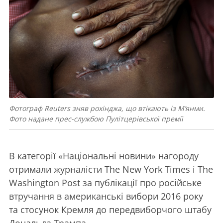
Фотограф Reuters зняв рохінджа, що втікають із М’янми.
Фото надане прес-службою Пулітцерівської премії
В категорії «Національні новини» нагороду
отримали журналісти The New York Times і The
Washington Post за публікації про російське
втручання в американські вибори 2016 року
та стосунок Кремля до передвиборчого штабу
Дональда Трампа.