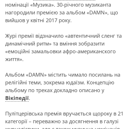
номінації «Музика». 30-річного музиканта
нагородили премією за альбом «DAMN», що
вийшов у квітні 2017 року.
Журі премії відзначило «автентичний сленг та
динамічний ритм» та вміння зобразити
«емоційні замальовки афро-американского
життя».
Альбом «DAMN» містить чимало посилань на
релігійні теми, зокрема юдаїзм. Концепцію
альбому по треках докладно описано у
Вікіпедії
.
Пулітцерівська премія вручається щороку в 21
категорії – переважно за досягнення в галузі