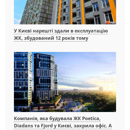
У Києві нарешті здали в експлуатацію
ЖК, збудований 12 років тому
Компанія, яка будувала ЖК Poetica,
Diadans та Fjord у Києві, закрила офіс. А