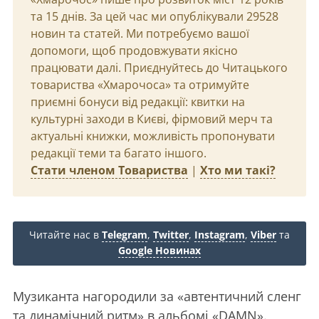
та 15 днів. За цей час ми опублікували 29528
новин та статей. Ми потребуємо вашої
допомоги, щоб продовжувати якісно
працювати далі. Приєднуйтесь до Читацького
товариства «Хмарочоса» та отримуйте
приємні бонуси від редакції: квитки на
культурні заходи в Києві, фірмовий мерч та
актуальні книжки, можливість пропонувати
редакції теми та багато іншого.
Стати членом Товариства
|
Хто ми такі?
Читайте нас в
Telegram
,
Twitter
,
Instagram
,
Viber
та
Google Новинах
Музиканта нагородили за «автентичний сленг
та динамічний ритм» в альбомі «DAMN».