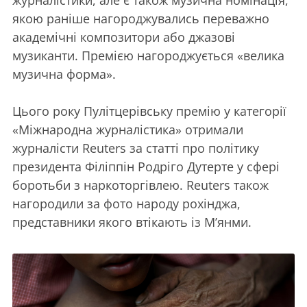
журналістики, але є також музична номінація,
якою раніше нагороджувались переважно
академічні композитори або джазові
музиканти. Премією нагороджується «велика
музична форма».
Цього року Пулітцерівську премію у категорії
«Міжнародна журналістика» отримали
журналісти Reuters за статті про політику
президента Філіппін Родріго Дутерте у сфері
боротьби з наркоторгівлею. Reuters також
нагородили за фото народу рохінджа,
представники якого втікають із М’янми.