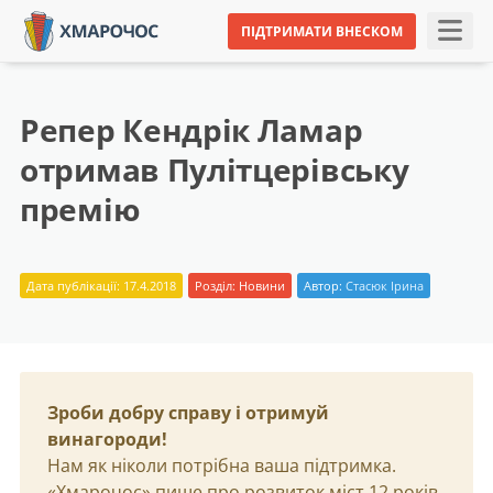
ПІДТРИМАТИ ВНЕСКОМ
Репер Кендрік Ламар
отримав Пулітцерівську
премію
Дата публікації: 17.4.2018
Розділ:
Новини
Автор:
Стасюк Ірина
Зроби добру справу і отримуй
винагороди!
Нам як ніколи потрібна ваша підтримка.
«Хмарочос» пише про розвиток міст 12 років