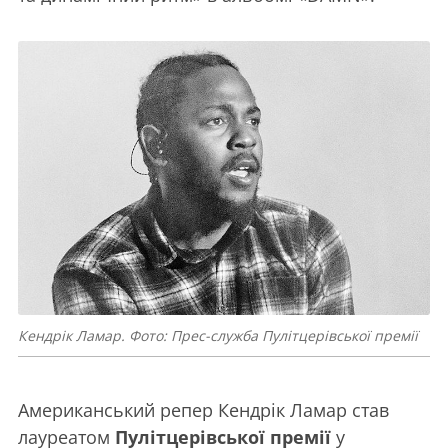
Кендрік Ламар. Фото: Прес-служба Пулітцерівської премії
Американський репер Кендрік Ламар став
лауреатом
Пулітцерівської премії
у