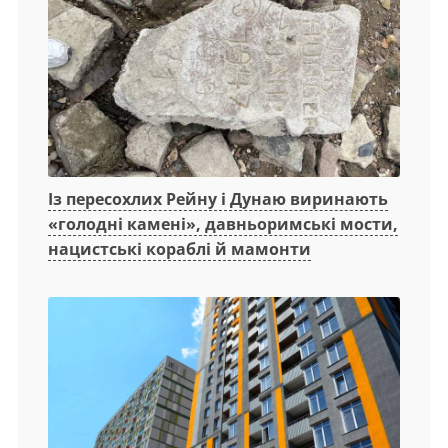
Із пересохлих Рейну і Дунаю виринають
«голодні камені», давньоримські мости,
нацистські кораблі й мамонти