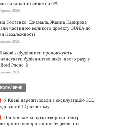
лан виконаний лише на 6%
Серпня 2026
іна Костенко, Джамала, Жанна Кадирова
тали частиною великого проєкту GUNIA до
ня Незалежності
Серпня 2026
 Львові забудовники продовжують
інансувати будівництво шкіл: цього разу у
айоні Рясне-2
Серпня 2026
ПОПУЛЯРНЕ
У Києві нарешті здали в експлуатацію ЖК,
будований 12 років тому
Під Києвом хочуть створити центр
овторного використання будівельних