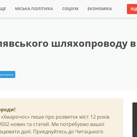
ИЩЕ
МІСЬКА ПОЛІТИКА
СОЦІУМ
ЕКОНОМІКА
ПІ
лявського шляхопроводу в 
риченко
ороди!
 «Хмарочос» пише про розвиток міст 12 років
29502 новин та статей. Ми потребуємо вашої
ацювати далі. Приєднуйтесь до Читацького