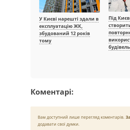
Під Киє
У Києві нарешті здали в
створит
експлуатацію ЖК,
повторн
збудований 12 років
викорис
тому
будівель
Коментарі:
Вам доступний лише перегляд коментарів.
З
додавати свої думки.