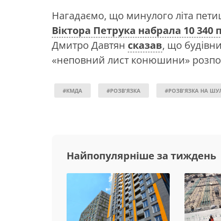
Нагадаємо, що минулого літа пети
Віктора Петрука набрала 10 340 
Дмитро Давтян
сказав
, що будівн
«неповний лист конюшини» розпоч
#КМДА
#РОЗВ'ЯЗКА
#РОЗВ'ЯЗКА НА ШУ
Найпопулярніше за тиждень