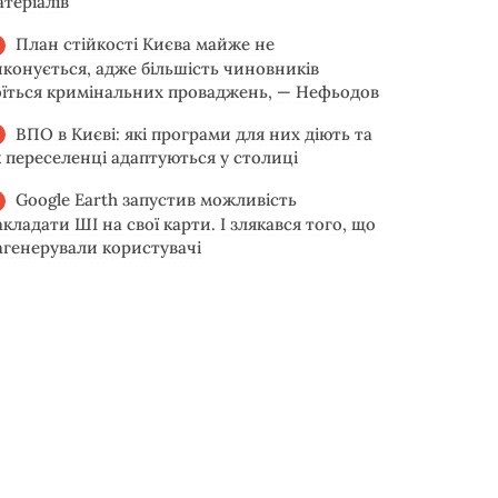
атеріалів
План стійкості Києва майже не
иконується, адже більшість чиновників
оїться кримінальних проваджень, — Нефьодов
ВПО в Києві: які програми для них діють та
к переселенці адаптуються у столиці
Google Earth запустив можливість
акладати ШІ на свої карти. І злякався того, що
агенерували користувачі