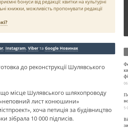
иємні бонуси від редакції: квитки на культурні
льні книжки, можливість пропонувати редакції
кі?
er
,
Instagram
,
Viber
та
Google Новинах
Ф
отовка до реконструкції Шулявського
кв
ф
06
, що місце Шулявського шляхопроводу
П
у «неповний лист конюшини»
в
5 
істпроект», хоча петиція за будівництво
ки зібрала 10 000 підписів.
В
з