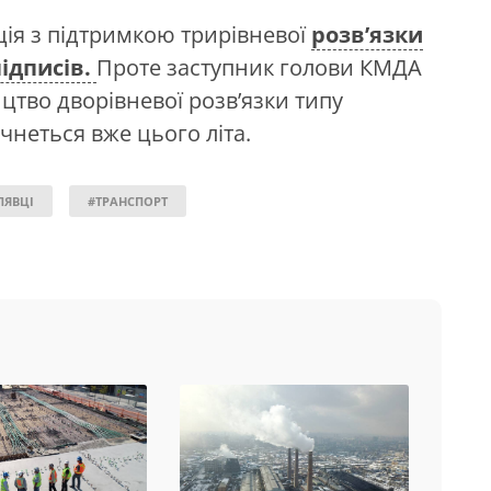
ція з підтримкою трирівневої
розв’язки
підписів.
Проте заступник голови КМДА
ицтво дворівневої розв’язки типу
неться вже цього літа.
ЛЯВЦІ
#ТРАНСПОРТ