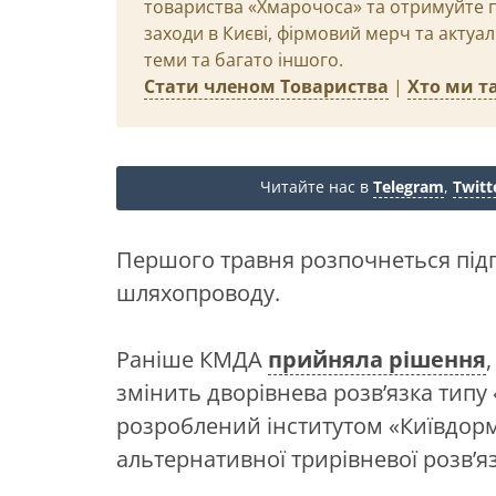
товариства «Хмарочоса» та отримуйте пр
заходи в Києві, фірмовий мерч та актуа
теми та багато іншого.
Стати членом Товариства
|
Хто ми та
Читайте нас в
Telegram
,
Twitt
Першого травня розпочнеться підг
шляхопроводу.
Раніше КМДА
прийняла рішення
змінить дворівнева розв’язка тип
розроблений інститутом «
Київдорм
альтернативної трирівневої розв’яз