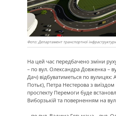
Фото: Департамент транспортної інфраструкту
На цей час передбачено зміни руху
– по вул. Олександра Довженка – в
Дач) відбуватиметься по вулицях:
Потьє), Петра Нестерова з виїздом
проспекту Перемоги буде встановл
Виборзькій та поверненням на вул
– по вул. Вадима Гетьмана – вул. О