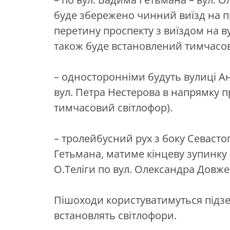
буде збережено чинний виїзд на 
перетину проспекту з виїздом на в
також буде встановлений тимчасов
– односторонніми будуть вулиці Ан
вул. Петра Нестерова в напрямку 
тимчасовий світлофор).
– тролейбусний рух з боку Севасто
Гетьмана, матиме кінцеву зупинку «
О.Теліги по вул. Олександра Довже
Пішоходи користуватимуться підз
встановлять світлофори.