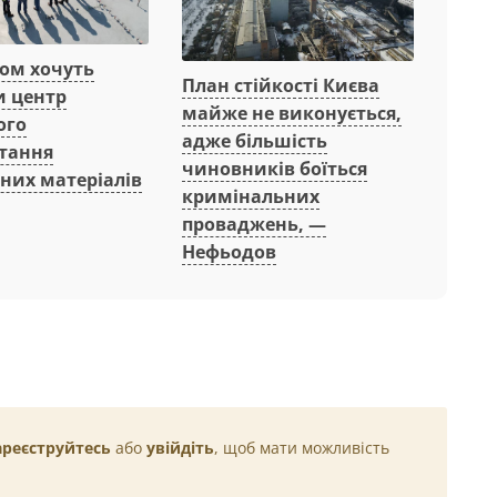
вом хочуть
План стійкості Києва
и центр
майже не виконується,
ого
адже більшість
тання
чиновників боїться
них матеріалів
кримінальних
проваджень, —
Нефьодов
ареєструйтесь
або
увійдіть
, щоб мати можливість