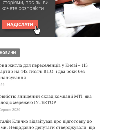
НОВИНИ
онд житла для переселенців у Києві – 113
артир на 442 тисячі ВПО, і два роки без
інансування
:56
овністю знищений склад компанії MTI, яка
олодіє мережею INTERTOP
Серпня 2026
італій Кличко відзвітував про підготовку до
ими. Нещодавно депутати стверджували, що