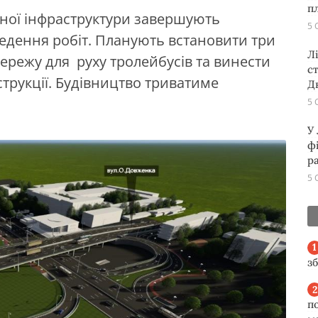
п
тної інфраструктури завершують
5 
ведення робіт. Планують встановити три
Л
ережу для руху тролейбусів та винести
с
трукції. Будівництво триватиме
Д
5 
У
ф
р
5 
з
п