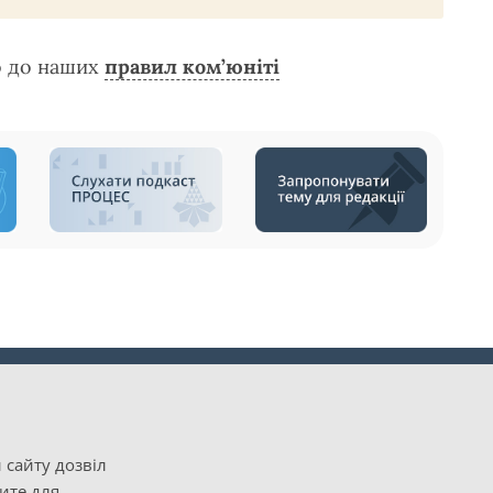
о до наших
правил ком’юніті
 сайту дозвіл
рите для