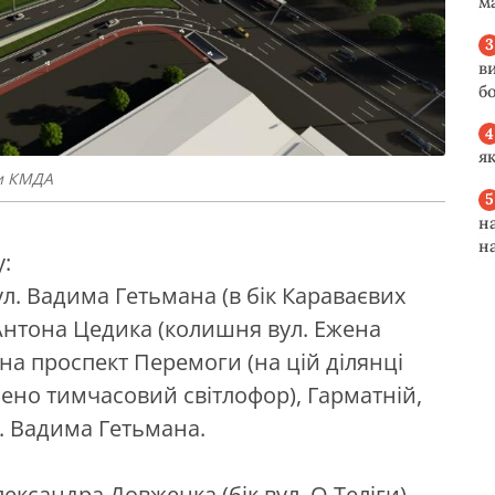
м
в
б
я
ри КМДА
н
н
:
ул. Вадима Гетьмана (в бік Караваєвих
 Антона Цедика (колишня вул. Ежена
 на проспект Перемоги (на цій ділянці
ено тимчасовий світлофор), Гарматній,
. Вадима Гетьмана.
лександра Довженка (бік вул. О.Теліги)