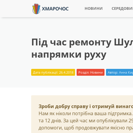
НОВИНИ
СЕРЕДОВ
Під час ремонту Шу
напрямки руху
Дата публікації: 26.4.2018
Розділ:
Новини
Автор:
Анна Ки
Зроби добру справу і отримуй винаг
Нам як ніколи потрібна ваша підтримка.
та 12 днів. За цей час ми опублікували 
допомоги, щоб продовжувати якісно пр