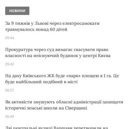
НОВИНИ
За 9 тижнів у Львові через електросамокати
травмувалось понад 60 дітей
09:44
Прокуратура через суд вимагає скасувати право
власності на неіснуючий будинок у центрі Києва
09:40
На даху Київського ЖК буде «парк» площею в 1 га. Це
буде найбільший подібний в місті
06:57
Як активісти змушують обласні адміністрації захищати
історичні земські школи на Сіверщині
06:49
Дві центральні вулиці Варшави перетворили на