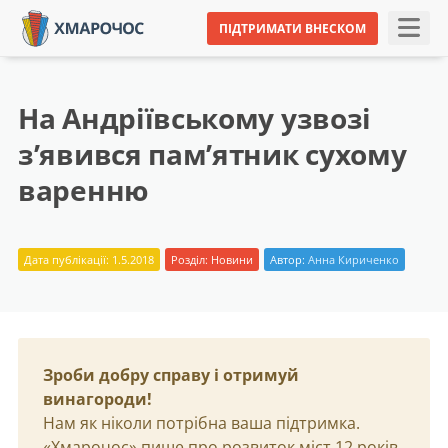
ПІДТРИМАТИ ВНЕСКОМ
На Андріївському узвозі
з’явився пам’ятник сухому
варенню
Дата публікації: 1.5.2018
Розділ:
Новини
Автор:
Анна Кириченко
Зроби добру справу і отримуй
винагороди!
Нам як ніколи потрібна ваша підтримка.
«Хмарочос» пише про розвиток міст 12 років