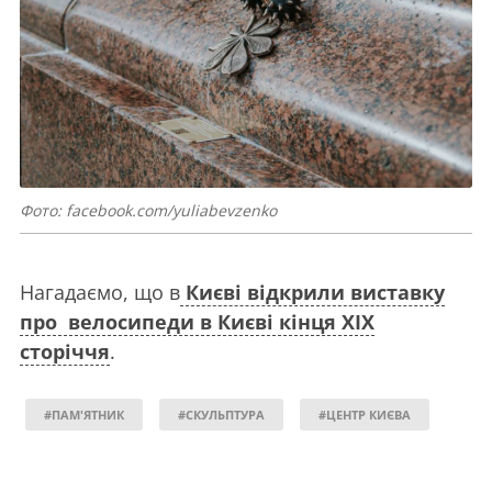
Фото: facebook.com/yuliabevzenko
Нагадаємо, що в
Києві відкрили виставку
про велосипеди в Києві кінця XIX
сторіччя
.
#ПАМ'ЯТНИК
#СКУЛЬПТУРА
#ЦЕНТР КИЄВА