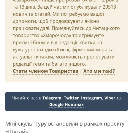
та 13 днів. За цей час ми опублікували 29513
новин та статей. Ми потребуємо вашої
допомоги, щоб продовжувати якісно
працювати далі. Приєднуйтесь до Читацького
товариства «Хмарочоса» та отримуйте
приємні бонуси від редакції: квитки на
культурні заходи в Києві, фірмовий мерч та
актуальні книжки, можливість пропонувати
редакції теми та багато іншого.
Стати членом Товариства
|
Хто ми такі?
Читайте нас в
Telegram
,
Twitter
,
Instagram
,
Viber
та
Google Новинах
Міні-скульптуру встановили в рамках проекту
«Шукай».