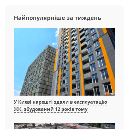
Найпопулярніше за тиждень
У Києві нарешті здали в експлуатацію
ЖК, збудований 12 років тому