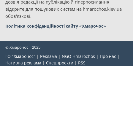
дозвіл редакції на публікацію й гіперпосилання
відкрите для пошукових систем на hmarochos.kiev.ua
обов'язкові.
Політика конфіденційності сайту «Хмарочос»
© Хмарочос | 2025
ГО "Хмарочос"
|
Реклама
|
NGO Hmarochos
|
Про нас
|
Нативна реклама
|
Спецпроекти
|
RSS