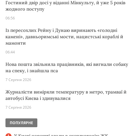
Гостиний двір досі у віданні Мінкульту, й уже 5 років
жодного поступу
06:56
Із пересохлих Рейну і Дунаю виринають «голодні
камені», давньоримські мости, нацистські кораблі й
мамонти
06:44
Нова пошта звільнила працівників, які вигнали собаку
на спеку, і знайшла пса
7 Серпня 2026
Журналісти виміряли температуру в метро, трамваї й
автобусі Києва і здивувалися
7 Серпня 2026
ПОПУЛЯРНЕ
У Києві нарешті здали в експлуатацію ЖК,