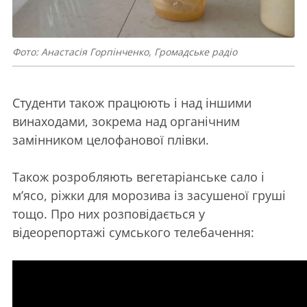
Фото: Анастасія Горпінченко, Громадське радіо
Студенти також працюють і над іншими
винаходами, зокрема над органічним
замінником целофанової плівки.
Також розробляють вегетаріанське сало і
м’ясо, ріжки для морозива із засушеної груші
тощо. Про них розповідається у
відеорепортажі сумського телебачення: