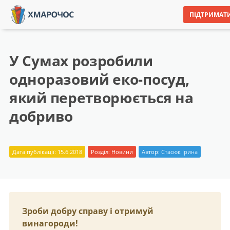
ПІДТРИМАТ
У Сумах розробили
одноразовий еко-посуд,
який перетворюється на
добриво
Дата публікації: 15.6.2018
Розділ:
Новини
Автор:
Стасюк Ірина
Зроби добру справу і отримуй
винагороди!