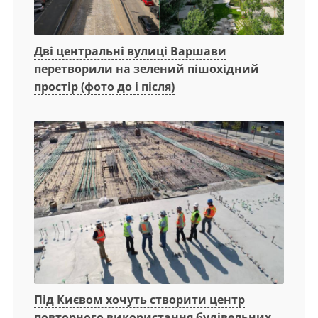
Дві центральні вулиці Варшави
перетворили на зелений пішохідний
простір (фото до і після)
Під Києвом хочуть створити центр
повторного використання будівельних