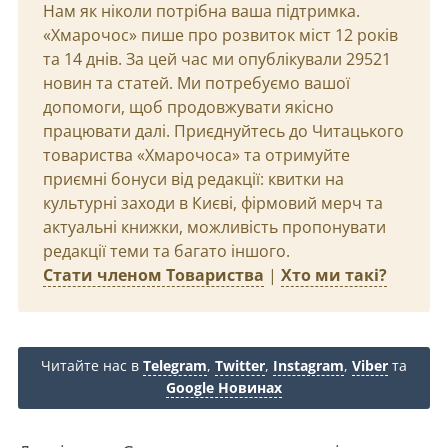
Нам як ніколи потрібна ваша підтримка.
«Хмарочос» пише про розвиток міст 12 років
та 14 днів. За цей час ми опублікували 29521
новин та статей. Ми потребуємо вашої
допомоги, щоб продовжувати якісно
працювати далі. Приєднуйтесь до Читацького
товариства «Хмарочоса» та отримуйте
приємні бонуси від редакції: квитки на
культурні заходи в Києві, фірмовий мерч та
актуальні книжки, можливість пропонувати
редакції теми та багато іншого.
Стати членом Товариства
|
Хто ми такі?
Читайте нас в
Telegram
,
Twitter
,
Instagram
,
Viber
та
Google Новинах