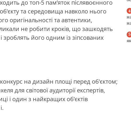
входить до топ-5 пам’яток післявоєнного
 об’єкту та середовища навколо нього
н
го оригінальності та автентики,
н
кликали не робити кроків, що зашкодять
і зроблять його одним із зіпсованих
я
конкурс на дизайн площі перед об’єктом;
ля для світової аудиторії експертів,
иці і один з найкращих об’єктів
і.