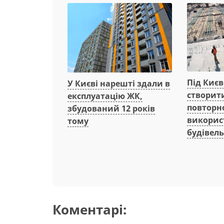
Під Киє
У Києві нарешті здали в
створит
експлуатацію ЖК,
повторн
збудований 12 років
викорис
тому
будівель
Коментарі: