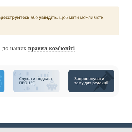
ареєструйтесь
або
увійдіть
, щоб мати можливість
о до наших
правил ком’юніті