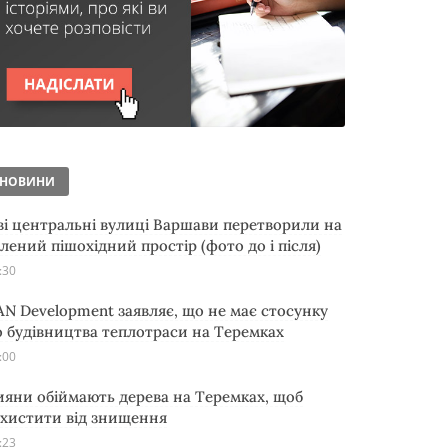
НОВИНИ
ві центральні вулиці Варшави перетворили на
елений пішохідний простір (фото до і після)
:30
AN Development заявляє, що не має стосунку
о будівництва теплотраси на Теремках
:00
ияни обіймають дерева на Теремках, щоб
ахистити від знищення
:23