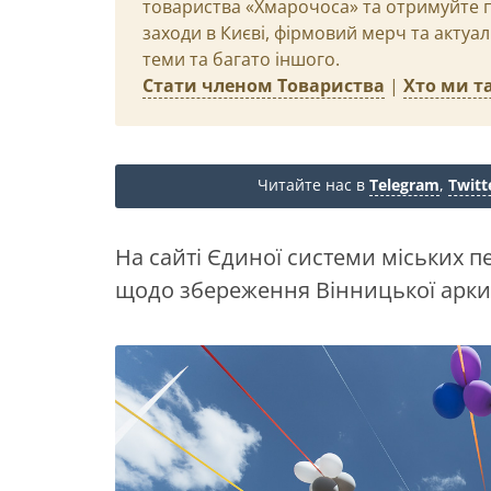
товариства «Хмарочоса» та отримуйте пр
заходи в Києві, фірмовий мерч та актуа
теми та багато іншого.
Стати членом Товариства
|
Хто ми та
Читайте нас в
Telegram
,
Twitt
На сайті Єдиної системи міських п
щодо збереження Вінницької арки