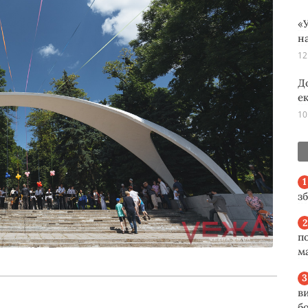
«У
н
12
Д
е
10
з
п
м
в
б