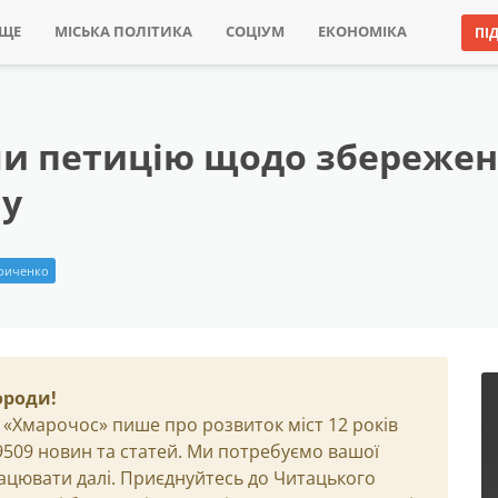
ИЩЕ
МІСЬКА ПОЛІТИКА
СОЦІУМ
ЕКОНОМІКА
ПІ
ли петицію щодо збережен
му
риченко
ороди!
 «Хмарочос» пише про розвиток міст 12 років
29509 новин та статей. Ми потребуємо вашої
ацювати далі. Приєднуйтесь до Читацького