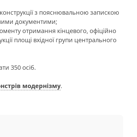
еконструкції з пояснювальною запискою
ючими документими;
моменту отримання кінцевого, офіційно
кції площі вхiдної групи центрального
ати 350 осіб.
нстрів модернізму
.