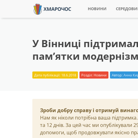
НОВИНИ
СЕРЕДОВ
У Вінниці підтрима
пам’ятки модерніз
Дата публікації: 18.6.2018
Розділ:
Новини
Автор:
Анна Ки
Зроби добру справу і отримуй винаг
Нам як ніколи потрібна ваша підтримка.
та 12 днів. За цей час ми опублікували 
допомоги, щоб продовжувати якісно пр