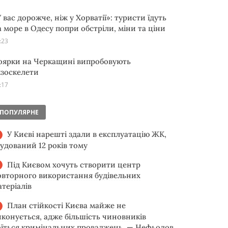
 вас дорожче, ніж у Хорватії»: туристи їдуть
а море в Одесу попри обстріли, міни та ціни
:23
оярки на Черкащині випробовують
кзоскелети
:17
ПОПУЛЯРНЕ
У Києві нарешті здали в експлуатацію ЖК,
будований 12 років тому
Під Києвом хочуть створити центр
овторного використання будівельних
атеріалів
План стійкості Києва майже не
иконується, адже більшість чиновників
оїться кримінальних проваджень, — Нефьодов