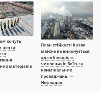
вом хочуть
План стійкості Києва
и центр
майже не виконується,
ого
адже більшість
тання
чиновників боїться
них матеріалів
кримінальних
проваджень, —
Нефьодов