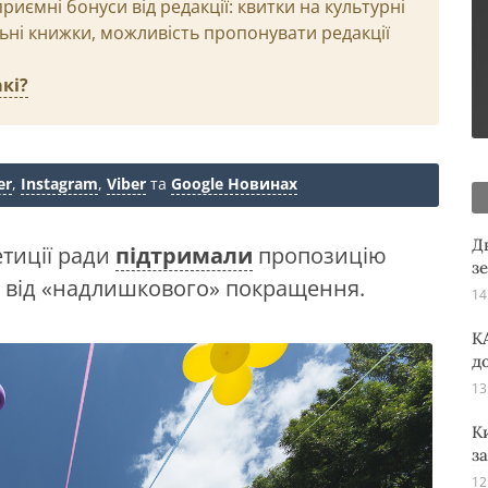
иємні бонуси від редакції: квитки на культурні
льні книжки, можливість пропонувати редакції
кі?
er
,
Instagram
,
Viber
та
Google Новинах
Д
етиції ради
підтримали
пропозицію
з
 від «надлишкового» покращення.
14
K
д
13
К
з
12