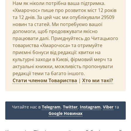
Нам як ніколи потрібна ваша підтримка.
«Хмарочос» пише про розвиток міст 12 років
та 12 днів. За цей час ми опублікували 29509
новин та статей. Ми потребуємо вашої
допомоги, щоб продовжувати якісно
працювати далі. Приєднуйтесь до Читацького
товариства «Хмарочоса» та отримуйте
приємні бонуси від редакції: квитки на
культурні заходи в Києві, фірмовий мерч та
актуальні книжки, можливість пропонувати
редакції теми та багато іншого.
Стати членом Товариства
|
Хто ми такі?
Читайте нас в
Telegram
,
Twitter
,
Instagram
,
Viber
та
Google Новинах