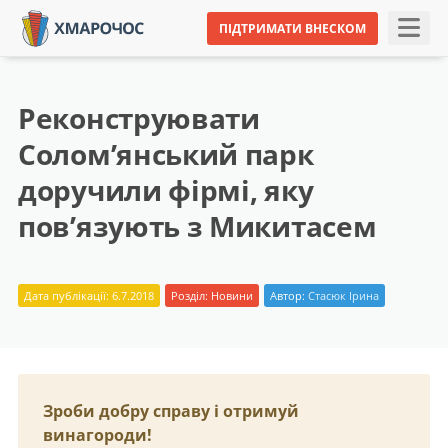
ПІДТРИМАТИ ВНЕСКОМ
Реконструювати
Солом’янський парк
доручили фірмі, яку
пов’язують з Микитасем
Дата публікації: 6.7.2018
Розділ:
Новини
Автор:
Стасюк Ірина
Зроби добру справу і отримуй
винагороди!