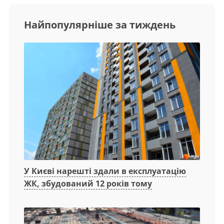
Найпопулярніше за тиждень
У Києві нарешті здали в експлуатацію
ЖК, збудований 12 років тому