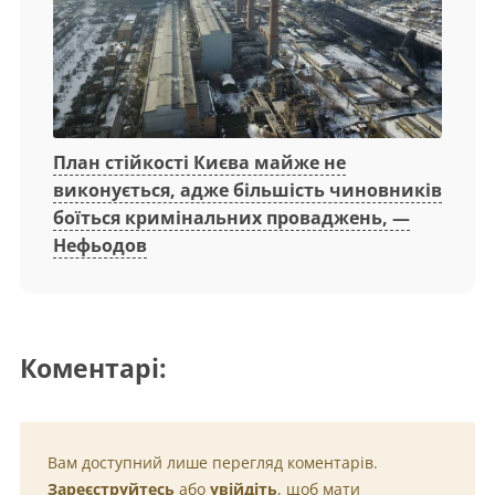
План стійкості Києва майже не
виконується, адже більшість чиновників
боїться кримінальних проваджень, —
Нефьодов
Коментарі:
Вам доступний лише перегляд коментарів.
Зареєструйтесь
або
увійдіть
, щоб мати