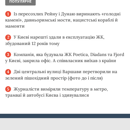
ПОПУЛЯРНЕ
Із пересохлих Рейну і Дунаю виринають «голодні
камені», давньоримські мости, нацистські кораблі й
мамонти
У Києві нарешті здали в експлуатацію ЖК,
збудований 12 років тому
Компанія, яка будувала ЖК Poetica, Diadans та Fjord
у Києві, закрила офіс. А співвласник виїхав з країни
Дві центральні вулиці Варшави перетворили на
зелений пішохідний простір (фото до і після)
Журналісти виміряли температуру в метро,
трамваї й автобусі Києва і здивувалися