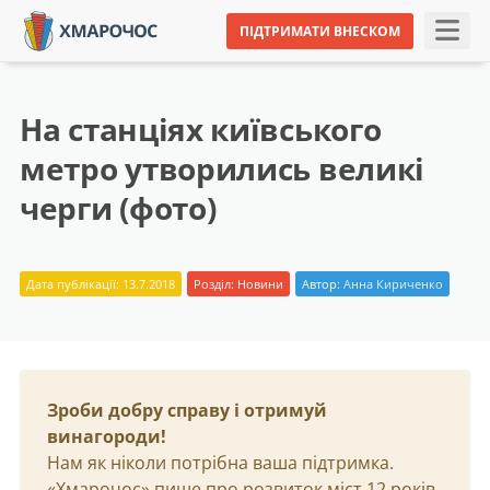
ПІДТРИМАТИ ВНЕСКОМ
На станціях київського
метро утворились великі
черги (фото)
Дата публікації: 13.7.2018
Розділ:
Новини
Автор:
Анна Кириченко
Зроби добру справу і отримуй
винагороди!
Нам як ніколи потрібна ваша підтримка.
«Хмарочос» пише про розвиток міст 12 років