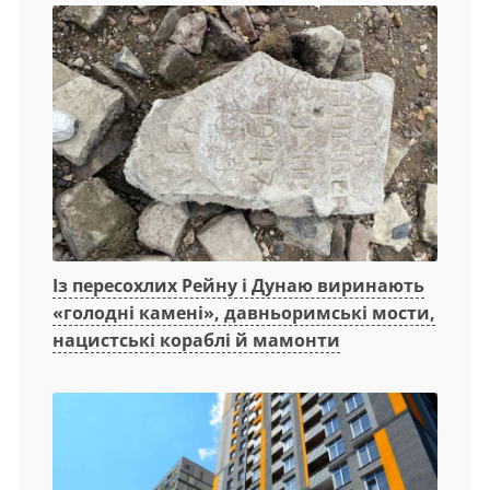
Із пересохлих Рейну і Дунаю виринають
«голодні камені», давньоримські мости,
нацистські кораблі й мамонти