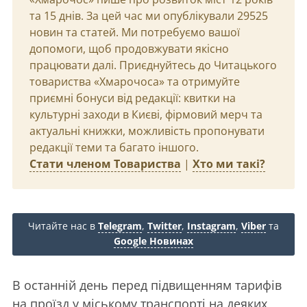
та 15 днів. За цей час ми опублікували 29525
новин та статей. Ми потребуємо вашої
допомоги, щоб продовжувати якісно
працювати далі. Приєднуйтесь до Читацького
товариства «Хмарочоса» та отримуйте
приємні бонуси від редакції: квитки на
культурні заходи в Києві, фірмовий мерч та
актуальні книжки, можливість пропонувати
редакції теми та багато іншого.
Стати членом Товариства
|
Хто ми такі?
Читайте нас в
Telegram
,
Twitter
,
Instagram
,
Viber
та
Google Новинах
В останній день перед підвищенням тарифів
на проїзд у міському транспорті на деяких