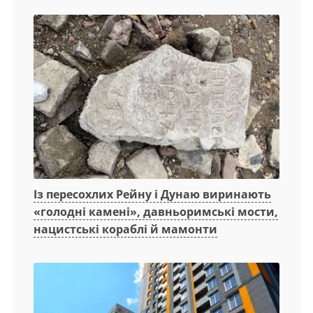
Із пересохлих Рейну і Дунаю виринають
«голодні камені», давньоримські мости,
нацистські кораблі й мамонти