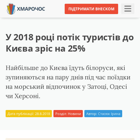
ПІДТРИМАТИ ВНЕСКОМ
У 2018 році потік туристів до
Києва зріс на 25%
Найбільше до Києва їдуть білоруси, які
зупиняються на пару днів під час поїздки
на морський відпочинок у Затоці, Одесі
чи Херсоні.
Дата публікації: 28.8.2018
Розділ:
Новини
Автор:
Стасюк Ірина