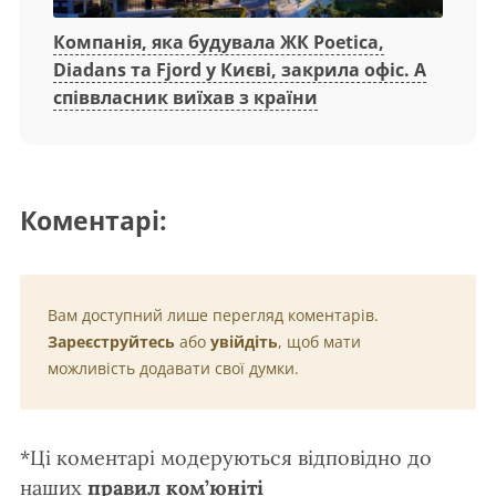
Компанія, яка будувала ЖК Poetica,
Diadans та Fjord у Києві, закрила офіс. А
співвласник виїхав з країни
Коментарі:
Вам доступний лише перегляд коментарів.
Зареєструйтесь
або
увійдіть
, щоб мати
можливість додавати свої думки.
*Ці коментарі модеруються відповідно до
наших
правил ком’юніті