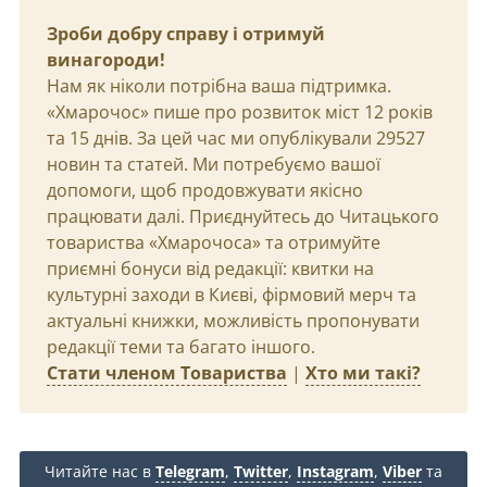
Зроби добру справу і отримуй
винагороди!
Нам як ніколи потрібна ваша підтримка.
«Хмарочос» пише про розвиток міст 12 років
та 15 днів. За цей час ми опублікували 29527
новин та статей. Ми потребуємо вашої
допомоги, щоб продовжувати якісно
працювати далі. Приєднуйтесь до Читацького
товариства «Хмарочоса» та отримуйте
приємні бонуси від редакції: квитки на
культурні заходи в Києві, фірмовий мерч та
актуальні книжки, можливість пропонувати
редакції теми та багато іншого.
Стати членом Товариства
|
Хто ми такі?
Читайте нас в
Telegram
,
Twitter
,
Instagram
,
Viber
та