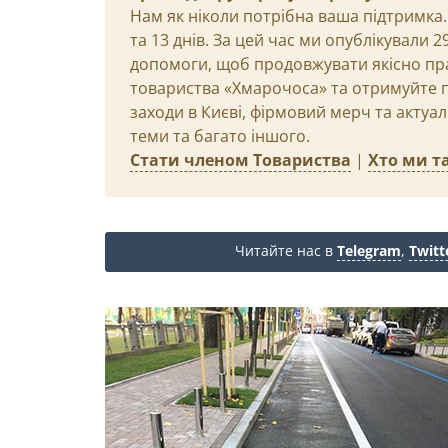
Нам як ніколи потрібна ваша підтримка.
та 13 днів. За цей час ми опублікували 
допомоги, щоб продовжувати якісно пр
товариства «Хмарочоса» та отримуйте пр
заходи в Києві, фірмовий мерч та актуа
теми та багато іншого.
Стати членом Товариства
|
Хто ми та
Читайте нас в
Telegram
,
Twitt