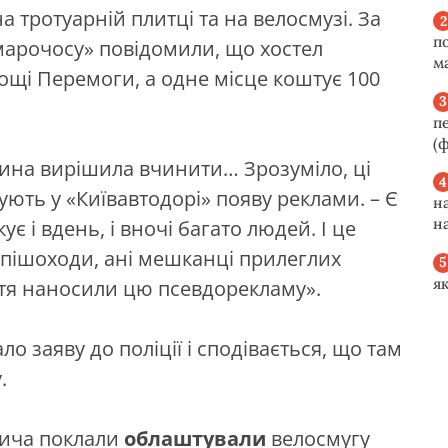
 тротуарній плитці та на велосмузі. За
п
марочосу» повідомили, що хостел
м
ощі Перемоги, а одне місце коштує 100
п
(ф
дина вирішила вчинити… Зрозуміло, ці
ують у «Київавтодорі» появу реклами. – Є
н
н
є і вдень, і вночі багато людей. І це
 пішоходи, ані мешканці прилеглих
я
ття наносили цю псевдорекламу».
 заяву до поліції і сподівається, що там
.
вича поклали
облаштували
велосмугу