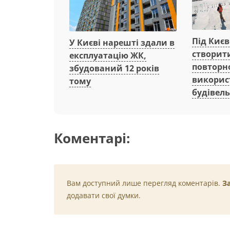
Під Киє
У Києві нарешті здали в
створит
експлуатацію ЖК,
повторн
збудований 12 років
викорис
тому
будівель
Коментарі:
Вам доступний лише перегляд коментарів.
З
додавати свої думки.