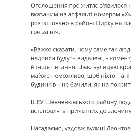
Оголошення про житло з’явилося на
вказаним на асфальті номером «Х
розташовано в районі Цирку на пл
грн за ніч.
«Важко сказати, чому саме так лю
надписи будуть видалені, – комент
й інше питання. Цією вулицею кроку
майже неможливо, щоб ніхто – ані
будинків – не бачили, як на покри
ШЕУ Шевченківського району подало
встановлять причетних до злочину
Нагадаємо, уздовж вулиці Леонто