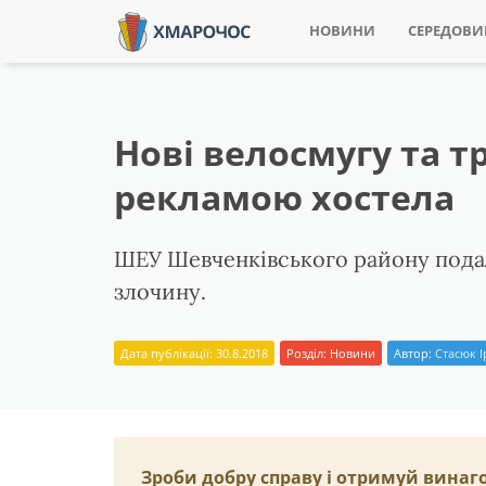
НОВИНИ
СЕРЕДОВ
Нові велосмугу та 
рекламою хостела
ШЕУ Шевченківського району подало
злочину.
Дата публікації: 30.8.2018
Розділ:
Новини
Автор:
Стасюк 
Зроби добру справу і отримуй винаг