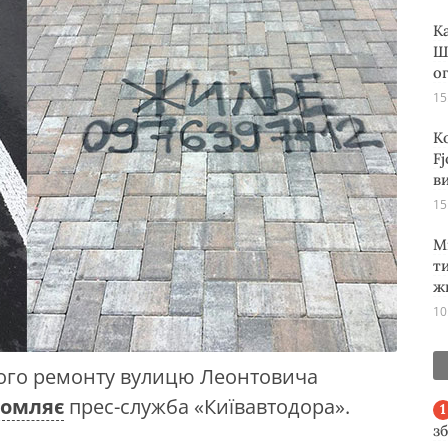
К
Ш
о
15
К
Fj
ви
15
М
т
ж
10
ьного ремонту вулицю Леонтовича
домляє
прес-служба «Київавтодора».
з