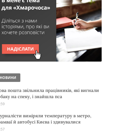
НОВИНИ
ова пошта звільнила працівників, які вигнали
обаку на спеку, і знайшла пса
:59
урналісти виміряли температуру в метро,
рамваї й автобусі Києва і здивувалися
:57