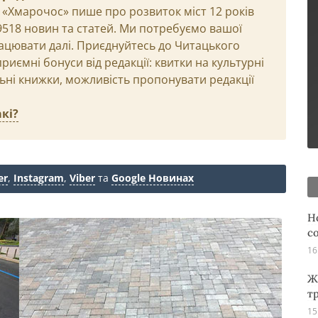
 «Хмарочос» пише про розвиток міст 12 років
29518 новин та статей. Ми потребуємо вашої
ацювати далі. Приєднуйтесь до Читацького
иємні бонуси від редакції: квитки на культурні
льні книжки, можливість пропонувати редакції
кі?
er
,
Instagram
,
Viber
та
Google Новинах
Н
с
16
Ж
т
15