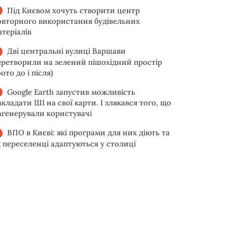
Під Києвом хочуть створити центр
овторного використання будівельних
атеріалів
Дві центральні вулиці Варшави
еретворили на зелений пішохідний простір
ото до і після)
Google Earth запустив можливість
акладати ШІ на свої карти. І злякався того, що
агенерували користувачі
ВПО в Києві: які програми для них діють та
к переселенці адаптуються у столиці