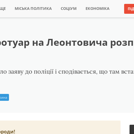
ИЩЕ
МІСЬКА ПОЛІТИКА
СОЦІУМ
ЕКОНОМІКА
ПІ
тротуар на Леонтовича роз
 заяву до поліції і сподівається, що там вст
Ірина
ороди!