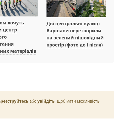
вом хочуть
Дві центральні вулиці
и центр
Варшави перетворили
ого
на зелений пішохідний
тання
простір (фото до і після)
них матеріалів
ареєструйтесь
або
увійдіть
, щоб мати можливість