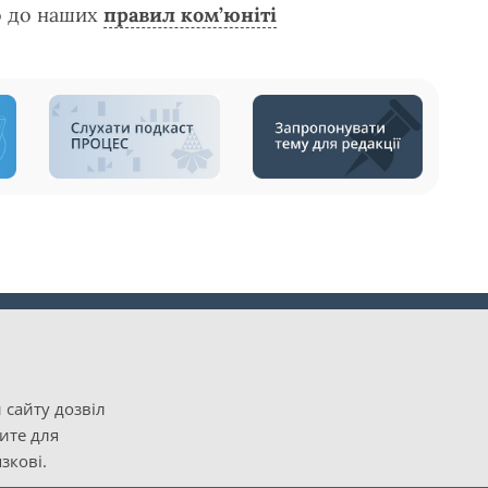
о до наших
правил ком’юніті
 сайту дозвіл
рите для
зкові.