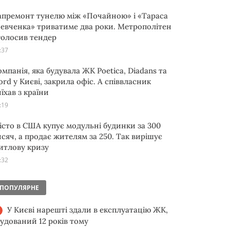
апремонт тунелю між «Почайною» і «Тараса
евченка» триватиме два роки. Метрополітен
голосив тендер
:37
омпанія, яка будувала ЖК Poetica, Diadans та
ord у Києві, закрила офіс. А співвласник
їхав з країни
:19
істо в США купує модульні будинки за 300
исяч, а продає жителям за 250. Так вирішує
итлову кризу
:32
ПОПУЛЯРНЕ
У Києві нарешті здали в експлуатацію ЖК,
будований 12 років тому