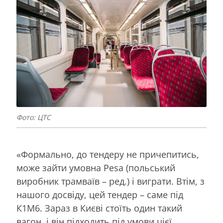
Фото: ЦТС
«Формально, до тендеру не причепитись,
може зайти умовна Pesa (польський
виробник трамваїв – ред.) і виграти. Втім, з
нашого досвіду, цей тендер – саме під
К1М6. Зараз в Києві стоїть один такий
вагон, і він підходить під умови цієї