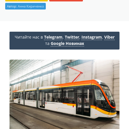
Автор:
Анна Кириченко
Читайте нас в
Telegram
,
Twitter
,
Instagram
,
Viber
та
Google Новинах