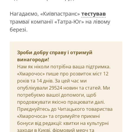
Нагадаємо, «Київпастранс»
тестував
трамваї компанії «Татра-Юг» на лівому
березі.
Зроби добру справу і отримуй
винагороди!
Нам як ніколи потрібна ваша підтримка.
«Хмарочос» пише про розвиток міст 12
років та 14 днів. За цей час ми
опублікували 29524 новин та статей. Ми
потребуємо вашої допомоги, щоб
продовжувати якісно працювати далі.
Приєднуйтесь до Читацького товариства
«Хмарочоса» та отримуйте приємні
бонуси від редакції: квитки на культурні
заходи в Києві, фірмовий мерч та