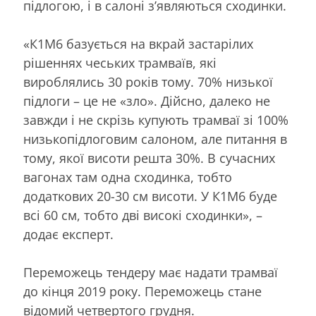
підлогою, і в салоні з’являються сходинки.
«К1М6 базується на вкрай застарілих
рішеннях чеських трамваїв, які
вироблялись 30 років тому. 70% низької
підлоги – це не «зло». Дійсно, далеко не
завжди і не скрізь купують трамваї зі 100%
низькопідлоговим салоном, але питання в
тому, якої висоти решта 30%. В сучасних
вагонах там одна сходинка, тобто
додаткових 20-30 см висоти. У К1М6 буде
всі 60 см, тобто дві високі сходинки», –
додає експерт.
Переможець тендеру має надати трамваї
до кінця 2019 року. Переможець стане
відомий четвертого грудня.