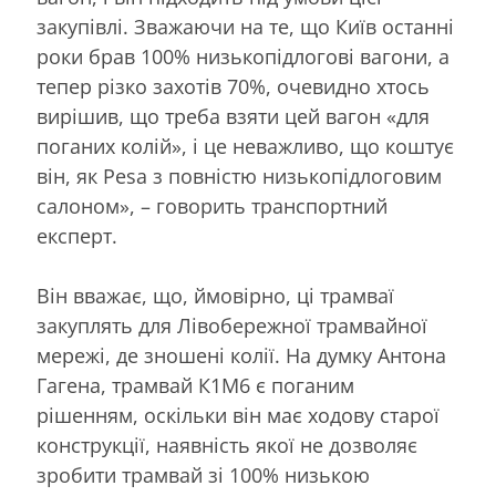
закупівлі. Зважаючи на те, що Київ останні
роки брав 100% низькопідлогові вагони, а
тепер різко захотів 70%, очевидно хтось
вирішив, що треба взяти цей вагон «для
поганих колій», і це неважливо, що коштує
він, як Pesa з повністю низькопідлоговим
салоном», – говорить транспортний
експерт.
Він вважає, що, ймовірно, ці трамваї
закуплять для Лівобережної трамвайної
мережі, де зношені колії. На думку Антона
Гагена, трамвай К1М6 є поганим
рішенням, оскільки він має ходову старої
конструкції, наявність якої не дозволяє
зробити трамвай зі 100% низькою