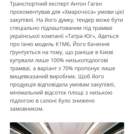
Транспортний експерт Антон Гаген
прокоментував для «Хмарочоса» умови цієї
закупівлі. На його думку, тендер може бути
спеціально підлаштованим під трамваї
української компанії «Татра-Юг», йдеться
про їхню модель К1М6. Його бачення
ґрунтується на тому, що раніше в Києві
купували лише 100% низькопідлогові
трамваї, а варіант з 70% пропонує лише
вищевказаний виробник. Щоб його
продукція відповідала умовам закупівлі,
мінімальний відсоток площі з низькою
підлогою в салоні було знижено
замовником.