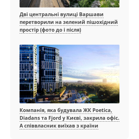
Дві центральні вулиці Варшави
перетворили на зелений пішохідний
простір (фото до і після)
Компанія, яка будувала ЖК Poetica,
Diadans та Fjord у Києві, закрила офіс.
А співвласник виїхав з країни