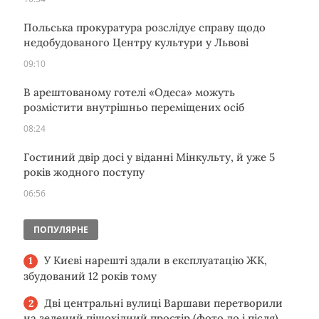
Польська прокуратура розслідує справу щодо
недобудованого Центру культури у Львові
09:10
В арештованому готелі «Одеса» можуть
розмістити внутрішньо переміщених осіб
08:24
Гостиний двір досі у віданні Мінкульту, й уже 5
років жодного поступу
06:56
ПОПУЛЯРНЕ
У Києві нарешті здали в експлуатацію ЖК,
збудований 12 років тому
Дві центральні вулиці Варшави перетворили
на зелений пішохідний простір (фото до і після)