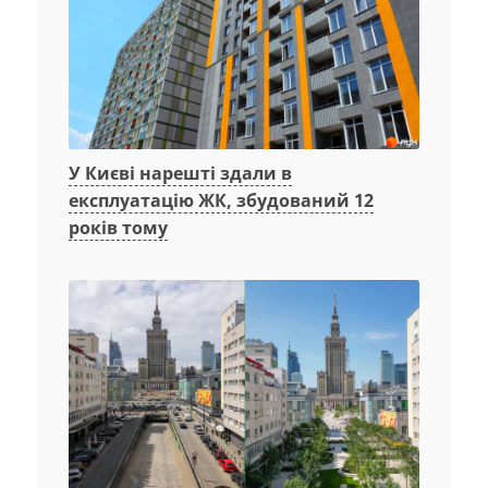
У Києві нарешті здали в
експлуатацію ЖК, збудований 12
років тому