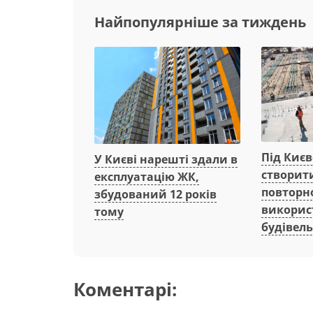
Найпопулярніше за тиждень
Під Киє
У Києві нарешті здали в
створит
експлуатацію ЖК,
повторн
збудований 12 років
викорис
тому
будівель
Коментарі: