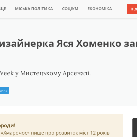
ИЩЕ
МІСЬКА ПОЛІТИКА
СОЦІУМ
ЕКОНОМІКА
ПІ
дизайнерка Яся Хоменко з
 Week у Мистецькому Арсеналі.
Ірина
ороди!
 «Хмарочос» пише про розвиток міст 12 років