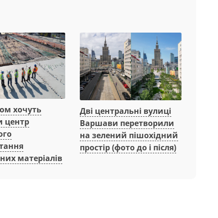
вом хочуть
Дві центральні вулиці
и центр
Варшави перетворили
ого
на зелений пішохідний
тання
простір (фото до і після)
них матеріалів