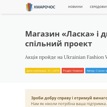
НОВИНИ
СЕРЕДОВ
Магазин «Ласка» і 
спільний проект
Акція пройде на Ukrainian Fashion
Дата публікації: 31.1.2019
Розділ:
Новини
Автор:
Стасюк 
Зроби добру справу і отримуй винаг
Нам як ніколи потрібна ваша підтримка.