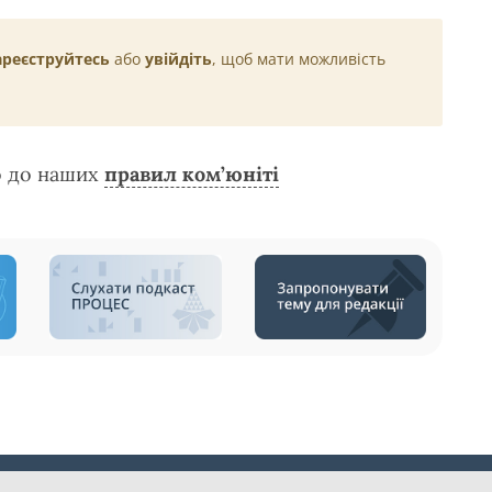
ареєструйтесь
або
увійдіть
, щоб мати можливість
о до наших
правил ком’юніті