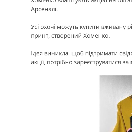
Хоменко влаштують акцію на Ukrai
Арсеналі.
Усі охочі можуть купити вживану рі
принт, створений Хоменко.
Ідея виникла, щоб підтримати свід
акції, потрібно зареєструватися за