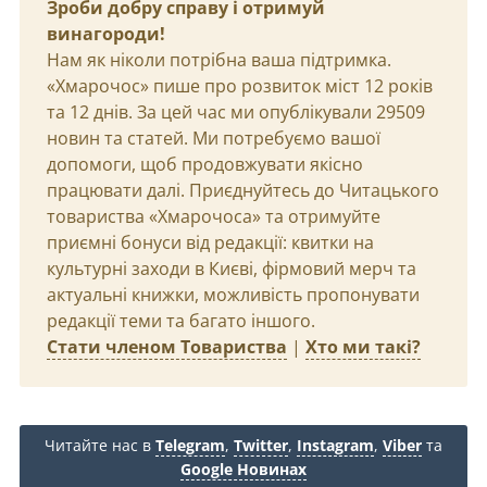
Зроби добру справу і отримуй
винагороди!
Нам як ніколи потрібна ваша підтримка.
«Хмарочос» пише про розвиток міст 12 років
та 12 днів. За цей час ми опублікували 29509
новин та статей. Ми потребуємо вашої
допомоги, щоб продовжувати якісно
працювати далі. Приєднуйтесь до Читацького
товариства «Хмарочоса» та отримуйте
приємні бонуси від редакції: квитки на
культурні заходи в Києві, фірмовий мерч та
актуальні книжки, можливість пропонувати
редакції теми та багато іншого.
Стати членом Товариства
|
Хто ми такі?
Читайте нас в
Telegram
,
Twitter
,
Instagram
,
Viber
та
Google Новинах