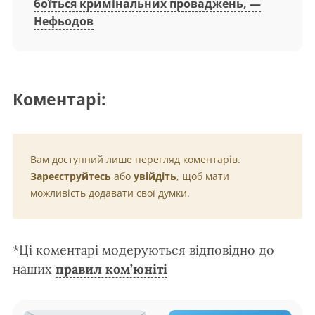
боїться кримінальних проваджень, —
Нефьодов
Коментарі:
Вам доступний лише перегляд коментарів.
Зареєструйтесь
або
увійдіть
, щоб мати
можливість додавати свої думки.
*Ці коментарі модеруються відповідно до
наших
правил ком’юніті