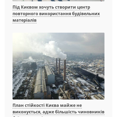
Під Києвом хочуть створити центр
повторного використання будівельних
матеріалів
План стійкості Києва майже не
виконується, адже більшість чиновників