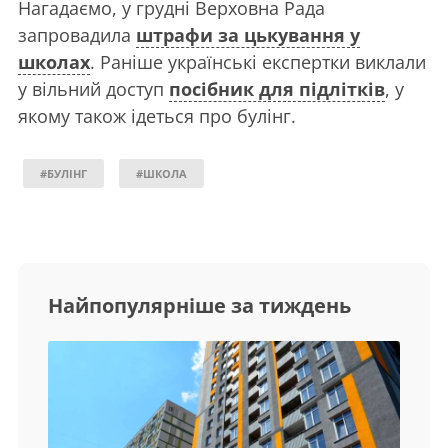
Нагадаємо, у грудні Верховна Рада
запровадила
штрафи за цькування у
школах
. Раніше українські експертки виклали
у вільний доступ
посібник для підлітків
, у
якому також ідеться про булінг.
#БУЛІНГ
#ШКОЛА
Найпопулярніше за тиждень