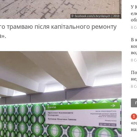
У 
ел
об
ого трамваю після капітального ремонту
8 С
».
В 
ко
во
8 С
По
не
8 С
«г
на