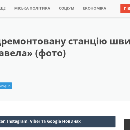
ИЩЕ
МІСЬКА ПОЛІТИКА
СОЦІУМ
ЕКОНОМІКА
ПІ
ідремонтовану станцію шви
авела» (фото)
 Дудіна
ter
,
Instagram
,
Viber
та
Google Новинах