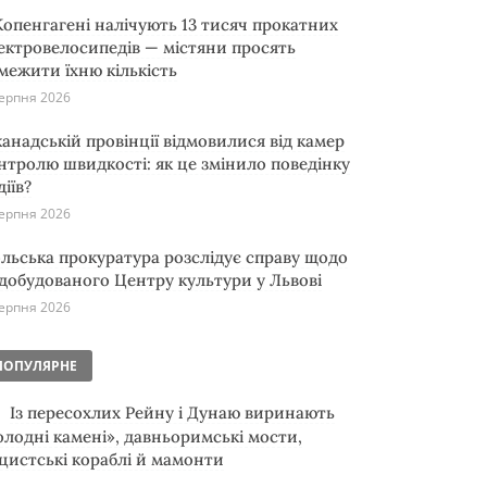
Копенгагені налічують 13 тисяч прокатних
ектровелосипедів — містяни просять
межити їхню кількість
ерпня 2026
канадській провінції відмовилися від камер
нтролю швидкості: як це змінило поведінку
діїв?
ерпня 2026
льська прокуратура розслідує справу щодо
добудованого Центру культури у Львові
ерпня 2026
ПОПУЛЯРНЕ
Із пересохлих Рейну і Дунаю виринають
олодні камені», давньоримські мости,
цистські кораблі й мамонти