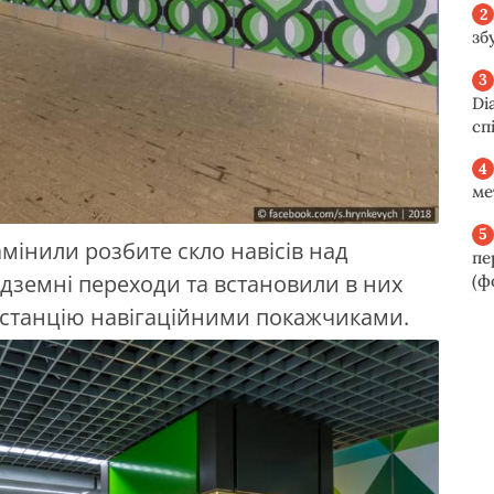
зб
Di
сп
ме
мінили розбите скло навісів над
пе
дземні переходи та встановили в них
(ф
и станцію навігаційними покажчиками.