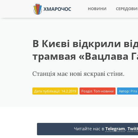
НОВИНИ
СЕРЕДОВ
В Києві відкрили в
трамвая «Вацлава Г
Станція має нові яскраві стіни.
Дата публікації: 14.2.2019
Розділ:
Топ-новини
Автор:
Ріта
Читайте нас в
Telegram
,
Twit