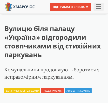
ПІДТРИМАТИ ВНЕСКОМ
Вулицю біля палацу
«Україна» відгородили
стовпчиками від стихійних
паркувань
Комунальники продовжують боротися з
неправомірним паркуванням.
Дата публікації: 23.2.2019
Розділ:
Новини
Автор:
Ріта Дудіна