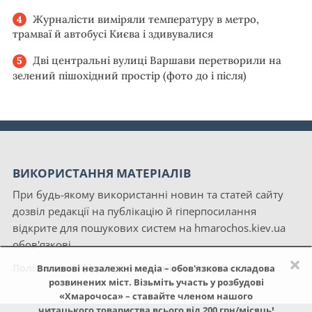
Журналісти виміряли температуру в метро,
трамваї й автобусі Києва і здивувалися
Дві центральні вулиці Варшави перетворили на
зелений пішохідний простір (фото до і після)
ВИКОРИСТАННЯ МАТЕРІАЛІВ
При будь-якому використанні новин та статей сайту
дозвіл редакції на публікацію й гіперпосилання
відкрите для пошукових систем на hmarochos.kiev.ua
обов'язкові.
×
Політика конфіденційності сайту «Хмарочос»
Впливові незалежні медіа – обов'язкова складова
розвинених міст. Візьміть участь у розбудові
«Хмарочоса» – ставайте членом нашого
читацького товариства всього від 200 грн/місяць!