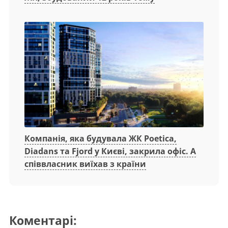
Компанія, яка будувала ЖК Poetica,
Diadans та Fjord у Києві, закрила офіс. А
співвласник виїхав з країни
Коментарі: