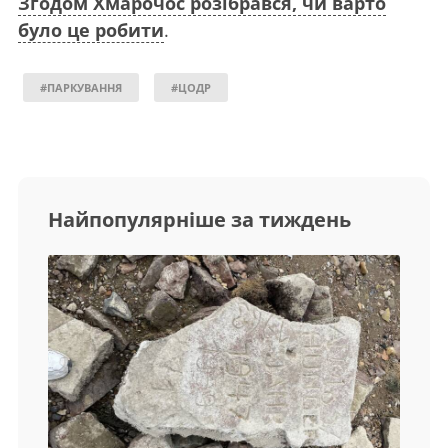
Згодом Хмарочос розібрався, чи варто
було це робити
.
#ПАРКУВАННЯ
#ЦОДР
Найпопулярніше за тиждень