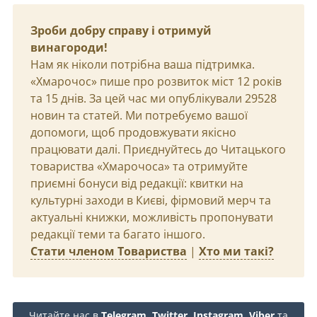
Зроби добру справу і отримуй
винагороди!
Нам як ніколи потрібна ваша підтримка.
«Хмарочос» пише про розвиток міст 12 років
та 15 днів. За цей час ми опублікували 29528
новин та статей. Ми потребуємо вашої
допомоги, щоб продовжувати якісно
працювати далі. Приєднуйтесь до Читацького
товариства «Хмарочоса» та отримуйте
приємні бонуси від редакції: квитки на
культурні заходи в Києві, фірмовий мерч та
актуальні книжки, можливість пропонувати
редакції теми та багато іншого.
Стати членом Товариства
|
Хто ми такі?
Читайте нас в
Telegram
,
Twitter
,
Instagram
,
Viber
та