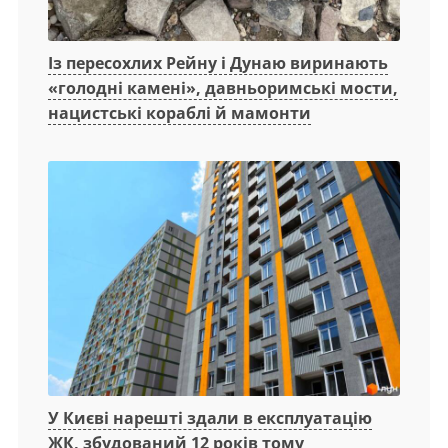
Із пересохлих Рейну і Дунаю виринають
«голодні камені», давньоримські мости,
нацистські кораблі й мамонти
У Києві нарешті здали в експлуатацію
ЖК, збудований 12 років тому