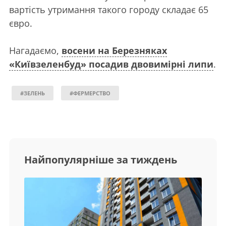
вартість утримання такого городу складає 65
євро.
Нагадаємо,
восени на Березняках
«Київзеленбуд» посадив двовимірні липи
.
#ЗЕЛЕНЬ
#ФЕРМЕРСТВО
Найпопулярніше за тиждень