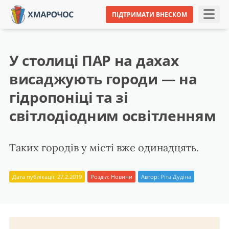
ПІДТРИМАТИ ВНЕСКОМ
У столиці ПАР на дахах
висаджують городи — на
гідропоніці та зі
світлодіодним освітленням
Таких городів у місті вже одинадцять.
Дата публікації: 27.2.2019
Розділ:
Новини
Автор:
Ріта Дудіна