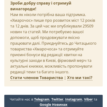
Зроби добру справу і отримуй
винагороди!
Нам як ніколи потрібна ваша підтримка.
«Хмарочос» пише про розвиток міст 12 років
та 12 днів. За цей час ми опублікували 29509
новин та статей. Ми потребуємо вашої
допомоги, щоб продовжувати якісно
працювати далі. Приєднуйтесь до Читацького
товариства «Хмарочоса» та отримуйте
приємні бонуси від редакції: квитки на
культурні заходи в Києві, фірмовий мерч та
актуальні книжки, можливість пропонувати
редакції теми та багато іншого.
Стати членом Товариства
|
Хто ми такі?
Читайте нас в
Telegram
,
Twitter
,
Instagram
,
Viber
та
Google Новинах