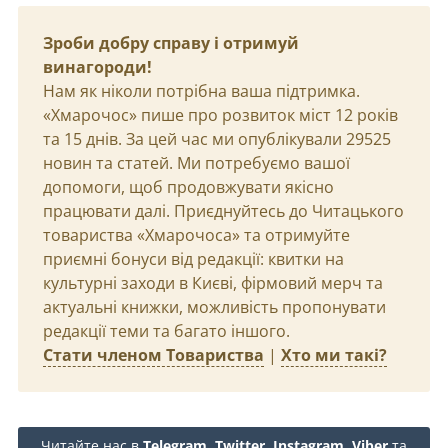
Зроби добру справу і отримуй
винагороди!
Нам як ніколи потрібна ваша підтримка.
«Хмарочос» пише про розвиток міст 12 років
та 15 днів. За цей час ми опублікували 29525
новин та статей. Ми потребуємо вашої
допомоги, щоб продовжувати якісно
працювати далі. Приєднуйтесь до Читацького
товариства «Хмарочоса» та отримуйте
приємні бонуси від редакції: квитки на
культурні заходи в Києві, фірмовий мерч та
актуальні книжки, можливість пропонувати
редакції теми та багато іншого.
Стати членом Товариства
|
Хто ми такі?
Читайте нас в
Telegram
,
Twitter
,
Instagram
,
Viber
та