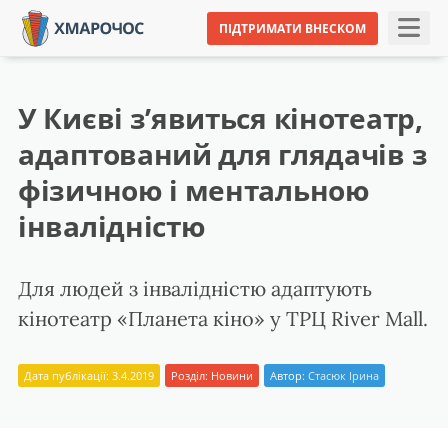
ПІДТРИМАТИ ВНЕСКОМ
У Києві з’явиться кінотеатр,
адаптований для глядачів з
фізичною і ментальною
інвалідністю
Для людей з інвалідністю адаптують
кінотеатр «Планета кіно» у ТРЦ River Mall.
Дата публікації: 3.4.2019
Розділ:
Новини
Автор:
Стасюк Ірина