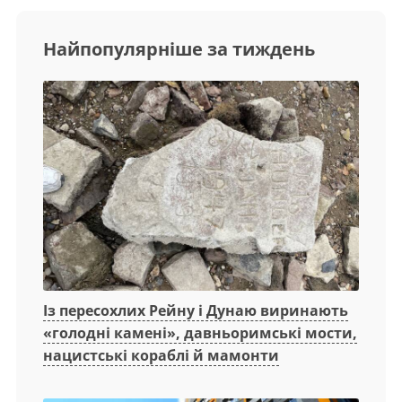
Найпопулярніше за тиждень
Із пересохлих Рейну і Дунаю виринають
«голодні камені», давньоримські мости,
нацистські кораблі й мамонти