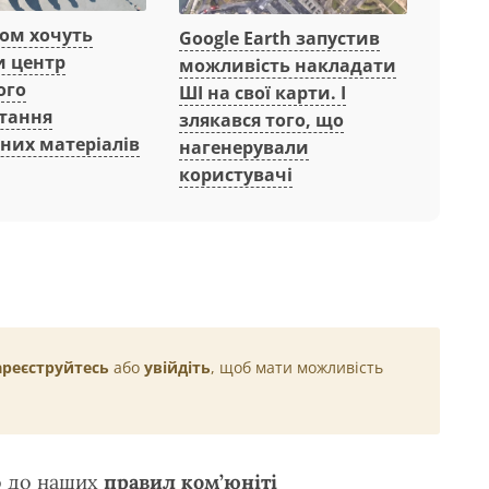
вом хочуть
Google Earth запустив
и центр
можливість накладати
ого
ШІ на свої карти. І
тання
злякався того, що
них матеріалів
нагенерували
користувачі
ареєструйтесь
або
увійдіть
, щоб мати можливість
о до наших
правил ком’юніті