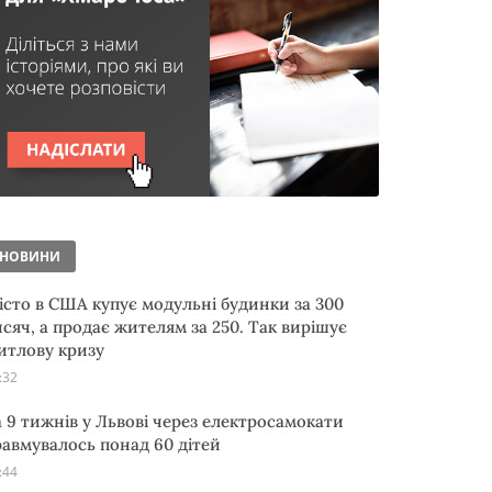
НОВИНИ
істо в США купує модульні будинки за 300
исяч, а продає жителям за 250. Так вирішує
итлову кризу
:32
а 9 тижнів у Львові через електросамокати
равмувалось понад 60 дітей
:44