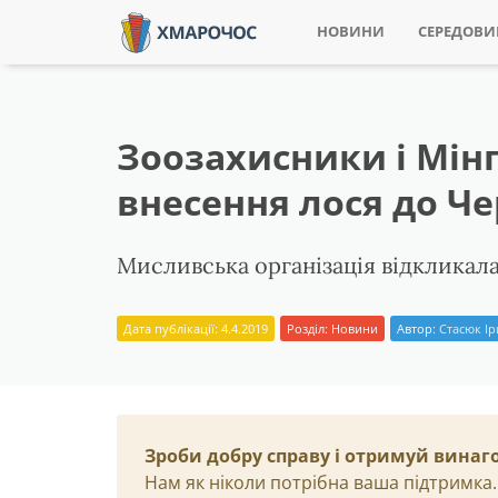
НОВИНИ
СЕРЕДОВ
Зоозахисники і Мін
внесення лося до Ч
Мисливська організація відкликала
Дата публікації: 4.4.2019
Розділ:
Новини
Автор:
Стасюк І
Зроби добру справу і отримуй винаг
Нам як ніколи потрібна ваша підтримка.