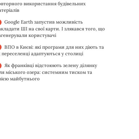
овторного використання будівельних
атеріалів
Google Earth запустив можливість
акладати ШІ на свої карти. І злякався того, що
агенерували користувачі
ВПО в Києві: які програми для них діють та
к переселенці адаптуються у столиці
Як франківці відстоюють зелену ділянку
іля міського озера: системним тиском та
ізією майбутнього