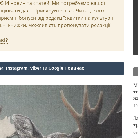
29514 новин та статей. Ми потребуємо вашої
ацювати далі. Приєднуйтесь до Читацького
иємні бонуси від редакції: квитки на культурні
льні книжки, можливість пропонувати редакції
кі?
er
,
Instagram
,
Viber
та
Google Новинах
М
т
ж
10
З
т
09