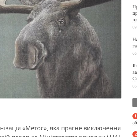
П
п
ц
09
Н
г
06
Я
з
С
06
з
нізація «Метос», яка прагне виключення