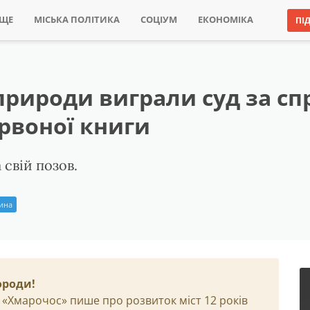
ИЩЕ
МІСЬКА ПОЛІТИКА
СОЦІУМ
ЕКОНОМІКА
ПІ
природи виграли суд за сп
ервоної книги
 свій позов.
рина
ороди!
 «Хмарочос» пише про розвиток міст 12 років