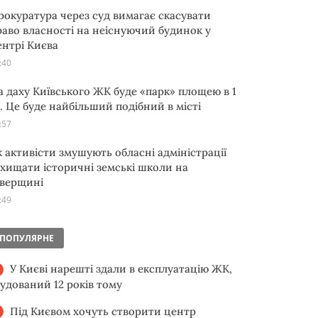
рокуратура через суд вимагає скасувати
раво власності на неіснуючий будинок у
ентрі Києва
:40
а даху Київського ЖК буде «парк» площею в 1
а. Це буде найбільший подібний в місті
:57
к активісти змушують обласні адміністрації
ахищати історичні земські школи на
іверщині
:49
ПОПУЛЯРНЕ
У Києві нарешті здали в експлуатацію ЖК,
будований 12 років тому
Під Києвом хочуть створити центр