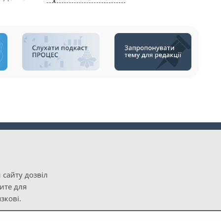
 сайту дозвіл
рите для
зкові.