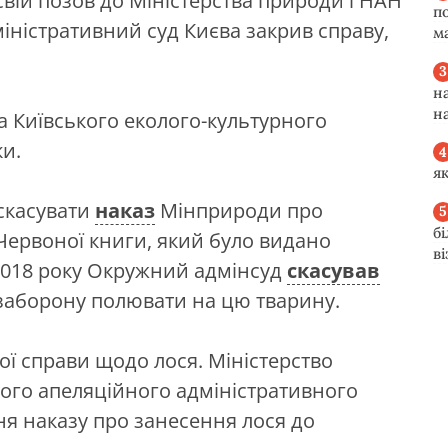
свій позов до Міністерства природи і НАН
п
іністративний суд Києва закрив справу,
м
н
н
 Київського еколого-культурного
и.
я
скасувати
наказ
Мінприроди про
б
Червоної книги, який було видано
в
 2018 року Окружний адмінсуд
скасував
заборону полювати на цю тварину.
вої справи щодо лося. Міністерство
ого апеляційного адміністративного
ня наказу про занесення лося до