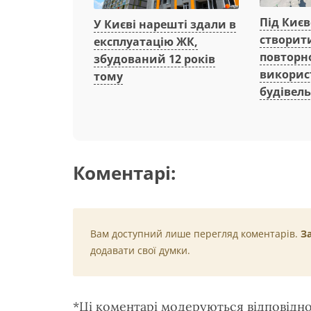
Під Киє
У Києві нарешті здали в
створит
експлуатацію ЖК,
повторн
збудований 12 років
викорис
тому
будівель
Коментарі:
Вам доступний лише перегляд коментарів.
З
додавати свої думки.
*Ці коментарі модеруються відповідн