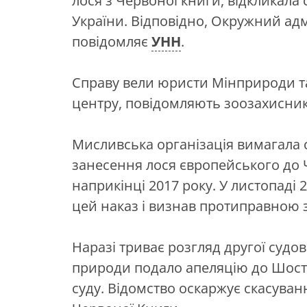
лося з Червоної книги, відкликала 
України. Відповідно, Окружний адм
повідомляє
УНН
.
Справу вели юристи Мінприроди та
центру, повідомляють зоозахисник
Мисливська організація вимагала 
занесення лося європейського до 
наприкінці 2017 року. У листопаді
цей наказ і визнав протиправною 
Наразі триває розгляд другої судо
природи подало апеляцію до Шост
суду. Відомство оскаржує скасуван