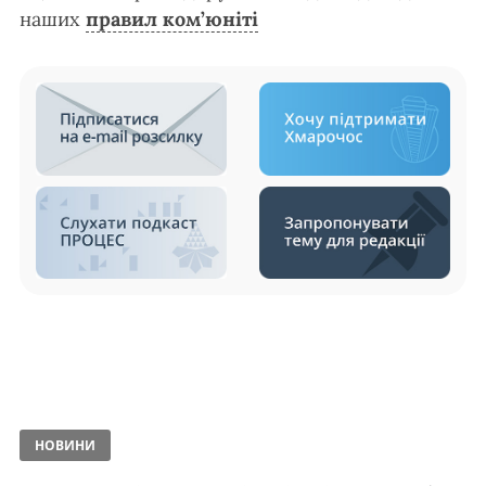
наших
правил ком’юніті
НОВИНИ