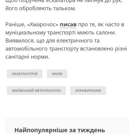
Щоб поручень ескалатора не липнув до рук,
його обробляють тальком.
Раніше, «Хмарочос»
писав
про те, як часто в
муніциальному транспорті миють салони.
Виявилося, що для електричного та
автомобільного транспорту встановлено різні
санітарні норми.
#БЛАГОУСТРІЙ
#КИЇВ
#КИЇВСЬКИЙ МЕТРОПОЛІТЕН
#ПРИБИРАННЯ
Найпопулярніше за тиждень