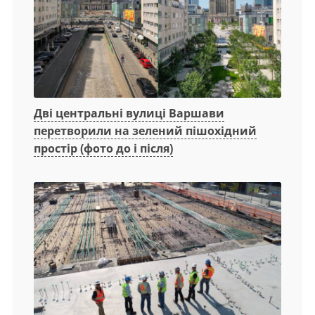
Дві центральні вулиці Варшави
перетворили на зелений пішохідний
простір (фото до і після)