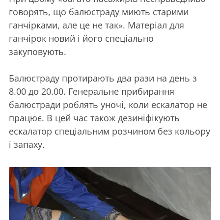
говорять, що балюстраду миють старими
ганчірками, але це не так». Матеріал для
ганчірок новий і його спеціально
закуповують.
Балюстраду протирають два рази на день з
8.00 до 20.00. Генеральне прибирання
балюстради роблять уночі, коли ескалатор не
працює. В цей час також дезиніфікують
ескалатор спеціальним розчином без кольору
і запаху.