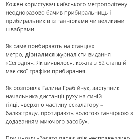
Кожен користувач київського метрополітену
неодноразово бачив прибиральниць і
прибиральників із ганчірками чи великими
швабрами.
Як саме прибирають на станціях
метро,
дізналися
журналісти видання
«Сегодня». Як виявилося, кожна з 52 станцій
має свої графіки прибирання.
Як розповіла Галина Грабійчук, заступник
начальника дистанції руху на синій
гілці, «верхню частину ескалатору –
балюстраду, протирають вологою ганчіркою з
додаванням миючого засобу».
При цьому «багато пасажирів несправедливо