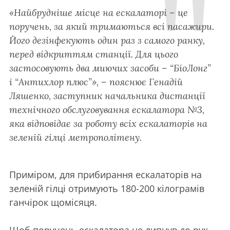
«Найбрудніше місце на ескалаторі – це
поручень, за який тримаються всі пасажири.
Його дезінфекують один раз з самого ранку,
перед відкриттям станції. Для цього
застосовують два миючих засоби – “БіоЛонг”
і “Антихлор плюс”», – пояснює Генадій
Ляшенко, заступник начальника дистанції
технічного обслуговування ескалатора №3,
яка відповідає за роботу всіх ескалаторів на
зеленій гілці метрополітену.
Приміром, для прибирання ескалаторів на
зеленій гілці отримують 180-200 кілограмів
ганчірок щомісяця.