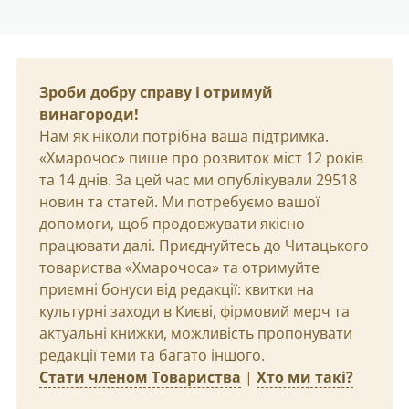
Зроби добру справу і отримуй
винагороди!
Нам як ніколи потрібна ваша підтримка.
«Хмарочос» пише про розвиток міст 12 років
та 14 днів. За цей час ми опублікували 29518
новин та статей. Ми потребуємо вашої
допомоги, щоб продовжувати якісно
працювати далі. Приєднуйтесь до Читацького
товариства «Хмарочоса» та отримуйте
приємні бонуси від редакції: квитки на
культурні заходи в Києві, фірмовий мерч та
актуальні книжки, можливість пропонувати
редакції теми та багато іншого.
Стати членом Товариства
|
Хто ми такі?