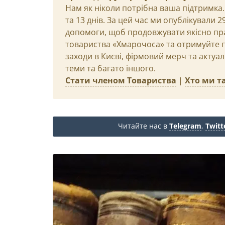
Нам як ніколи потрібна ваша підтримка.
та 13 днів. За цей час ми опублікували 
допомоги, щоб продовжувати якісно пр
товариства «Хмарочоса» та отримуйте пр
заходи в Києві, фірмовий мерч та актуа
теми та багато іншого.
Стати членом Товариства
|
Хто ми та
Читайте нас в
Telegram
,
Twitt