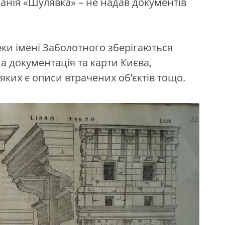
анія «Шулявка» – не надав документів
еки імені Заболотного зберігаються
а документація та карти Києва,
 яких є описи втрачених об’єктів тощо.