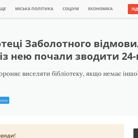
ИЩЕ
МІСЬКА ПОЛІТИКА
СОЦІУМ
ЕКОНОМІКА
ПІ
отеці Заболотного відмови
із нею почали зводити 24-
ороняє виселяти бібліотеку, якщо немає іншої
Ірина
ороди!