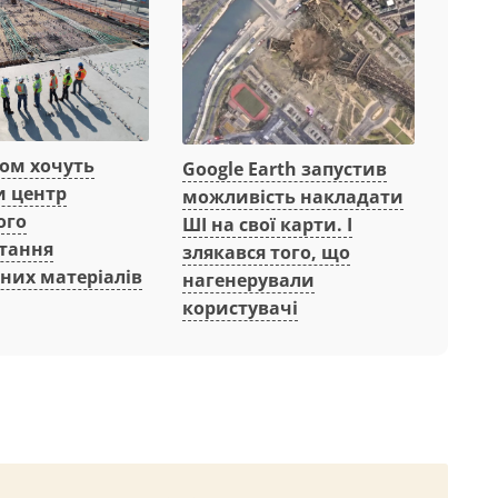
вом хочуть
Google Earth запустив
и центр
можливість накладати
ого
ШІ на свої карти. І
тання
злякався того, що
них матеріалів
нагенерували
користувачі