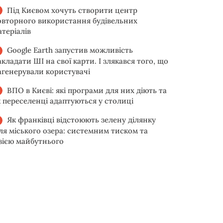
Під Києвом хочуть створити центр
овторного використання будівельних
атеріалів
Google Earth запустив можливість
акладати ШІ на свої карти. І злякався того, що
агенерували користувачі
ВПО в Києві: які програми для них діють та
к переселенці адаптуються у столиці
Як франківці відстоюють зелену ділянку
іля міського озера: системним тиском та
ізією майбутнього