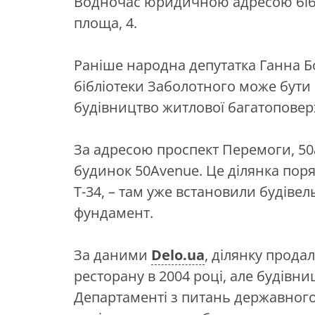
Водночас юридичною адресою бібл
площа, 4.
Раніше народна депутатка Ганна 
бібліотеки Заболотного може бути 
будівництво житлової багатоповер
За адресою проспект Перемоги, 50
будинок 50Avenue. Це ділянка поряд
Т-34, – там уже встановили будіве
фундамент.
За даними
Delo.ua
, ділянку прода
ресторану в 2004 році, але будівни
Департаменті з питань державного