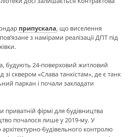
іотеки досі залишається Контрактова
Бондар
припускала
, що виселення
пов’язане з намірами реалізації ДПТ під
хівки.
а, будують 24-поверховий житловий
 зі сквером «Слава танкістам», де є танк
льний паркан і почали закладати
ли приватній фірмі для будівництва
цтво почалося лише у 2019-му. У
 архітектурно-будівельного контролю