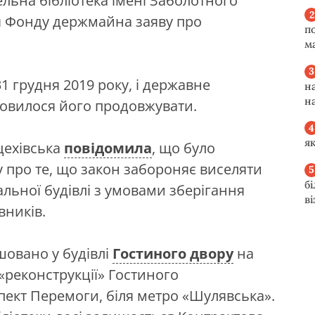
ельна бібліотека імені Заболотного
ня Фонду держмайна заяву про
п
м
1 грудня 2019 року, і державне
н
н
мовилося його продовжувати.
я
цехівська
повідомила
, що було
 про те, що закон забороняє виселяти
б
альної будівлі з умовами зберігання
в
вників.
шовано у будівлі
Гостиного двору
на
 «реконструкції» Гостиного
спект Перемоги, біля метро «Шулявська».