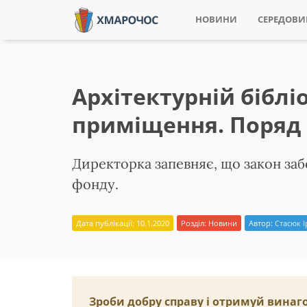
НОВИНИ
СЕРЕДОВ
Архітектурній біблі
приміщення. Поряд 
Директорка запевняє, що закон заб
фонду.
Дата публікації: 10.1.2020
Розділ:
Новини
Автор:
Стасюк 
Зроби добру справу і отримуй винаг