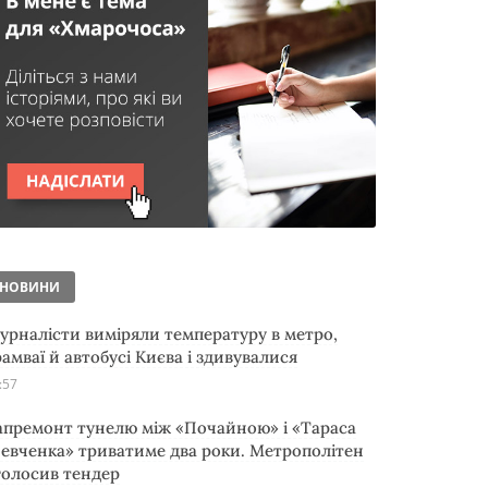
НОВИНИ
урналісти виміряли температуру в метро,
рамваї й автобусі Києва і здивувалися
:57
апремонт тунелю між «Почайною» і «Тараса
евченка» триватиме два роки. Метрополітен
голосив тендер