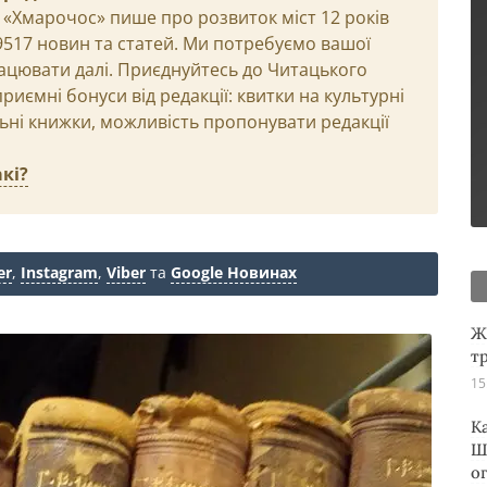
 «Хмарочос» пише про розвиток міст 12 років
29517 новин та статей. Ми потребуємо вашої
ацювати далі. Приєднуйтесь до Читацького
иємні бонуси від редакції: квитки на культурні
льні книжки, можливість пропонувати редакції
кі?
er
,
Instagram
,
Viber
та
Google Новинах
Ж
т
15
К
Ш
о