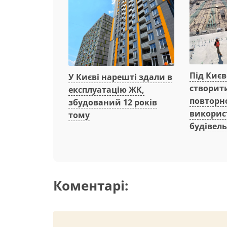
Під Киє
У Києві нарешті здали в
створит
експлуатацію ЖК,
повторн
збудований 12 років
викорис
тому
будівель
Коментарі: