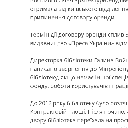
Восьмого січня архітектурно-будів
отримала від київського відділен
припинення договору оренди.
Термін дії договору оренди сплив 3
видавництво «Преса України» від
Директорка бібліотеки Галина Вой
написано звернення до Мінрегіону
бібліотеку, якщо немає іншої спеці
фонду, роботи користувачів і праці
До 2012 року бібліотеку було розта
Контрактовій площі. Після початку
двору бібліотека переїхала на про