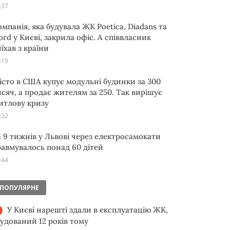
:37
омпанія, яка будувала ЖК Poetica, Diadans та
ord у Києві, закрила офіс. А співвласник
їхав з країни
:19
істо в США купує модульні будинки за 300
исяч, а продає жителям за 250. Так вирішує
итлову кризу
:32
а 9 тижнів у Львові через електросамокати
равмувалось понад 60 дітей
:44
ПОПУЛЯРНЕ
У Києві нарешті здали в експлуатацію ЖК,
будований 12 років тому