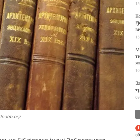
15
К
Fj
ви
15
М
т
ж
10
З
т
09
/dnabb.org
з