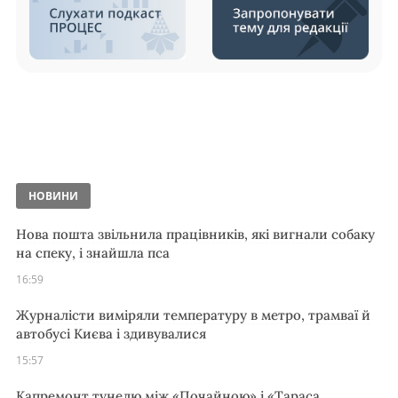
НОВИНИ
Нова пошта звільнила працівників, які вигнали собаку
на спеку, і знайшла пса
16:59
Журналісти виміряли температуру в метро, трамваї й
автобусі Києва і здивувалися
15:57
Капремонт тунелю між «Почайною» і «Тараса