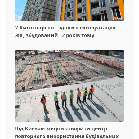
У Києві нарешті здали в експлуатацію
ЖК, збудований 12 років тому
Під Києвом хочуть створити центр
повторного використання будівельних