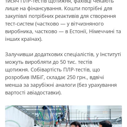
тисяч ПЛР-тестів щотижня, фахівці чекають
лише на фінансування. Кошти потрібні для
закупівлі потрібних реактивів для створення
тест-систем (частково
— у вітчизняного
виробника, частково — в Естонії, Німеччині та
інших країнах).
Залучивши додаткових спеціалістів, у Інституті
можуть виробляти до 50 тис. тестів
щотижня.
Собівартість ПЛР-тестів, що
розробив ІМБіГ, складає 250 грн., вдвічі
менша за зарубіжні аналоги (без урахування
вартості авіадоставки).