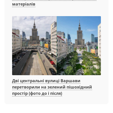
матеріалів
Дві центральні вулиці Варшави
перетворили на зелений пішохідний
простір (фото до і після)