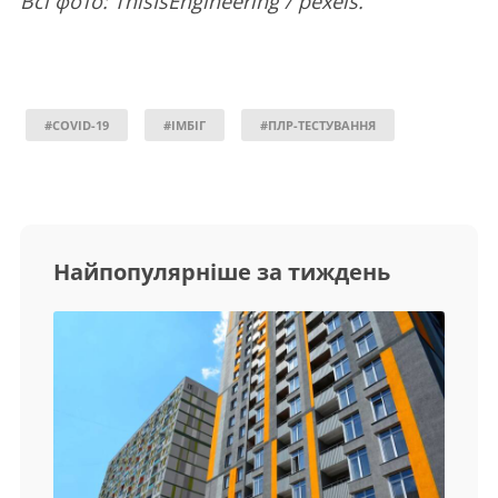
Всі фото: ThisIsEngineering / pexels.
#COVID-19
#ІМБІГ
#ПЛР-ТЕСТУВАННЯ
Найпопулярніше за тиждень