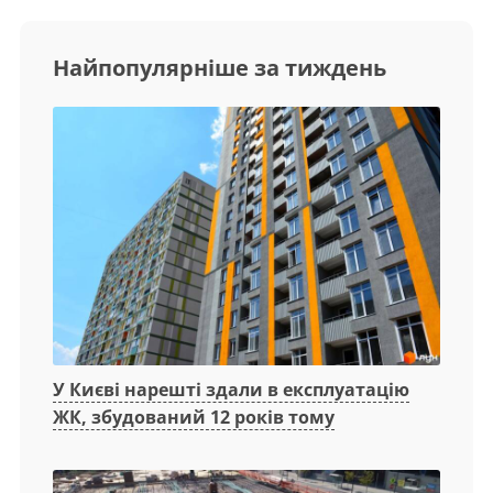
Найпопулярніше за тиждень
У Києві нарешті здали в експлуатацію
ЖК, збудований 12 років тому