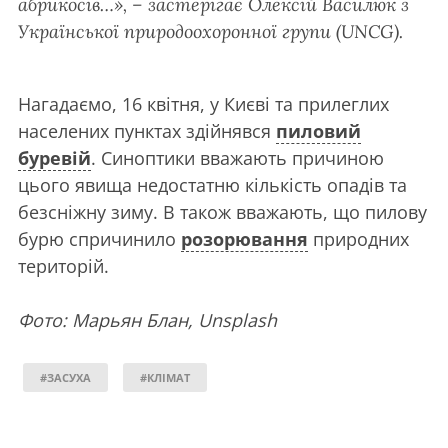
абрикосів…», – застерігає Олексій Василюк з
Української природоохоронної групи (UNCG).
Нагадаємо, 16 квітня, у Києві та прилеглих
населених пунктах здійнявся
пиловий
буревій
. Синоптики вважають причиною
цього явища недостатню кількість опадів та
безсніжну зиму. В також вважають, що пилову
бурю спричинило
розорювання
природних
територій.
Фото: Марьян Блан, Unsplash
#ЗАСУХА
#КЛІМАТ