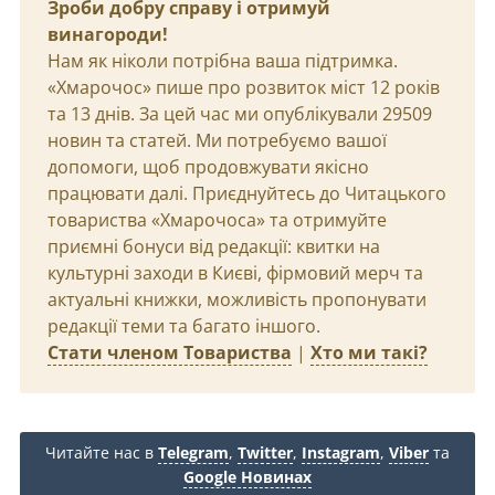
Зроби добру справу і отримуй
винагороди!
Нам як ніколи потрібна ваша підтримка.
«Хмарочос» пише про розвиток міст 12 років
та 13 днів. За цей час ми опублікували 29509
новин та статей. Ми потребуємо вашої
допомоги, щоб продовжувати якісно
працювати далі. Приєднуйтесь до Читацького
товариства «Хмарочоса» та отримуйте
приємні бонуси від редакції: квитки на
культурні заходи в Києві, фірмовий мерч та
актуальні книжки, можливість пропонувати
редакції теми та багато іншого.
Стати членом Товариства
|
Хто ми такі?
Читайте нас в
Telegram
,
Twitter
,
Instagram
,
Viber
та
Google Новинах