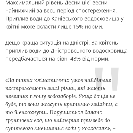
Максимальний рівень Десни цієї весни –
найнижчий за весь період спостереження.
Приплив води до Канівського водосховища у
квітні може скласти лише 15% норми.
Дещо краща ситуація на Дністрі. За квітень
приплив води до Дністровського водосховища
передбачається на рівні 48% від норми.
«За таких кліматичних умов найбільше
постраждають малі річки, які мають
невелику площу водозаборів. Якщо дощів не
буде, то вони можуть критично зміліти, а
то й висохнути. Порушиться баланс
ґрунтових вод, що найперше призведе до
суттєвого зменшення води у колодязях», –