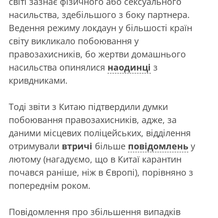
світі зазнає фізичного або сексуального
насильства, здебільшого з боку партнера.
Ведення режиму локдаун у більшості країн
світу викликало побоювання у
правозахисників, бо жертви домашнього
насильства опинялися
наодинці
з
кривдниками.
Тоді звіти з Китаю підтвердили думки
побоювання правозахисників, адже, за
даними місцевих поліцейських, відділення
отримували
втричі
більше
повідомлень
у
лютому (нагадуємо, що в Китаї карантин
почався раніше, ніж в Європі), порівняно з
попереднім роком.
Повідомлення про збільшення випадків