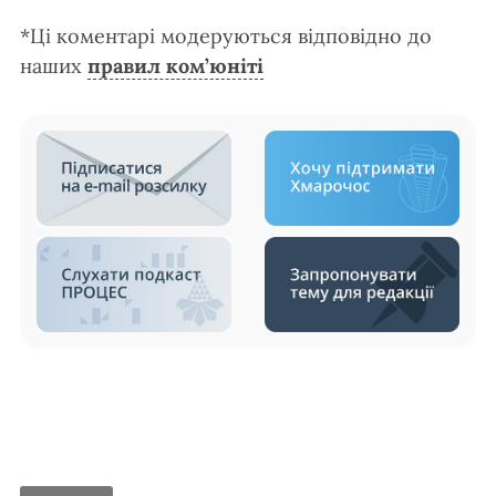
*Ці коментарі модеруються відповідно до
наших
правил ком’юніті