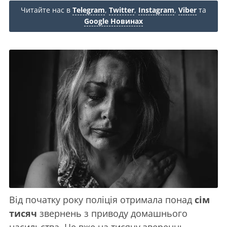
Читайте нас в
Telegram
,
Twitter
,
Instagram
,
Viber
та
Google Новинах
Від початку року поліція отримала понад
сім
тисяч
звернень з приводу домашнього
насильства. Це вже на тисячу звереннь