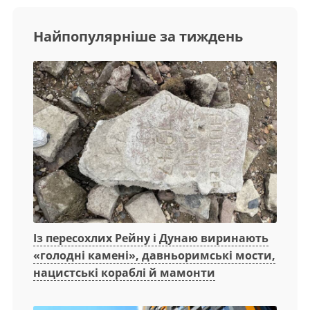
Найпопулярніше за тиждень
Із пересохлих Рейну і Дунаю виринають
«голодні камені», давньоримські мости,
нацистські кораблі й мамонти