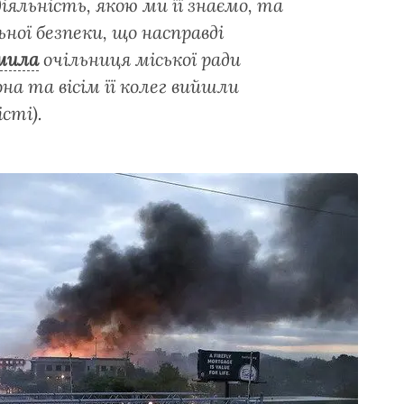
яльність, якою ми її знаємо, та
ної безпеки, що насправді
мила
очільниця міської ради
она та вісім її колег вийшли
сті).