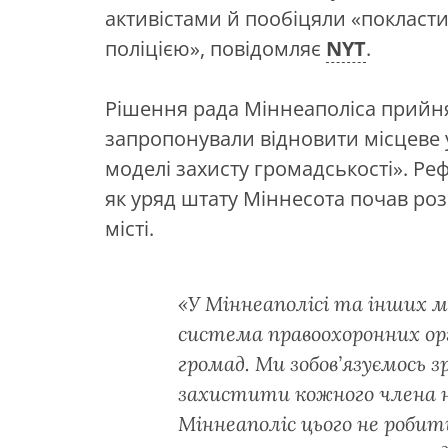
активістами й пообіцяли «покласти
поліцією», повідомляє
NYT
.
Рішення рада Міннеаполіса прийнял
запропонували відновити місцеве у
моделі захисту громадськості». Ре
як уряд штату Міннесота почав розсл
місті.
«У Міннеаполісі та інших 
система правоохоронних ор
громад. Ми зобов’язуємось з
захистити кожного члена н
Міннеаполіс цього не робить