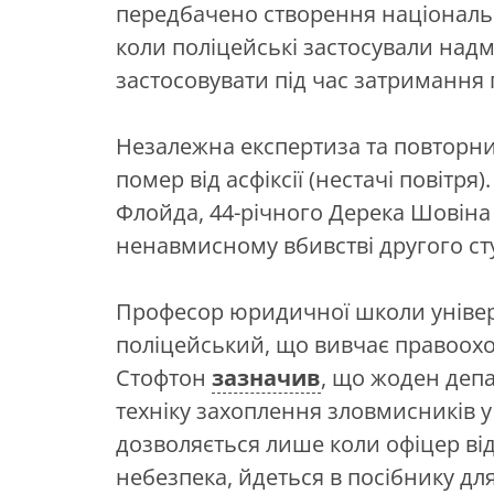
передбачено створення національн
коли поліцейські застосували надм
застосовувати під час затримання
Незалежна експертиза та повторни
помер від асфіксії (нестачі повітря
Флойда, 44-річного Дерека Шовіна
ненавмисному вбивстві другого ст
Професор юридичної школи універ
поліцейський, що вивчає правоохо
Стофтон
зазначив
, що жоден депа
техніку захоплення зловмисників у
дозволяється лише коли офіцер ві
небезпека, йдеться в посібнику дл