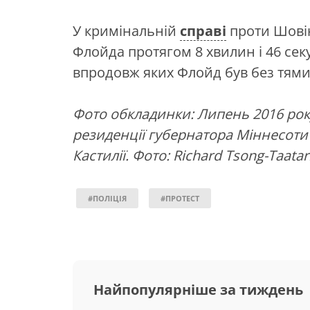
У кримінальній
справі
проти Шовін
Флойда протягом 8 хвилин і 46 сек
впродовж яких Флойд був без тями
Фото обкладинки: Липень 2016 рок
резиденції губернатора Міннесоти 
Кастилії. Фото: Richard Tsong-Taatari
#ПОЛІЦІЯ
#ПРОТЕСТ
Найпопулярніше за тиждень