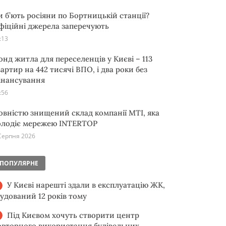
и б’ють росіяни по Бортницькій станції?
фіційні джерела заперечують
:13
онд житла для переселенців у Києві – 113
артир на 442 тисячі ВПО, і два роки без
інансування
:56
овністю знищений склад компанії MTI, яка
олодіє мережею INTERTOP
Серпня 2026
ПОПУЛЯРНЕ
У Києві нарешті здали в експлуатацію ЖК,
будований 12 років тому
Під Києвом хочуть створити центр
овторного використання будівельних