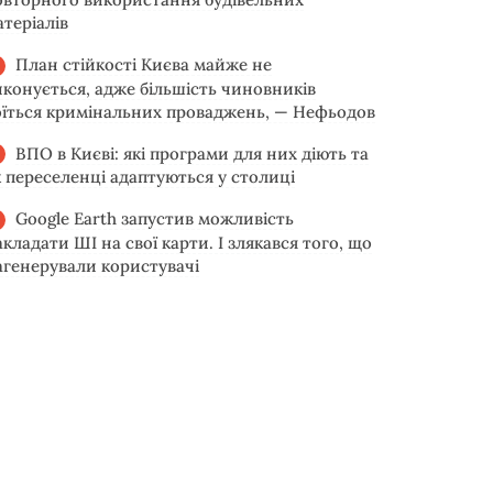
атеріалів
План стійкості Києва майже не
иконується, адже більшість чиновників
оїться кримінальних проваджень, — Нефьодов
ВПО в Києві: які програми для них діють та
к переселенці адаптуються у столиці
Google Earth запустив можливість
акладати ШІ на свої карти. І злякався того, що
агенерували користувачі