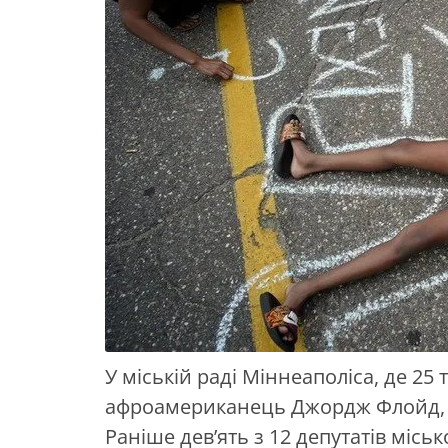
У міській раді Міннеаполіса, де 25
афроамериканець Джордж Флойд, в
Раніше дев’ять з 12 депутатів місь