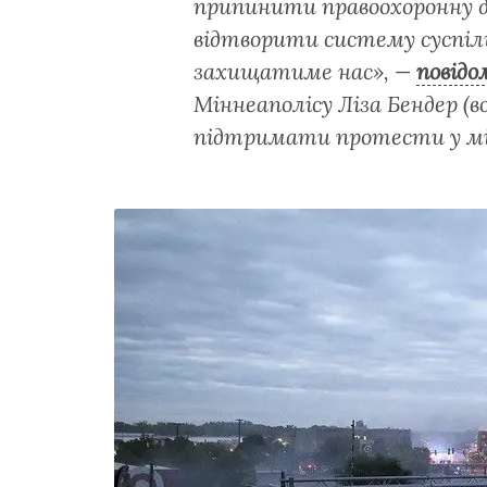
припинити правоохоронну ді
відтворити систему суспіль
захищатиме нас»,
—
повідо
Міннеаполісу Ліза Бендер (в
підтримати протести у мі