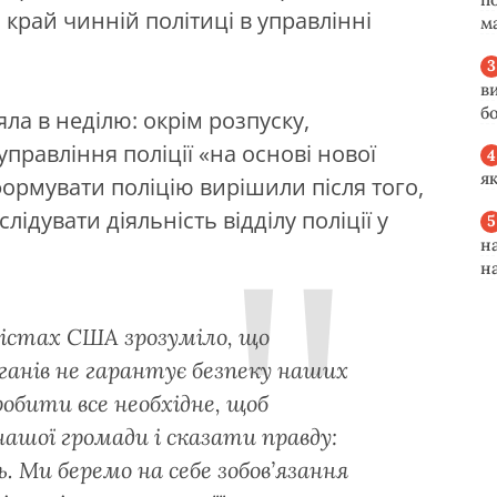
 край чинній політиці в управлінні
м
в
б
а в неділю: окрім розпуску,
правління поліції «на основі нової
я
формувати поліцію вирішили після того,
ідувати діяльність відділу поліції у
н
н
містах США зрозуміло, що
ганів не гарантує безпеку наших
робити все необхідне, щоб
ашої громади і сказати правду:
. Ми беремо на себе зобов’язання