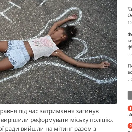
Ч
О
10
Ф
кв
ф
06
П
в
5 
 травня під час затримання загинув
з
ирішили реформувати міську поліцію.
кої ради вийшли на мітинг разом з
п