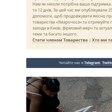
Нам як ніколи потрібна ваша підтримка.
та 12 днів. За цей час ми опублікували 
допомоги, щоб продовжувати якісно пр
товариства «Хмарочоса» та отримуйте пр
заходи в Києві, фірмовий мерч та актуа
теми та багато іншого.
Стати членом Товариства
|
Хто ми та
Читайте нас в
Telegram
,
Twitt