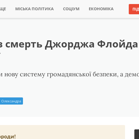
ИЩЕ
МІСЬКА ПОЛІТИКА
СОЦІУМ
ЕКОНОМІКА
ПІ
рез смерть Джорджа Флойд
ї
 нову систему громадянської безпеки, а дем
 Олександра
ороди!