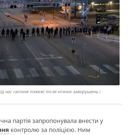
д час гасіння пожежі після нічних заворушень і
на партія запропонувала внести у
ння
контролю за поліцією. Ним