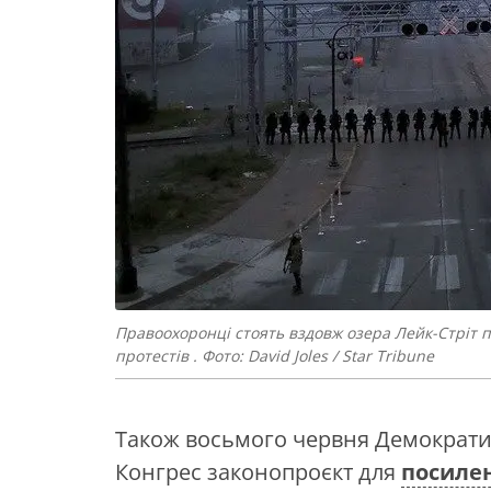
Правоохоронці стоять вздовж озера Лейк-Стріт пі
протестів . Фото: David Joles / Star Tribune
Також восьмого червня Демократич
Конгрес законопроєкт для
посиле