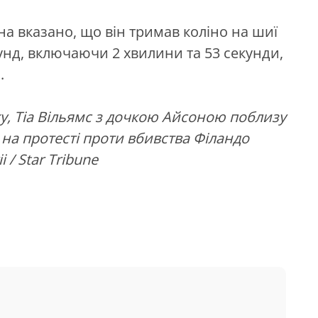
а вказано, що він тримав коліно на шиї
унд, включаючи 2 хвилини та 53 секунди,
.
у, Тіа Вільямс з дочкою Айсоною поблизу
на протесті проти вбивства Філандо
i / Star Tribune