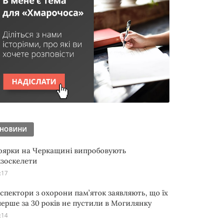
НОВИНИ
оярки на Черкащині випробовують
кзоскелети
:17
нспектори з охорони пам’яток заявляють, що їх
перше за 30 років не пустили в Могилянку
:14