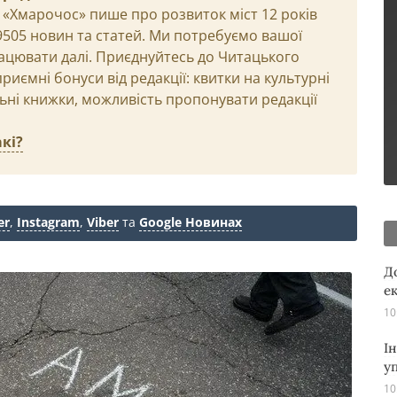
 «Хмарочос» пише про розвиток міст 12 років
29505 новин та статей. Ми потребуємо вашої
ацювати далі. Приєднуйтесь до Читацького
иємні бонуси від редакції: квитки на культурні
льні книжки, можливість пропонувати редакції
кі?
er
,
Instagram
,
Viber
та
Google Новинах
Д
е
10
І
у
10