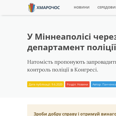
НОВИНИ
СЕРЕДОВ
У Міннеаполісі че
департамент поліці
Натомість пропонують запровадити
контроль поліції в Конгресі.
Дата публікації: 9.6.2020
Розділ:
Новини
Автор:
Панченко
Зроби добру справу і отримуй винаг