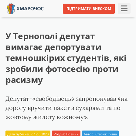
ПІДТРИМАТИ ВНЕСКОМ
У Тернополі депутат
вимагає депортувати
темношкірих студентів, які
зробили фотосесію проти
расизму
Депутат-«свободівець» запропонував «на
дорогу вручити пакет з сухарями та по
жовтому жилету кожному».
Дата публікації: 12.6.2020
Розділ:
Новини
Автор:
Стасюк Ірина