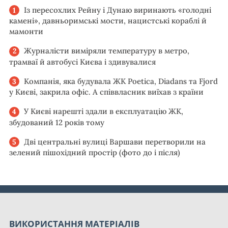
Із пересохлих Рейну і Дунаю виринають «голодні
камені», давньоримські мости, нацистські кораблі й
мамонти
Журналісти виміряли температуру в метро,
трамваї й автобусі Києва і здивувалися
Компанія, яка будувала ЖК Poetica, Diadans та Fjord
у Києві, закрила офіс. А співвласник виїхав з країни
У Києві нарешті здали в експлуатацію ЖК,
збудований 12 років тому
Дві центральні вулиці Варшави перетворили на
зелений пішохідний простір (фото до і після)
ВИКОРИСТАННЯ МАТЕРІАЛІВ