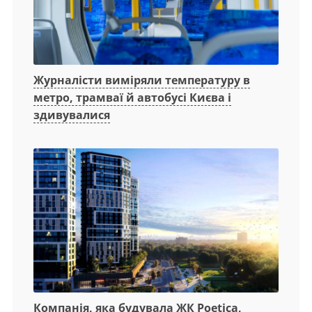
Журналісти виміряли температуру в
метро, трамваї й автобусі Києва і
здивувалися
Компанія, яка будувала ЖК Poetica,