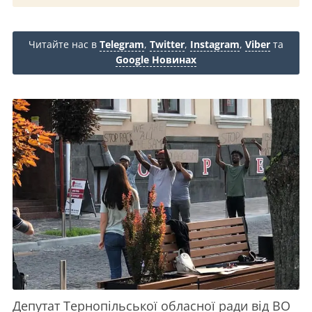
Читайте нас в
Telegram
,
Twitter
,
Instagram
,
Viber
та
Google Новинах
Депутат Тернопільської обласної ради від ВО