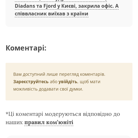
Diadans та Fjord у Києві, закрила офіс. А
співвласник виїхав з країни
Коментарі:
Вам доступний лише перегляд коментарів.
Зареєструйтесь
або
увійдіть
, щоб мати
можливість додавати свої думки.
*Ці коментарі модеруються відповідно до
наших
правил ком’юніті