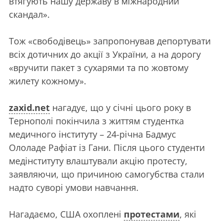
втягують нашу державу в міжнародний
скандал».
Тож «свободівець» запропонував депортувати
всіх дотичних до акції з України, а на дорогу
«вручити пакет з сухарями та по жовтому
жилету кожному».
zaxid.net
нагадує, що у січні цього року в
Тернополі покінчила з життям студентка
медичного інституту – 24-річна Бадмус
Ололаде Рафіат із Гани. Після цього студенти
медінституту влаштували акцію протесту,
заявляючи, що причиною самогубства стали
надто суворі умови навчання.
Нагадаємо, США охоплені
протестами
, які