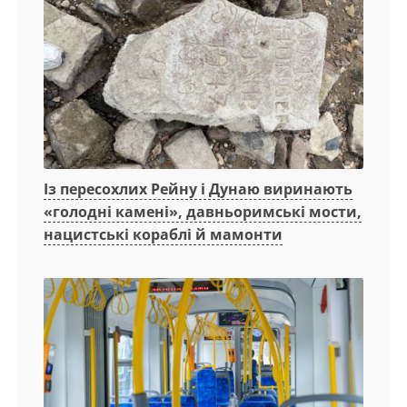
Із пересохлих Рейну і Дунаю виринають
«голодні камені», давньоримські мости,
нацистські кораблі й мамонти