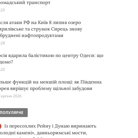
ромадський транспорт
:20
ісля атаки РФ на Київ 8 липня озеро
ирилівське та струмок Сирець знову
абруднені нафтопродуктами
:28
осія вдарила балістикою по центру Одеси: що
ідомо?
:20
ільше функцій на меншій площі: як Південна
орея вирішує проблему щільної забудови
Серпня 2026
ПОПУЛЯРНЕ
Із пересохлих Рейну і Дунаю виринають
голодні камені», давньоримські мости,