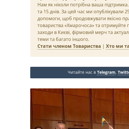
Нам як ніколи потрібна ваша підтримка.
та 15 днів. За цей час ми опублікували 
допомоги, щоб продовжувати якісно пр
товариства «Хмарочоса» та отримуйте пр
заходи в Києві, фірмовий мерч та актуа
теми та багато іншого.
Стати членом Товариства
|
Хто ми та
Читайте нас в
Telegram
,
Twitt