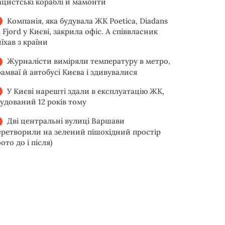
ацистські кораблі й мамонти
Компанія, яка будувала ЖК Poetica, Diadans
 Fjord у Києві, закрила офіс. А співвласник
їхав з країни
Журналісти виміряли температуру в метро,
рамваї й автобусі Києва і здивувалися
У Києві нарешті здали в експлуатацію ЖК,
будований 12 років тому
Дві центральні вулиці Варшави
еретворили на зелений пішохідний простір
ото до і після)