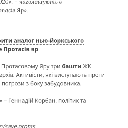
020», – наголошують в
тасів Яр».
рити аналог нью-йоркського
е Протасів яр
у Протасовому Яру три
башти
ЖК
ерхів. Активісти, які виступають проти
 погрози з боку забудовника.
 – Геннадій Корбан, політик та
m/save.protas