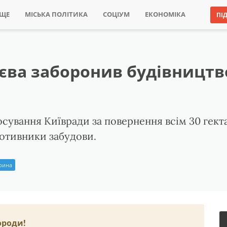
ИЩЕ
МІСЬКА ПОЛІТИКА
СОЦІУМ
ЕКОНОМІКА
ПІ
єва заборонив будівництв
сування Київради за повернення всім 30 гект
ротивники забудови.
Ірина
ороди!