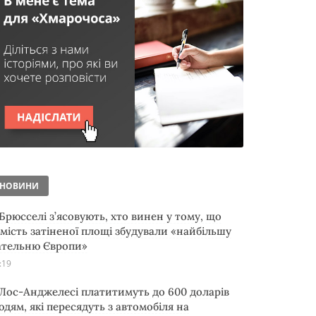
НОВИНИ
 Брюсселі з’ясовують, хто винен у тому, що
амість затіненої площі збудували «найбільшу
ательню Європи»
:19
 Лос-Анджелесі платитимуть до 600 доларів
юдям, які пересядуть з автомобіля на