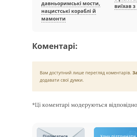
давньоримські мости,
виїхав з
нацистські кораблі й
мамонти
Коментарі:
Вам доступний лише перегляд коментарів.
З
додавати свої думки.
*Ці коментарі модеруються відповідн