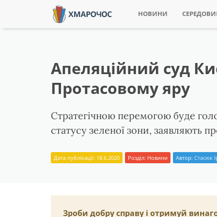
НОВИНИ
СЕРЕДОВ
Апеляційний суд Ки
Протасовому яру
Стратегічною перемогою буде голо
статусу зеленої зони, заявляють п
Дата публікації: 18.6.2020
Розділ:
Новини
Автор:
Стасюк 
Зроби добру справу і отримуй винаг