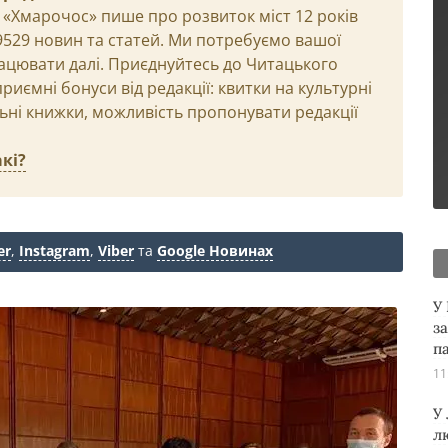
 «Хмарочос» пише про розвиток міст 12 років
29529 новин та статей. Ми потребуємо вашої
ацювати далі. Приєднуйтесь до Читацького
иємні бонуси від редакції: квитки на культурні
льні книжки, можливість пропонувати редакції
кі?
er
,
Instagram
,
Viber
та
Google Новинах
У
з
п
11
У
л