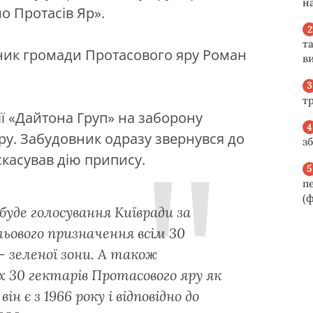
н
о Протасів Яр».
та
ник громади Протасового яру Роман
ви
т
ї «Дайтона Груп» на заборону
ру. Забудовник одразу звернувся до
з
скасував дію припису.
п
(ф
уде голосування Київради за
льового призначення всім 30
 зеленої зони. А також
 30 гектарів Протасового яру як
 є з 1966 року і відповідно до