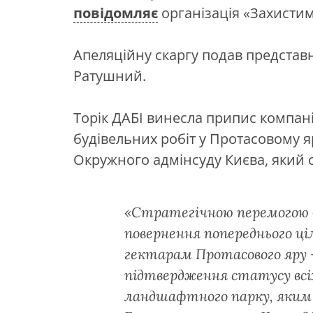
повідомляє
організація «Захистим
Апеляційну скаргу подав представ
Ратушний.
Торік ДАБІ винесла припис компані
будівельних робіт у Протасовому я
Окружного адмінсуду Києва, який 
«Стратегічною перемогою б
повернення попереднього ці
гектарам Протасового яру –
підтвердження статусу всіх
ландшафтного парку, яким він