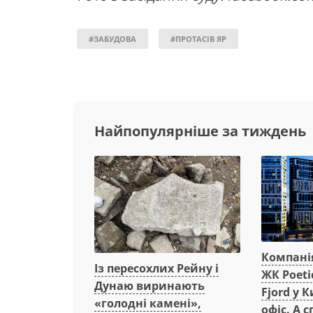
#ЗАБУДОВА
#ПРОТАСІВ ЯР
Найпопулярніше за тиждень
Компанія
Із пересохлих Рейну і
ЖК Poeti
Дунаю виринають
Fjord у 
«голодні камені»,
офіс. А 