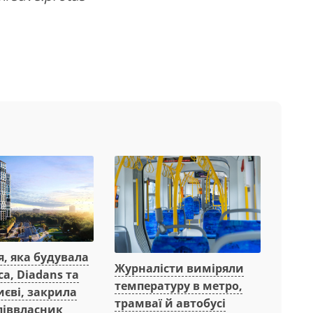
, яка будувала
Журналісти виміряли
ca, Diadans та
температуру в метро,
Києві, закрила
трамваї й автобусі
співвласник