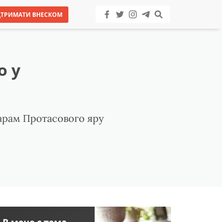
ДТРИМАТИ ВНЕСКОМ
о у
арам Протасового яру