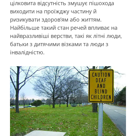
цілковита відсутність змушує пішохода
виходити на проїжджу частину й
ризикувати здоров’ям або життям.
Найбільше такий стан речей впливає на
найвразливіші верстви, такі як літні люди,
батьки з дитячими візками та люди з
інвалідністю.