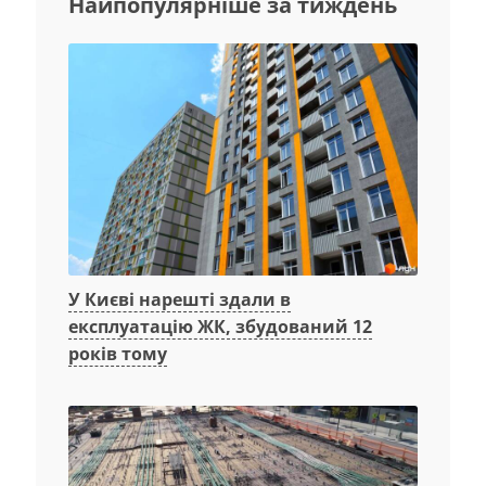
Найпопулярніше за тиждень
У Києві нарешті здали в
експлуатацію ЖК, збудований 12
років тому