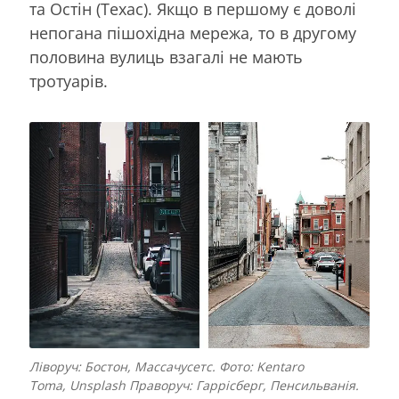
та Остін (Техас). Якщо в першому є доволі
непогана пішохідна мережа, то в другому
половина вулиць взагалі не мають
тротуарів.
Ліворуч: Бостон, Массачусетс. Фото: Kentaro
Toma, Unsplash Праворуч: Гаррісберг, Пенсильванія.