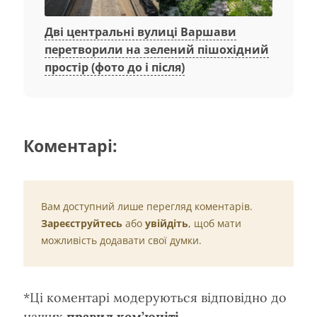
Дві центральні вулиці Варшави
перетворили на зелений пішохідний
простір (фото до і після)
Коментарі:
Вам доступний лише перегляд коментарів.
Зареєструйтесь
або
увійдіть
, щоб мати
можливість додавати свої думки.
*Ці коментарі модеруються відповідно до
наших
правил ком’юніті