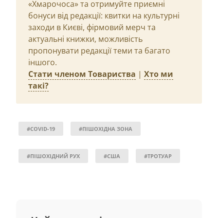
«Хмарочоса» та отримуйте приємні
бонуси від редакції: квитки на культурні
заходи в Києві, фірмовий мерч та
актуальні книжки, можливість
пропонувати редакції теми та багато
іншого.
Стати членом Товариства
|
Хто ми
такі?
#COVID-19
#ПІШОХІДНА ЗОНА
#ПІШОХІДНИЙ РУХ
#США
#ТРОТУАР