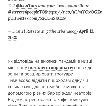
Tell
@JohnTory
and your local councillors:
#streets4peopleTO
!
https://t.co/uUmYOxOGZv
pic.twitter.com/ZiCwuSECx9
— Daniel Rotsztain (@theurbangeog)
April 13,
2020
Як відповідь на виклики пандемії в низці
міст світу
почали створювати
пішохідні
зони та розширювати тротуари.
Тимчасово віддати пішоходам одну чи
кілька смуг для автомобілів можна за
допомогою різних бар’єрів-делінеаторів.
Водночас ресторани та кафе подекуди
відвойовують простір у пішоходів для