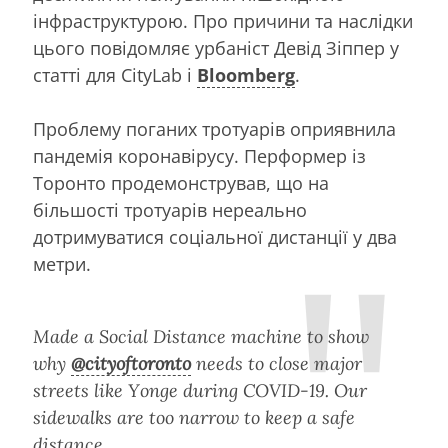
інфраструктурою. Про причини та наслідки
цього повідомляє урбаніст Девід Зіппер у
статті для CityLab і
Bloomberg
.
Проблему поганих тротуарів оприявнила
пандемія коронавірусу. Перформер із
Торонто продемонстрував, що на
більшості тротуарів нереально
дотримуватися соціальної дистанції у два
метри.
Made a Social Distance machine to show
why
@cityoftoronto
needs to close major
streets like Yonge during COVID-19. Our
sidewalks are too narrow to keep a safe
distance.