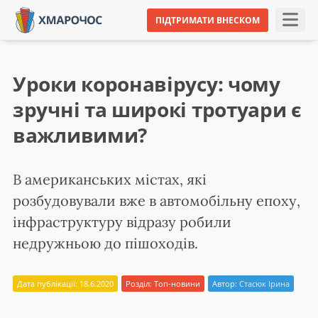
ПІДТРИМАТИ ВНЕСКОМ
Уроки коронавірусу: чому
зручні та широкі тротуари є
важливими?
В американських містах, які
розбудовували вже в автомобільну епоху,
інфраструктуру відразу робили
недружньою до пішоходів.
Дата публікації: 18.6.2020
Розділ:
Топ-новини
Автор:
Стасюк Ірина