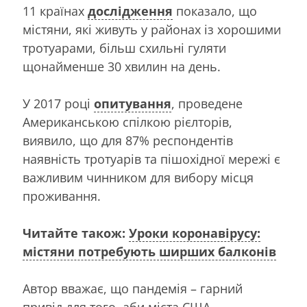
11 країнах
дослідження
показало, що
містяни, які живуть у районах із хорошими
тротуарами, більш схильні гуляти
щонайменше 30 хвилин на день.
У 2017 році
опитування
, проведене
Американською спілкою рієлторів,
виявило, що для 87% респондентів
наявність тротуарів та пішохідної мережі є
важливим чинником для вибору місця
проживання.
Читайте також:
Уроки коронавірусу:
містяни потребують ширших балконів
Автор вважає, що пандемія – гарний
привід для того, аби міста США