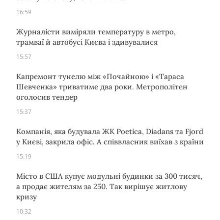
16:59
Журналісти виміряли температуру в метро,
трамваї й автобусі Києва і здивувалися
15:57
Капремонт тунелю між «Почайною» і «Тараса
Шевченка» триватиме два роки. Метрополітен
оголосив тендер
15:37
Компанія, яка будувала ЖК Poetica, Diadans та Fjord
у Києві, закрила офіс. А співвласник виїхав з країни
15:19
Місто в США купує модульні будинки за 300 тисяч,
а продає жителям за 250. Так вирішує житлову
кризу
10:32