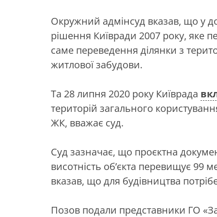
Окружний адмінсуд вказав, що у д
рішення Київради 2007 року, яке п
саме переведення ділянки з терито
житлової забудови.
Та 28 липня 2020 року Київрада
вк
територій загального користуванн
ЖК, вважає суд.
Суд зазначає, що проєктна докумен
висотність об’єкта перевищує 99 ме
вказав, що для будівництва потрібе
Позов подали представники ГО «З