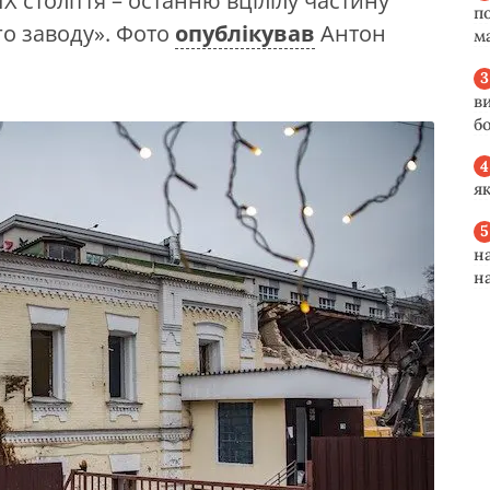
 століття – останню вцілілу частину
п
о заводу». Фото
опублікував
Антон
м
в
б
я
н
н