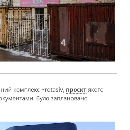
сний комплекс Protasiv,
проєкт
якого
 документами, було заплановано