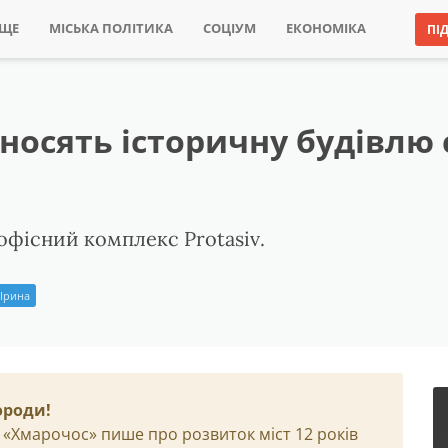
ИЩЕ
МІСЬКА ПОЛІТИКА
СОЦІУМ
ЕКОНОМІКА
ПІ
носять історичну будівлю
офісний комплекс Protasiv.
 Ірина
ороди!
 «Хмарочос» пише про розвиток міст 12 років