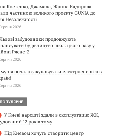
іна Костенко, Джамала, Жанна Кадирова
тали частиною великого проєкту GUNIA до
ня Незалежності
Серпня 2026
 Львові забудовники продовжують
інансувати будівництво шкіл: цього разу у
айоні Рясне-2
Серпня 2026
умунія почала закуповувати електроенергію в
раїні
Серпня 2026
ПОПУЛЯРНЕ
У Києві нарешті здали в експлуатацію ЖК,
будований 12 років тому
Під Києвом хочуть створити центр