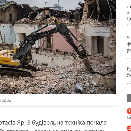
Л
с
Д
5 
У
ф
р
5 
Р
Ук
5 
 Короб
з
отасів Яр, 3 будівельна техніка почала