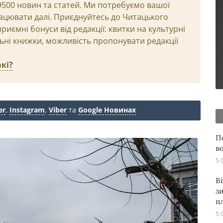
29500 новин та статей. Ми потребуємо вашої
ацювати далі. Приєднуйтесь до Читацького
иємні бонуси від редакції: квитки на культурні
льні книжки, можливість пропонувати редакції
кі?
er
,
Instagram
,
Viber
та
Google Новинах
П
в
5 
В
з
п
5 