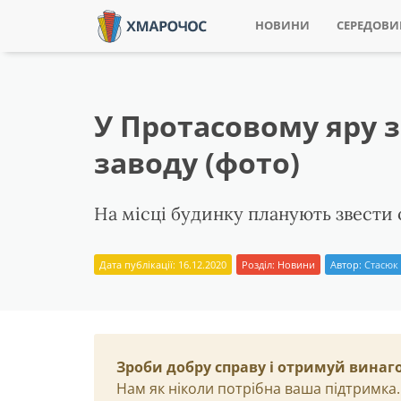
НОВИНИ
СЕРЕДОВ
У Протасовому яру з
заводу (фото)
На місці будинку планують звести 
Дата публікації: 16.12.2020
Розділ:
Новини
Автор:
Стасюк
Зроби добру справу і отримуй винаг
Нам як ніколи потрібна ваша підтримка.