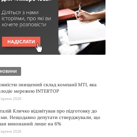
НОВИНИ
овністю знищений склад компанії MTI, яка
олодіє мережею INTERTOP
Серпня 2026
італій Кличко відзвітував про підготовку до
ими. Нещодавно депутати стверджували, що
лан виконаний лише на 6%
Серпня 2026