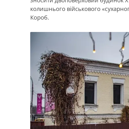
зносити двоповерховий будинок ХІХ
колишнього військового «сухарног
Короб.