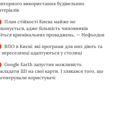
овторного використання будівельних
атеріалів
План стійкості Києва майже не
иконується, адже більшість чиновників
оїться кримінальних проваджень, — Нефьодов
ВПО в Києві: які програми для них діють та
к переселенці адаптуються у столиці
Google Earth запустив можливість
акладати ШІ на свої карти. І злякався того, що
агенерували користувачі