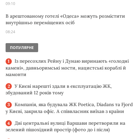
09:10
В арештованому готелі «Одеса» можуть розмістити
внутрішньо переміщених осіб
08:24
ПОПУЛЯРНЕ
Із пересохлих Рейну і Дунаю виринають «голодні
камені», давньоримські мости, нацистські кораблі й
мамонти
У Києві нарешті здали в експлуатацію ЖК,
збудований 12 років тому
Компанія, яка будувала ЖК Poetica, Diadans та Fjord
у Києві, закрила офіс. А співвласник виїхав з країни
Дві центральні вулиці Варшави перетворили на
зелений пішохідний простір (фото до і після)