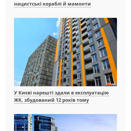
нацистські кораблі й мамонти
У Києві нарешті здали в експлуатацію
ЖК, збудований 12 років тому