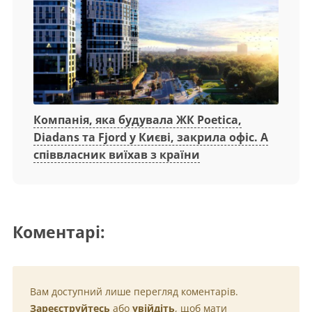
Компанія, яка будувала ЖК Poetica,
Diadans та Fjord у Києві, закрила офіс. А
співвласник виїхав з країни
Коментарі:
Вам доступний лише перегляд коментарів.
Зареєструйтесь
або
увійдіть
, щоб мати