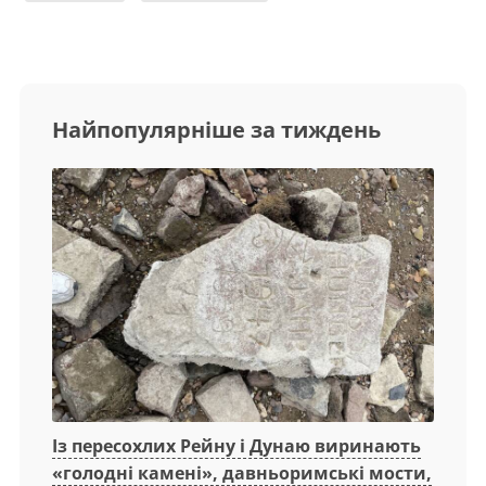
Найпопулярніше за тиждень
Із пересохлих Рейну і Дунаю виринають
«голодні камені», давньоримські мости,