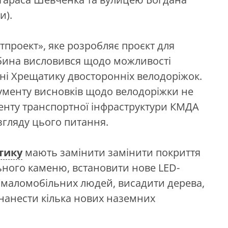
и).
тпроект», яке розробляє проєкт для
бина висловився щодо можливості
ні Хрещатику двосторонніх велодоріжок.
ументу висновків щодо велодоріжки не
енту транспортної інфраструктури КМДА
гляду цього питання.
тику
мають замінити замінити покриття
ьного каменю, встановити нове LED-
я маломобільних людей, висадити дерева,
 нанести кілька нових наземних