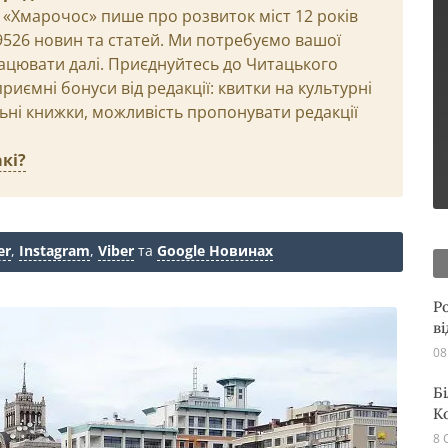
 «Хмарочос» пише про розвиток міст 12 років
29526 новин та статей. Ми потребуємо вашої
ацювати далі. Приєднуйтесь до Читацького
иємні бонуси від редакції: квитки на культурні
льні книжки, можливість пропонувати редакції
кі?
er
,
Instagram
,
Viber
та
Google Новинах
Р
в
08
Б
К
8 