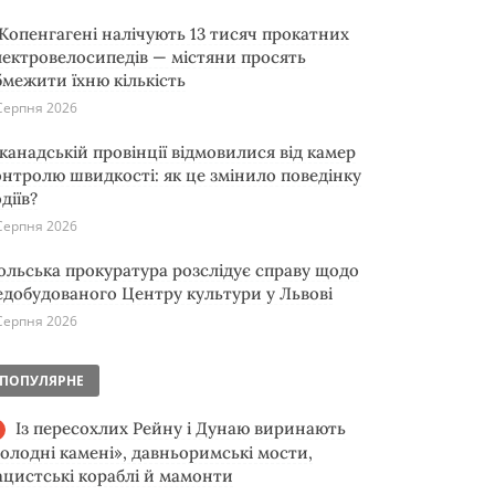
 Копенгагені налічують 13 тисяч прокатних
лектровелосипедів — містяни просять
бмежити їхню кількість
Серпня 2026
 канадській провінції відмовилися від камер
онтролю швидкості: як це змінило поведінку
діїв?
Серпня 2026
ольська прокуратура розслідує справу щодо
едобудованого Центру культури у Львові
Серпня 2026
ПОПУЛЯРНЕ
Із пересохлих Рейну і Дунаю виринають
голодні камені», давньоримські мости,
ацистські кораблі й мамонти