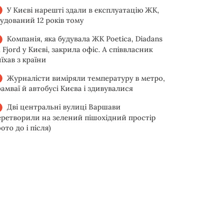
У Києві нарешті здали в експлуатацію ЖК,
будований 12 років тому
Компанія, яка будувала ЖК Poetica, Diadans
 Fjord у Києві, закрила офіс. А співвласник
їхав з країни
Журналісти виміряли температуру в метро,
рамваї й автобусі Києва і здивувалися
Дві центральні вулиці Варшави
еретворили на зелений пішохідний простір
ото до і після)