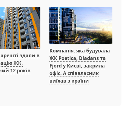
Компанія, яка будувала
нарешті здали в
ЖК Poetica, Diadans та
тацію ЖК,
Fjord у Києві, закрила
ий 12 років
офіс. А співвласник
виїхав з країни