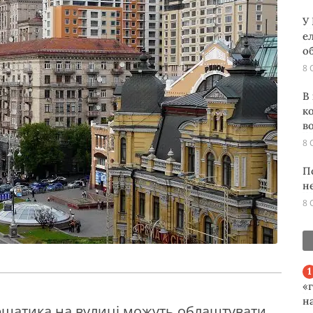
У
е
о
8 
В
к
во
8 
П
н
8 
«
н
ещатика на вулиці можуть облаштувати