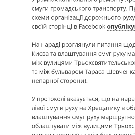
смуги громадського транспорту. П
схеми організації дорожнього руху
своїй сторінці в Facebook
опублік
На нараді розглянули питання щод
Києва та влаштування смуг руху м
між вулицями Трьохсвятительською
та між бульваром Тараса Шевченк
непарної сторони).
У протоколі вказується, що на на
лівої смуги руху на Хрещатику в о
влаштування смуг руху маршрутног
облаштувати між вулицями Трьохс
парної сторони) та між бульваром