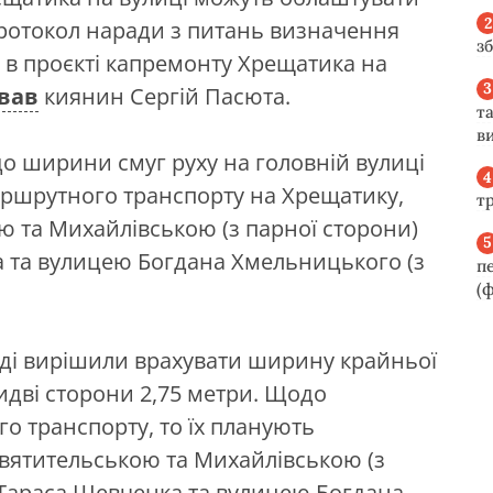
ротокол наради з питань визначення
з
 в проєкті капремонту Хрещатика на
ував
киянин Сергій Пасюта.
та
ви
о ширини смуг руху на головній вулиці
аршрутного транспорту на Хрещатику,
т
 та Михайлівською (з парної сторони)
а та вулицею Богдана Хмельницького (з
п
(ф
раді вирішили врахувати ширину крайньої
бидві сторони 2,75 метри. Щодо
о транспорту, то їх планують
вятительською та Михайлівською (з
 Тараса Шевченка та вулицею Богдана