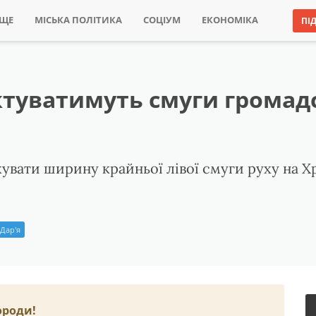
ИЩЕ
МІСЬКА ПОЛІТИКА
СОЦІУМ
ЕКОНОМІКА
ПІ
туватимуть смуги громад
увати ширину крайньої лівої смуги руху на Х
Дар'я
ороди!