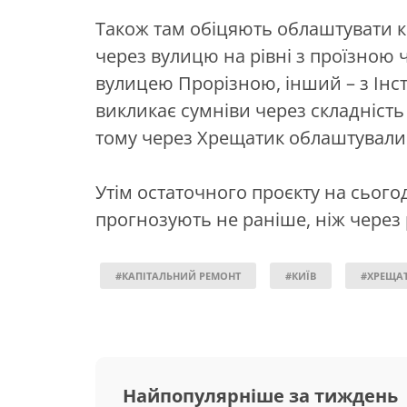
Також там обіцяють облаштувати к
через вулицю на рівні з проїзною ч
вулицею Прорізною, інший – з Інст
викликає сумніви через складність 
тому через Хрещатик облаштували
Утім остаточного проєкту на сього
прогнозують не раніше, ніж через р
#КАПІТАЛЬНИЙ РЕМОНТ
#КИЇВ
#ХРЕЩА
Найпопулярніше за тиждень