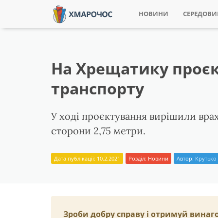
НОВИНИ
СЕРЕДОВ
На Хрещатику проєк
транспорту
У ході проєктування вирішили врах
сторони 2,75 метри.
Дата публікації: 10.2.2021
Розділ:
Новини
Автор:
Крутько 
Зроби добру справу і отримуй винаг