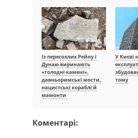
Із пересохлих Рейну і
У Києві 
Дунаю виринають
експлуа
«голодні камені»,
збудован
давньоримські мости,
тому
нацистські кораблі й
мамонти
Коментарі: