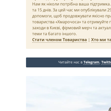
Нам як ніколи потрібна ваша підтримка.
та 15 днів. За цей час ми опублікували 
допомоги, щоб продовжувати якісно пр
товариства «Хмарочоса» та отримуйте пр
заходи в Києві, фірмовий мерч та актуа
теми та багато іншого.
Стати членом Товариства
|
Хто ми та
Читайте нас в
Telegram
,
Twitt