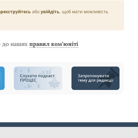
ареєструйтесь
або
увійдіть
, щоб мати можливість
о до наших
правил ком’юніті