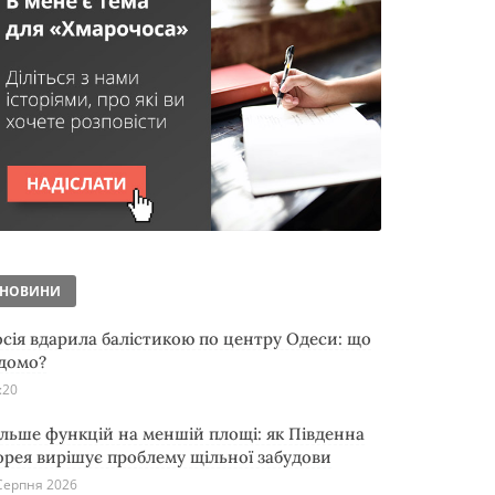
НОВИНИ
осія вдарила балістикою по центру Одеси: що
ідомо?
:20
ільше функцій на меншій площі: як Південна
орея вирішує проблему щільної забудови
Серпня 2026