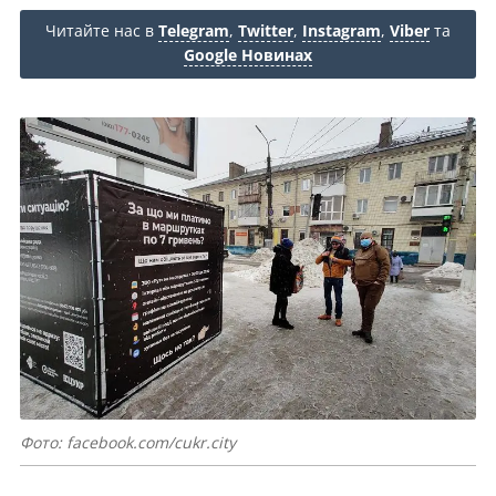
Читайте нас в
Telegram
,
Twitter
,
Instagram
,
Viber
та
Google Новинах
Фото: facebook.com/cukr.city