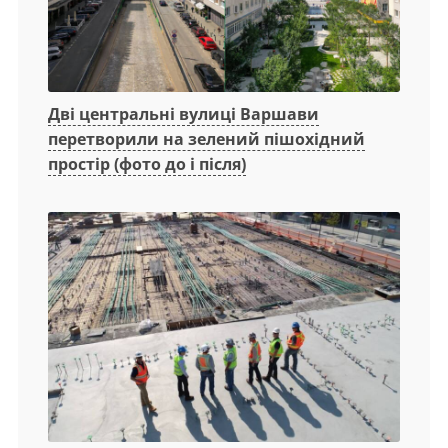
Дві центральні вулиці Варшави
перетворили на зелений пішохідний
простір (фото до і після)