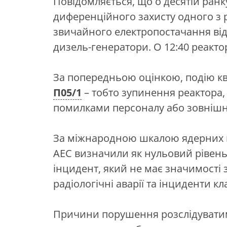
Повідомляється, що о десятій ран
диференційного захисту одного з 
звичайного електропостачання від
дизель-генератори. О 12:40 реакто
За попередньою оцінкою, подію кв
П05/1
– тобто зупинення реактора,
помилками персоналу або зовнішн
За міжнародною шкалою ядерних 
АЕС визначили як нульовий рівень
інцидент, який не має значимості 
радіологічні аварії та інциденти к
Причини порушення розслідуватиме