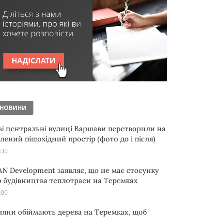
НОВИНИ
ві центральні вулиці Варшави перетворили на
елений пішохідний простір (фото до і після)
:30
AN Development заявляє, що не має стосунку
о будівництва теплотраси на Теремках
:00
ияни обіймають дерева на Теремках, щоб