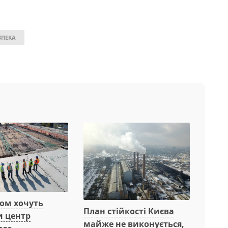
ЗПЕКА
вом хочуть
План стійкості Києва
и центр
майже не виконується,