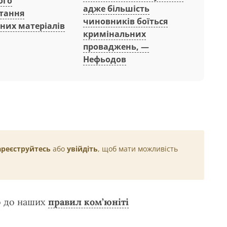
ого
адже більшість
тання
чиновників боїться
них матеріалів
кримінальних
проваджень, —
Нефьодов
ареєструйтесь
або
увійдіть
, щоб мати можливість
о до наших
правил ком’юніті