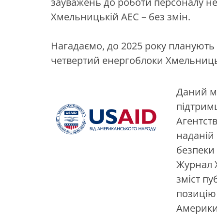
зауважень до роботи персоналу не 
Хмельницькій АЕС – без змін.
Нагадаємо, до 2025 року планують
четвертий енергоблоки Хмельниць
Даний м
підтрим
Агентст
наданій
безпеки 
Журнал Х
зміст пу
позицію
Америки