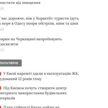
ахистити від знищення
:23
 вас дорожче, ніж у Хорватії»: туристи їдуть
а море в Одесу попри обстріли, міни та ціни
:23
оярки на Черкащині випробовують
кзоскелети
:17
ПОПУЛЯРНЕ
У Києві нарешті здали в експлуатацію ЖК,
будований 12 років тому
Під Києвом хочуть створити центр
овторного використання будівельних
атеріалів
План стійкості Києва майже не