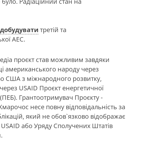
було. Радіаційний стан на
добудувати
третій та
кої АЕС.
едіа проєкт став можливим завдяки
ці американського народу через
во США з міжнародного розвитку,
 через USAID Проєкт енергетичної
(ПЕБ). Грантоотримувач Проєкту -
марочос несе повну відповідальність за
блікацій, який не обов`язково відображає
 USAID або Уряду Сполучених Штатів
.