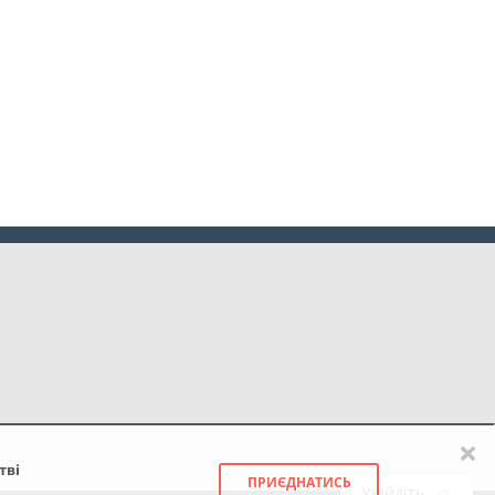
×
тві
ПРИЄДНАТИСЬ
Увійдіть