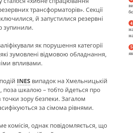
ку сталося «хибне спрацювання
в
резервних трансформаторів». Секції
б
ключилися, й запустилися резервні
р зупинили.
н
н
аліфікували як порушення категорії
 які зумовлені відмовою обладнання,
я
іми впливами.
подій
INES
випадок на Хмельницькій
, поза шкалою – тобто йдеться про
з точки зору безпеки. Загалом
ласифікуються за сімома рівнями.
 комісія, однак повідомляється, що