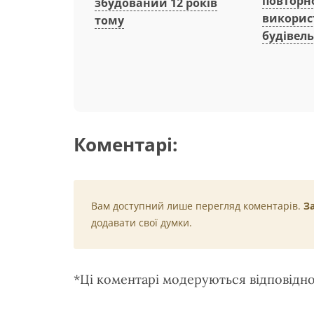
повторн
збудований 12 років
викорис
тому
будівель
Коментарі:
Вам доступний лише перегляд коментарів.
З
додавати свої думки.
*Ці коментарі модеруються відповідн