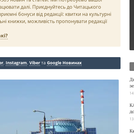
ацювати далі. Приєднуйтесь до Читацького
иємні бонуси від редакції: квитки на культурні
льні книжки, можливість пропонувати редакції
кі?
er
,
Instagram
,
Viber
та
Google Новинах
Д
з
14
K
д
13
К