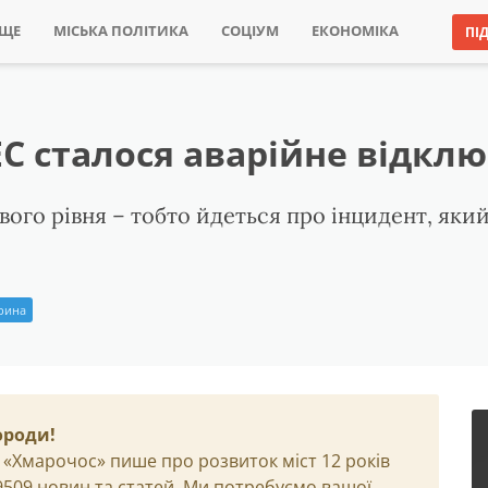
ИЩЕ
МІСЬКА ПОЛІТИКА
СОЦІУМ
ЕКОНОМІКА
ПІ
С сталося аварійне відкл
ого рівня – тобто йдеться про інцидент, який
Ірина
ороди!
 «Хмарочос» пише про розвиток міст 12 років
29509 новин та статей. Ми потребуємо вашої