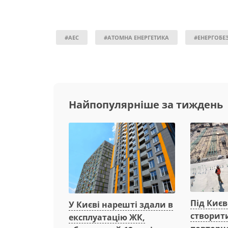
#АЕС
#АТОМНА ЕНЕРГЕТИКА
#ЕНЕРГОБЕ
Найпопулярніше за тиждень
Під Киє
У Києві нарешті здали в
створит
експлуатацію ЖК,