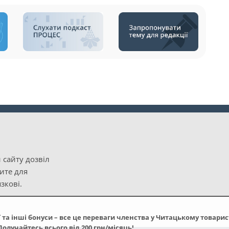
 сайту дозвіл
рите для
зкові.
та інші бонуси – все це переваги членства у Читацькому товарис
олучайтесь всього від 200 грн/місяць!