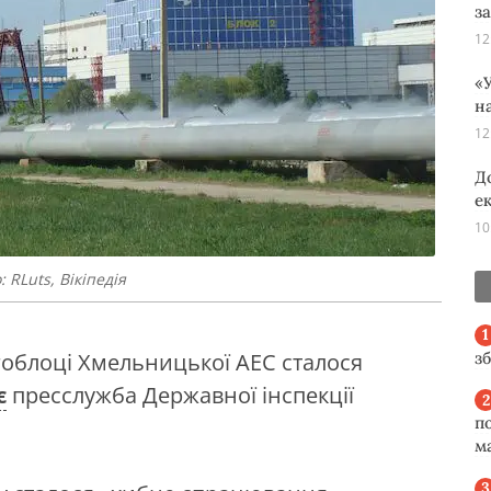
з
12
«У
н
12
Д
е
10
RLuts, Вікіпедія
з
гоблоці Хмельницької АЕС сталося
є
пресслужба Державної інспекції
п
м