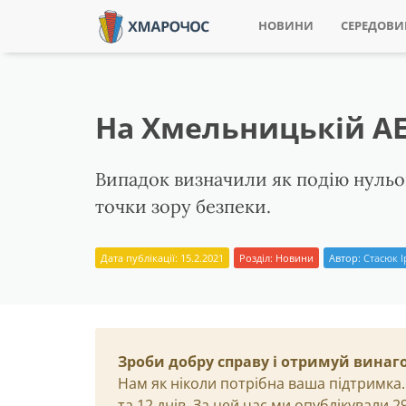
НОВИНИ
СЕРЕДОВ
На Хмельницькій АЕ
Випадок визначили як подію нульов
точки зору безпеки.
Дата публікації: 15.2.2021
Розділ:
Новини
Автор:
Стасюк 
Зроби добру справу і отримуй винаг
Нам як ніколи потрібна ваша підтримка.
та 12 днів. За цей час ми опублікували 