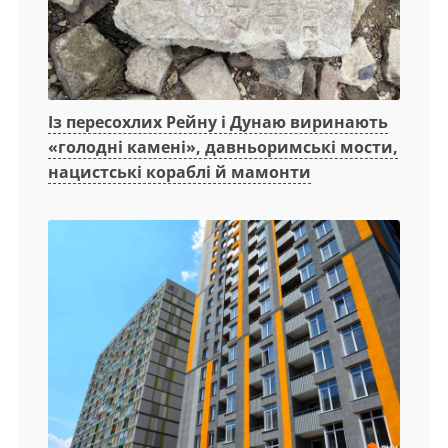
Із пересохлих Рейну і Дунаю виринають
«голодні камені», давньоримські мости,
нацистські кораблі й мамонти