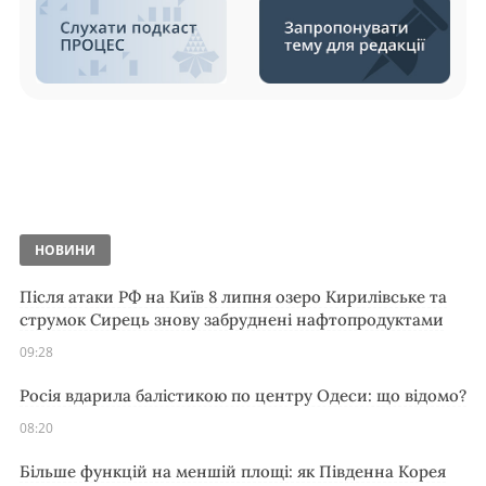
НОВИНИ
Після атаки РФ на Київ 8 липня озеро Кирилівське та
струмок Сирець знову забруднені нафтопродуктами
09:28
Росія вдарила балістикою по центру Одеси: що відомо?
08:20
Більше функцій на меншій площі: як Південна Корея