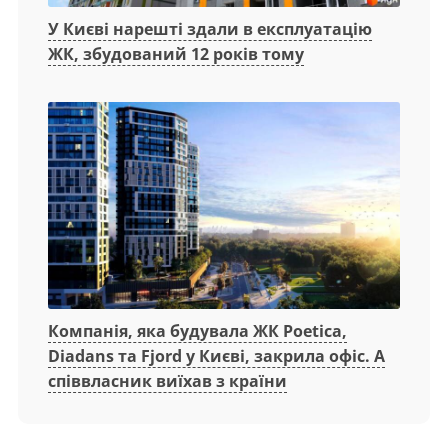
У Києві нарешті здали в експлуатацію
ЖК, збудований 12 років тому
Компанія, яка будувала ЖК Poetica,
Diadans та Fjord у Києві, закрила офіс. А
співвласник виїхав з країни