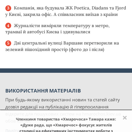
Компанія, яка будувала ЖК Poetica, Diadans та Fjord
у Києві, закрила офіс. А співвласник виїхав з країни
Журналісти виміряли температуру в метро,
трамваї й автобусі Києва і здивувалися
Дві центральні вулиці Варшави перетворили на
зелений пішохідний простір (фото до і після)
ВИКОРИСТАННЯ МАТЕРІАЛІВ
При будь-якому використанні новин та статей сайту
дозвіл редакції на публікацію й гіперпосилання
відкрите для пошукових систем на hmarochos.kiev.ua
×
Членкиня товариства «Хмарочоса» Тамара каже:
обов'язкові.
«Дуже рада, що «Хмарочос» фокусує жителів
Політика конфіденційності сайту «Хмарочос»
столиці на ефективних інструментах роботи з