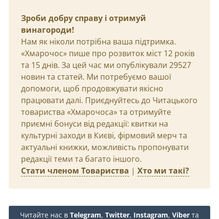
Зроби добру справу і отримуй
винагороди!
Нам як ніколи потрібна ваша підтримка.
«Хмарочос» пише про розвиток міст 12 років
та 15 днів. За цей час ми опублікували 29527
новин та статей. Ми потребуємо вашої
допомоги, щоб продовжувати якісно
працювати далі. Приєднуйтесь до Читацького
товариства «Хмарочоса» та отримуйте
приємні бонуси від редакції: квитки на
культурні заходи в Києві, фірмовий мерч та
актуальні книжки, можливість пропонувати
редакції теми та багато іншого.
Стати членом Товариства
|
Хто ми такі?
Читайте нас в
Telegram
,
Twitter
,
Instagram
,
Viber
та