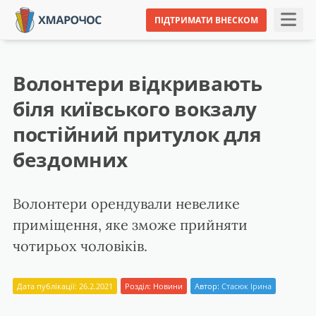
ПІДТРИМАТИ ВНЕСКОМ
Волонтери відкривають
біля київського вокзалу
постійний притулок для
бездомних
Волонтери орендували невелике
приміщення, яке зможе прийняти
чотирьох чоловіків.
Дата публікації: 26.2.2021
Розділ:
Новини
Автор:
Стасюк Ірина