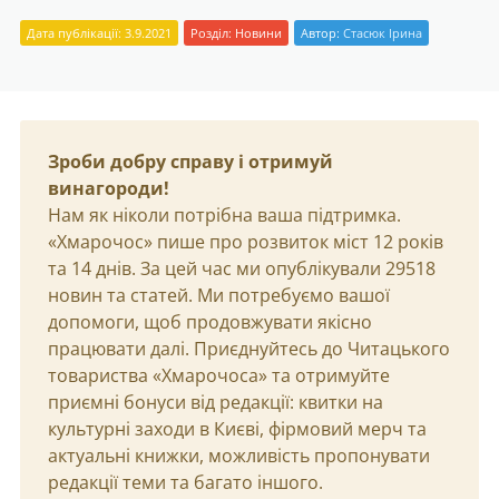
Дата публікації: 3.9.2021
Розділ:
Новини
Автор:
Стасюк Ірина
Зроби добру справу і отримуй
винагороди!
Нам як ніколи потрібна ваша підтримка.
«Хмарочос» пише про розвиток міст 12 років
та 14 днів. За цей час ми опублікували 29518
новин та статей. Ми потребуємо вашої
допомоги, щоб продовжувати якісно
працювати далі. Приєднуйтесь до Читацького
товариства «Хмарочоса» та отримуйте
приємні бонуси від редакції: квитки на
культурні заходи в Києві, фірмовий мерч та
актуальні книжки, можливість пропонувати
редакції теми та багато іншого.