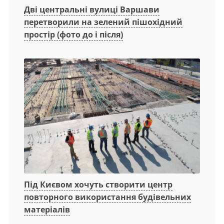
Дві центральні вулиці Варшави
перетворили на зелений пішохідний
простір (фото до і після)
Під Києвом хочуть створити центр
повторного використання будівельних
матеріалів