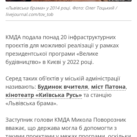
«Львівська брама» у 2014 році. Фото: Олег Тоцький /
livejournal.com/tov_tob
КМДА подала понад 20 інфраструктурних
проєктів для можливої реалізації у рамках
президентської програми «Велике
будівництво» в Києві у 2022 році.
Серед таких об’єктів у міській адміністрації
називають:
Будинок вчителя
,
міст Патона
,
кінотеатр «Київська Русь»
та станцію
«Львівська брама».
Заступник голови КМДА Микола Поворозник
вважає, що держава могла б допомогти з
такими проєктами у межах програми, оскільки