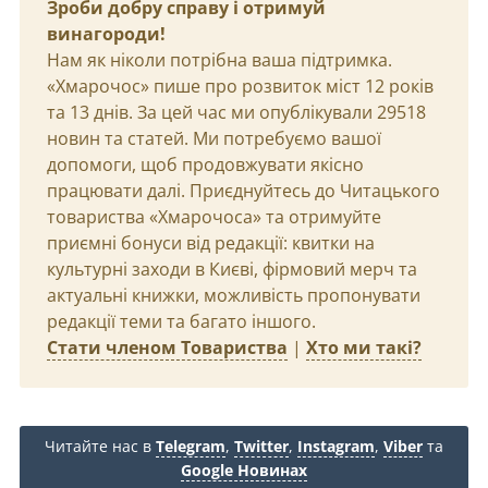
Зроби добру справу і отримуй
винагороди!
Нам як ніколи потрібна ваша підтримка.
«Хмарочос» пише про розвиток міст 12 років
та 13 днів. За цей час ми опублікували 29518
новин та статей. Ми потребуємо вашої
допомоги, щоб продовжувати якісно
працювати далі. Приєднуйтесь до Читацького
товариства «Хмарочоса» та отримуйте
приємні бонуси від редакції: квитки на
культурні заходи в Києві, фірмовий мерч та
актуальні книжки, можливість пропонувати
редакції теми та багато іншого.
Стати членом Товариства
|
Хто ми такі?
Читайте нас в
Telegram
,
Twitter
,
Instagram
,
Viber
та
Google Новинах