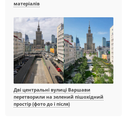
матеріалів
Дві центральні вулиці Варшави
перетворили на зелений пішохідний
простір (фото до і після)