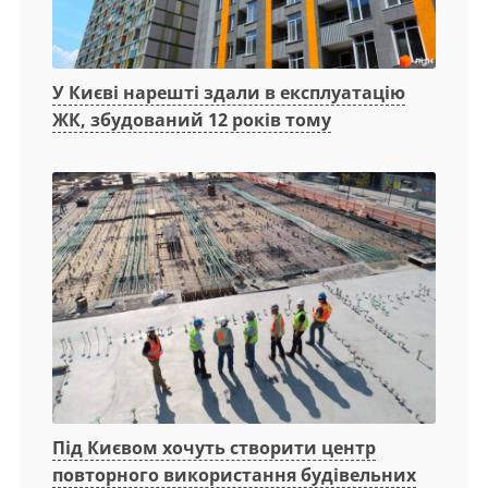
У Києві нарешті здали в експлуатацію
ЖК, збудований 12 років тому
Під Києвом хочуть створити центр
повторного використання будівельних