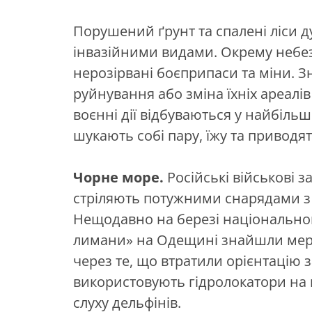
Порушений ґрунт та спалені ліси
інвазійними видами. Окрему небез
нерозірвані боєприпаси та міни. 
руйнування або зміна їхніх ареалі
воєнні дії відбуваються у найбіль
шукають собі пару, їжу та приводя
Чорне море.
Російські військові з
стріляють потужними снарядами з 
Нещодавно на березі національног
лимани» на Одещині знайшли мерт
через те, що втратили орієнтацію з
використовують гідролокатори на 
слуху дельфінів.