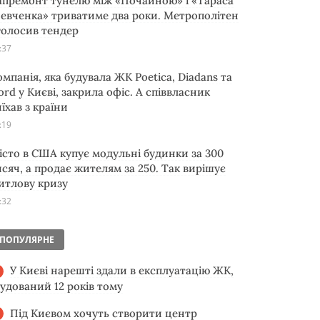
апремонт тунелю між «Почайною» і «Тараса
евченка» триватиме два роки. Метрополітен
голосив тендер
:37
омпанія, яка будувала ЖК Poetica, Diadans та
ord у Києві, закрила офіс. А співвласник
їхав з країни
:19
істо в США купує модульні будинки за 300
исяч, а продає жителям за 250. Так вирішує
итлову кризу
:32
ПОПУЛЯРНЕ
У Києві нарешті здали в експлуатацію ЖК,
будований 12 років тому
Під Києвом хочуть створити центр