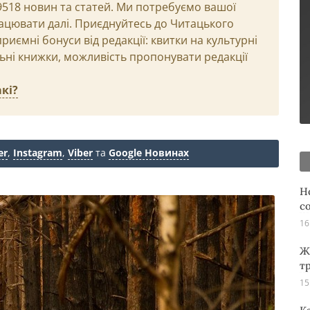
29518 новин та статей. Ми потребуємо вашої
ацювати далі. Приєднуйтесь до Читацького
иємні бонуси від редакції: квитки на культурні
льні книжки, можливість пропонувати редакції
кі?
er
,
Instagram
,
Viber
та
Google Новинах
Н
с
16
Ж
т
15