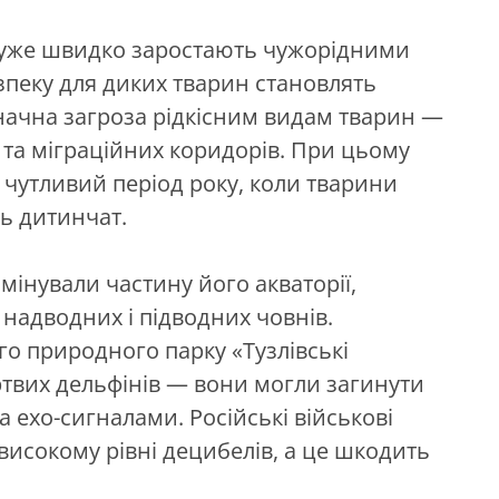
 дуже швидко заростають чужорідними
пеку для диких тварин становлять
Значна загроза рідкісним видам тварин —
в та міграційних коридорів. При цьому
ш чутливий період року, коли тварини
ть дитинчат.
амінували частину його акваторії,
надводних і підводних човнів.
о природного парку «Тузлівські
вих дельфінів — вони могли загинути
а ехо-сигналами. Російські військові
високому рівні децибелів, а це шкодить