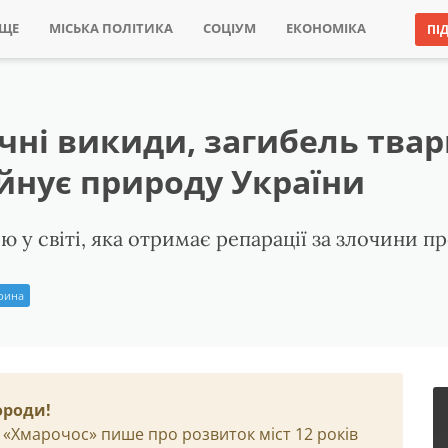
ИЩЕ
МІСЬКА ПОЛІТИКА
СОЦІУМ
ЕКОНОМІКА
ПІ
чні викиди, загибель твар
уйнує природу України
 у світі, яка отримає репарації за злочини пр
Ірина
ороди!
 «Хмарочос» пише про розвиток міст 12 років