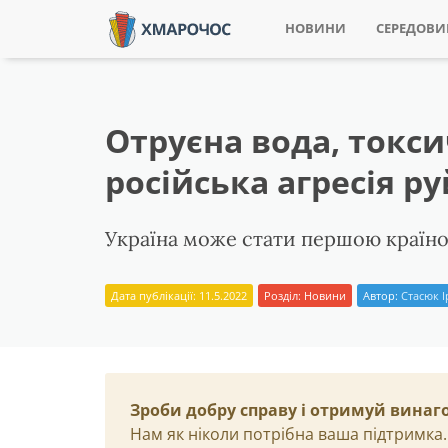
НОВИНИ
СЕРЕДОВ
Отруєна вода, токси
російська агресія р
Україна може стати першою країною
Дата публікації: 11.5.2022
Розділ:
Новини
Автор:
Стасюк 
Зроби добру справу і отримуй винаг
Нам як ніколи потрібна ваша підтримка.