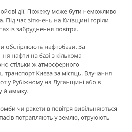
бойові дії. Пожежу може бути неможливо
. Під час зіткнень на Київщині горіли
опах із забруднення повітря.
ни обстірлюють нафтобази. За
іння нафти на базі з кількома
зно стільки ж атмосферного
ь транспорт Києва за місяць. Влучання
к-от у Рубіжному на Луганщині або в
у й аміаку.
бомби чи ракети в повітря вивільняються
ипасів потрапляють у землю, отруюють