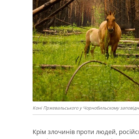
Коні Пржевальського у Чорнобильскому заповідн
Крім злочинів проти людей, росій