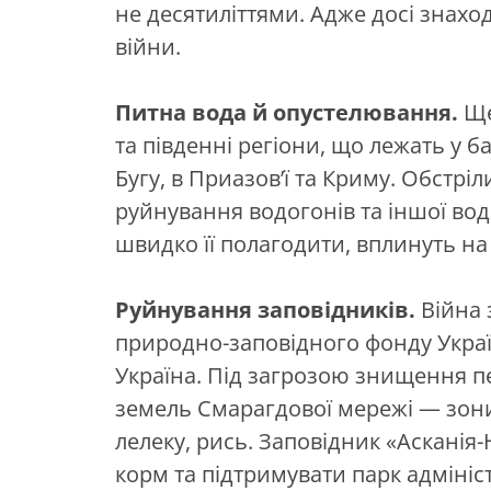
не десятиліттями. Адже досі знаход
війни.
Питна вода й опустелювання.
Ще
та південні регіони, що лежать у б
Бугу, в Приазов’ї та Криму. Обстріл
руйнування водогонів та іншої вод
швидко її полагодити, вплинуть на я
Руйнування заповідників.
Війна 
природно-заповідного фонду Украї
Україна. Під загрозою знищення п
земель Смарагдової мережі — зони
лелеку, рись. Заповідник «Асканія-
корм та підтримувати парк адмініс