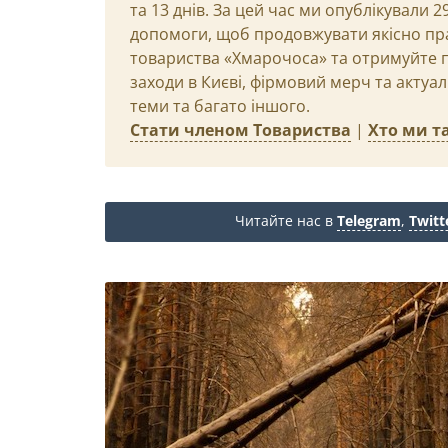
та 13 днів. За цей час ми опублікували 
допомоги, щоб продовжувати якісно пр
товариства «Хмарочоса» та отримуйте пр
заходи в Києві, фірмовий мерч та актуа
теми та багато іншого.
Стати членом Товариства
|
Хто ми та
Читайте нас в
Telegram
,
Twitt