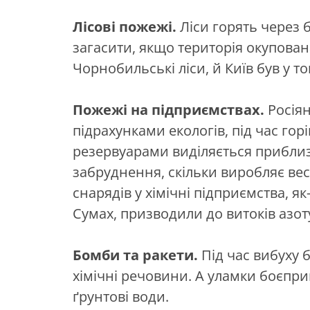
Лісові пожежі.
Ліси горять через 
загасити, якщо територія окупована
Чорнобильські ліси, й Київ був у т
Пожежі на підприємствах.
Росія
підрахунками екологів, під час гор
резервуарами виділяється прибли
забруднення, скільки виробляє вес
снарядів у хімічні підприємства, я
Сумах, призводили до витоків азот
Бомби та ракети.
Під час вибуху 
хімічні речовини. А уламки боєпр
ґрунтові води.