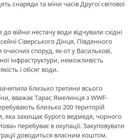
ять снаряди та міни часів Другої світової
 до війни нестачу води відчували східні
асейні Сіверського Дінця, Південного
и очисних споруд, як-от у Василькові,
ної інфраструктури, неможливість
кість і обсяг води.
зачепила близько третини всього
ни, вважає Тарас Ямелинця з WWF-
еребувають близько 200 територій
, яка захищає бурого ведмедя, чорного
Нова» перебуває в окупації. Закуповувати
трації доводиться власним коштом.