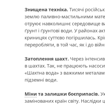
Знищена техніка.
Тисячі російсь
землю паливно-мастильними матер
отруює навколишнє середовище ва
ґрунт і ґрунтові води. У районах а
криницях суттєво погіршилась. Крі
переробляти, в той час, як і до вій
Затоплення шахт.
Через інтенсивн
в шахтах. Так, не працюють насоси 
«Шахтна вода» з важкими металами
підземні води.
Міни
та залишки боєприпасів.
У
замінованих країн світу. Наслідки