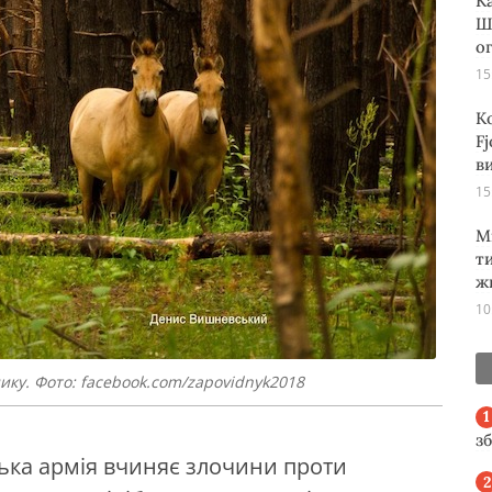
К
Ш
о
15
К
Fj
ви
15
М
т
ж
10
ику. Фото: facebook.com/zapovidnyk2018
з
ська армія вчиняє злочини проти