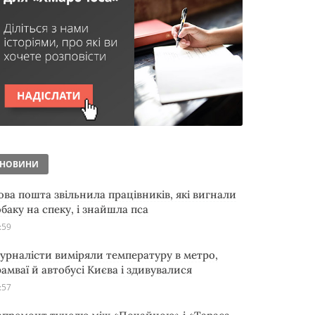
НОВИНИ
ова пошта звільнила працівників, які вигнали
обаку на спеку, і знайшла пса
:59
урналісти виміряли температуру в метро,
рамваї й автобусі Києва і здивувалися
:57