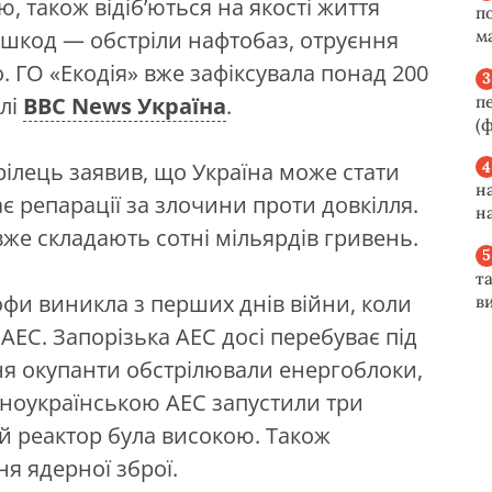
, також відіб’ються на якості життя
п
 шкод — обстріли нафтобаз, отруєння
м
 ГО «Екодія» вже зафіксувала понад 200
п
алі
BBC News Україна
.
(ф
трілець заявив, що Україна може стати
н
є репарації за злочини проти довкілля.
н
 вже складають сотні мільярдів гривень.
та
офи виникла з перших днів війни, коли
ви
ЕС. Запорізька АЕС досі перебуває під
зня окупанти обстрілювали енергоблоки,
ноукраїнською АЕС запустили три
й реактор була високою. Також
я ядерної зброї.