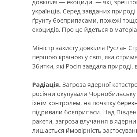
довкілля — екоциди, — які, зрештою
українців. Серед завданих природі
ґрунту боєприпасами, пожежі тощо.
екоцидів. Про це йдеться в матері
Міністр захисту довкілля Руслан С
першою країною у світі, яка отрима
Збитки, які Росія завдала природі,
Радіація.
Загроза ядерної катастр
росіяни окупували Чорнобильську А
їхнім контролем, на початку бере
підривали боєприпаси. Над Півден
ракети, загроза влучання в ядерни
лишається ймовірність застосуванн