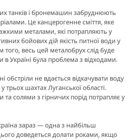
ких танків і бронемашин забруднюють
іалами. Це канцерогенне сміття, яке
жкими металами, які потрапляють у
ктивних бойових дій якість питної води у
м того, весь цей металобрух слід буде
ни в Україні була проблема з відходами.
і обстріли не вдається відкачувати воду
у трьох шахтах Луганської області.
 та солями з гірничих порід потрапляє у
країна зараз — одна з найбільш
 цього доведеться долати роками, якщо