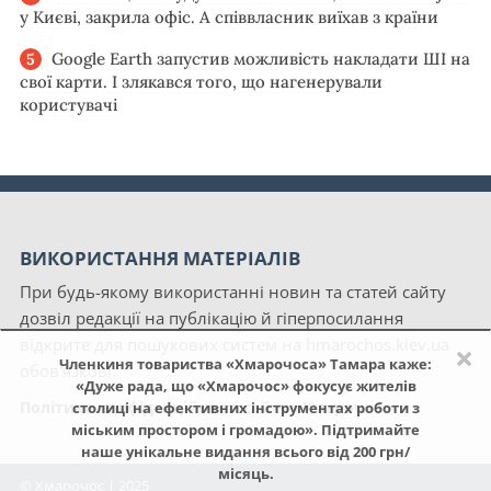
у Києві, закрила офіс. А співвласник виїхав з країни
Google Earth запустив можливість накладати ШІ на
свої карти. І злякався того, що нагенерували
користувачі
ВИКОРИСТАННЯ МАТЕРІАЛІВ
При будь-якому використанні новин та статей сайту
дозвіл редакції на публікацію й гіперпосилання
відкрите для пошукових систем на hmarochos.kiev.ua
×
Членкиня товариства «Хмарочоса» Тамара каже:
обов'язкові.
«Дуже рада, що «Хмарочос» фокусує жителів
Політика конфіденційності сайту «Хмарочос»
столиці на ефективних інструментах роботи з
міським простором і громадою». Підтримайте
наше унікальне видання всього від 200 грн/
місяць.
© Хмарочос | 2025