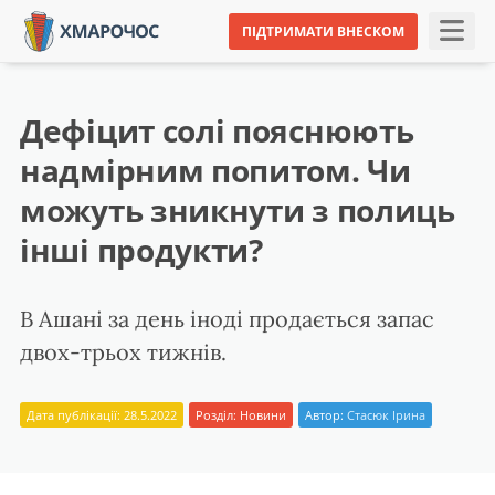
ПІДТРИМАТИ ВНЕСКОМ
Дефіцит солі пояснюють
надмірним попитом. Чи
можуть зникнути з полиць
інші продукти?
В Ашані за день іноді продається запас
двох-трьох тижнів.
Дата публікації: 28.5.2022
Розділ:
Новини
Автор:
Стасюк Ірина