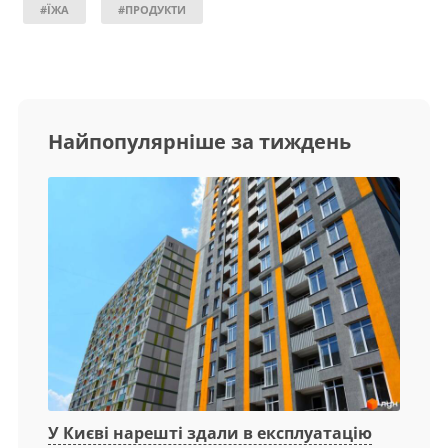
#ЇЖА
#ПРОДУКТИ
Найпопулярніше за тиждень
У Києві нарешті здали в експлуатацію