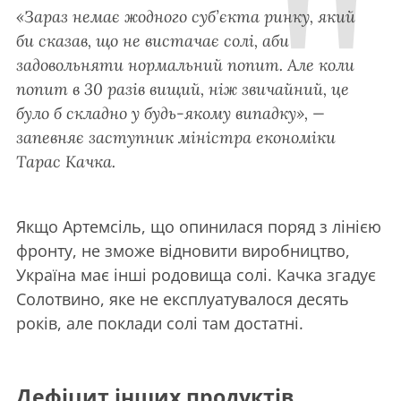
«Зараз немає жодного суб’єкта ринку, який
би сказав, що не вистачає солі, аби
задовольняти нормальний попит. Але коли
попит в 30 разів вищий, ніж звичайний, це
було б складно у будь-якому випадку», —
запевняє заступник міністра економіки
Тарас Качка.
Якщо Артемсіль, що опинилася поряд з лінією
фронту, не зможе відновити виробництво,
Україна має інші родовища солі. Качка згадує
Солотвино, яке не експлуатувалося десять
років, але поклади солі там достатні.
Дефіцит інших продуктів