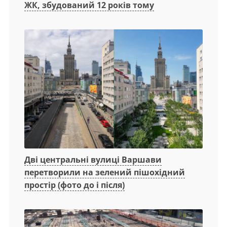
ЖК, збудований 12 років тому
Дві центральні вулиці Варшави
перетворили на зелений пішохідний
простір (фото до і після)