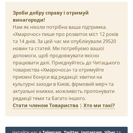
Зроби добру справу і отримуй
винагороди!
Нам як ніколи потрібна ваша підтримка.
«Хмарочос» пише про розвиток міст 12 років
та 14 днів. За цей час ми опублікували 29520
новин та статей. Ми потребуємо вашої
допомоги, щоб продовжувати якісно
працювати далі. Приєднуйтесь до Читацького
товариства «Хмарочоса» та отримуйте
приємні бонуси від редакції: квитки на
культурні заходи в Києві, фірмовий мерч та
актуальні книжки, можливість пропонувати
редакції теми та багато іншого.
Стати членом Товариства
|
Хто ми такі?
Читайте нас в
Telegram
,
Twitter
,
Instagram
,
Viber
та