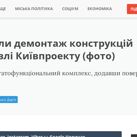
ИЩЕ
МІСЬКА ПОЛІТИКА
СОЦІУМ
ЕКОНОМІКА
ПІ
али демонтаж конструкцій
влі Київпроекту (фото)
гатофункціональний комплекс, додавши поверх
ько Дар'я
ter
,
Instagram
,
Viber
та
Google Новинах