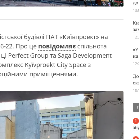
до
13:
Ки
за
тської будівлі ПАТ «Київпроект» на
12:
6-22. Про це
повідомляє
спільнота
«У
нці Perfect Group та Saga Development
на
плекс Kyїvproekt City Space з
12:
ерційними приміщеннями.
До
ек
10:
зб