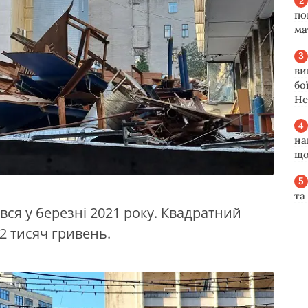
по
ма
ви
бо
Не
на
що
та
вся у березні 2021 року. Квадратний
02 тисяч гривень.