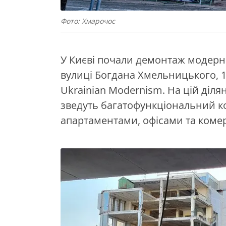
Фото: Хмарочос
У Києві почали демонтаж модерніс
вулиці Богдана Хмельницького, 1
Ukrainian Modernism. На цій діля
зведуть багатофункціональний ком
апартаментами, офісами та ком