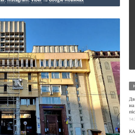
Дв
на
пі
14:
KA