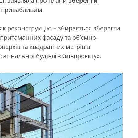
оці, заявляла про плани
зберегти
ш привабливим.
як реконструкцію – збирається зберегти
 притаманних фасаду та об’ємно-
ерхів та квадратних метрів в
игінальної будівлі «Київпроєкту».