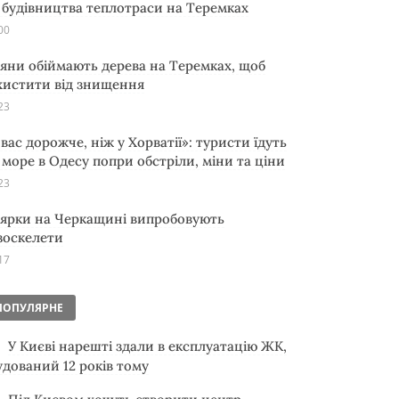
 будівництва теплотраси на Теремках
00
яни обіймають дерева на Теремках, щоб
хистити від знищення
23
 вас дорожче, ніж у Хорватії»: туристи їдуть
 море в Одесу попри обстріли, міни та ціни
23
ярки на Черкащині випробовують
зоскелети
17
ПОПУЛЯРНЕ
У Києві нарешті здали в експлуатацію ЖК,
удований 12 років тому