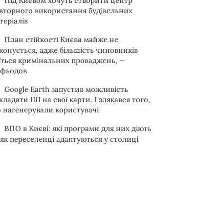
Під Києвом хочуть створити центр
вторного використання будівельних
теріалів
План стійкості Києва майже не
конується, адже більшість чиновників
їться кримінальних проваджень, —
фьодов
Google Earth запустив можливість
кладати ШІ на свої карти. І злякався того,
 нагенерували користувачі
ВПО в Києві: які програми для них діють
 як переселенці адаптуються у столиці