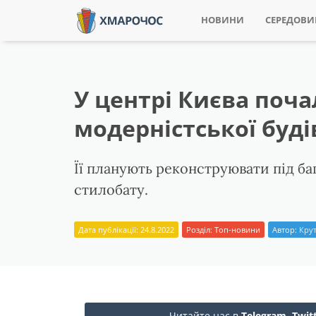
НОВИНИ
СЕРЕДОВ
У центрі Києва поч
модерністської буді
Її планують реконструювати під ба
стилобату.
Дата публікації: 24.8.2022
Розділ:
Топ-новини
Автор:
Крут
Читайте нас в
Telegram
,
Twit