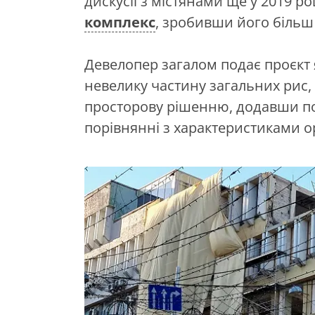
дискусії з містянами ще у 2019 р
комплекс
, зробивши його біль
Девелопер загалом подає проєкт 
невелику частину загальних рис,
просторову рішенню, додавши пов
порівнянні з характеристиками ор