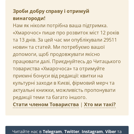
Зроби добру справу і отримуй
винагороди!
Нам як ніколи потрібна ваша підтримка.
«Хмарочос» пише про розвиток міст 12 років
та 13 днів. За цей час ми опублікували 29511
новин та статей. Ми потребуємо вашої
допомоги, щоб продовжувати якісно
працювати далі. Приєднуйтесь до Читацького
товариства «Хмарочоса» та отримуйте
приємні бонуси від редакції: квитки на
культурні заходи в Києві, фірмовий мерч та
актуальні книжки, можливість пропонувати
редакції теми та багато іншого.
Стати членом Товариства
|
Хто ми такі?
Читайте нас в
Telegram
,
Twitter
,
Instagram
,
Viber
та