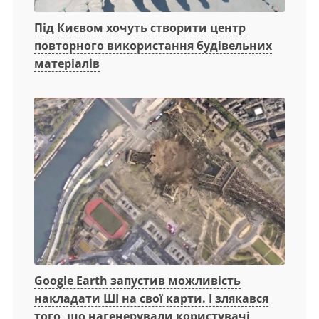
Під Києвом хочуть створити центр
повторного використання будівельних
матеріалів
Google Earth запустив можливість
накладати ШІ на свої карти. І злякався
того, що нагенерували користувачі