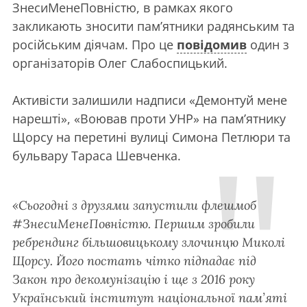
ЗнесиМенеПовністю, в рамках якого
закликають зносити пам’ятники радянським та
російським діячам. Про це
повідомив
один з
організаторів Олег Слабоспицький.
Активісти залишили надписи «Демонтуй мене
нарешті», «Воював проти УНР» на пам’ятнику
Щорсу на перетині вулиці Симона Петлюри та
бульвару Тараса Шевченка.
«Сьогодні з друзями запустили флешмоб
#ЗнесиМенеПовністю. Першим зробили
ребрендинг більшовицькому злочинцю Миколі
Щорсу. Його постать чітко підпадає під
Закон про декомунізацію і ще з 2016 року
Український інститут національної пам’яті