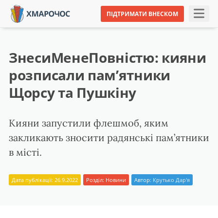
ПІДТРИМАТИ ВНЕСКОМ
ЗнесиМенеПовністю: кияни
розписали пам’ятники
Щорсу та Пушкіну
Кияни запустили флешмоб, яким
закликають зносити радянські пам’ятники
в місті.
Дата публікації: 26.9.2022
Розділ:
Новини
Автор:
Крутько Дар'я