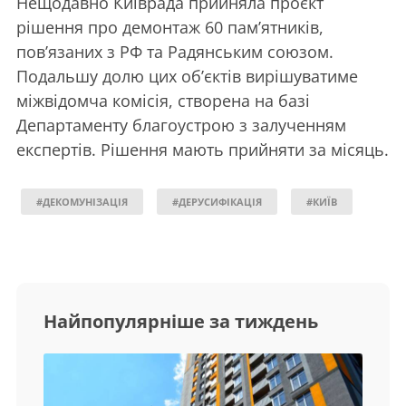
Нещодавно Київрада прийняла проєкт
рішення про демонтаж 60 пам’ятників,
пов’язаних з РФ та Радянським союзом.
Подальшу долю цих об’єктів вирішуватиме
міжвідомча комісія, створена на базі
Департаменту благоустрою з залученням
експертів. Рішення мають прийняти за місяць.
#ДЕКОМУНІЗАЦІЯ
#ДЕРУСИФІКАЦІЯ
#КИЇВ
Найпопулярніше за тиждень