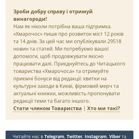
Зроби добру справу і отримуй
винагороди!
Нам як ніколи потрібна ваша підтримка.
«Хмарочос» пише про розвиток міст 12 років
та 14 днів. За цей час ми опублікували 29518
новин та статей. Ми потребуємо вашої
допомоги, щоб продовжувати якісно
працювати далі. Приєднуйтесь до Читацького
товариства «Хмарочоса» та отримуйте
приємні бонуси від редакції: квитки на
культурні заходи в Києві, фірмовий мерч та
актуальні книжки, можливість пропонувати
редакції теми та багато іншого.
Стати членом Товариства
|
Хто ми такі?
Читайте нас в
Telegram
,
Twitter
,
Instagram
,
Viber
та