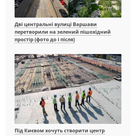
Дві центральні вулиці Варшави
перетворили на зелений пішохідний
простір (фото до і після)
Під Києвом хочуть створити центр