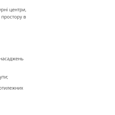
урні центри,
о простору в
 насаджень
ути;
ротилежних