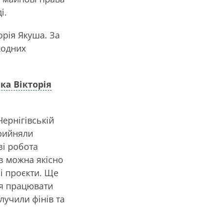
і.
орія Якуша. За
жодних
ка Вікторія
ернігівській
прийняли
зі робота
аз можна якісно
і проєкти. Ще
ся працювати
лучили фінів та
.