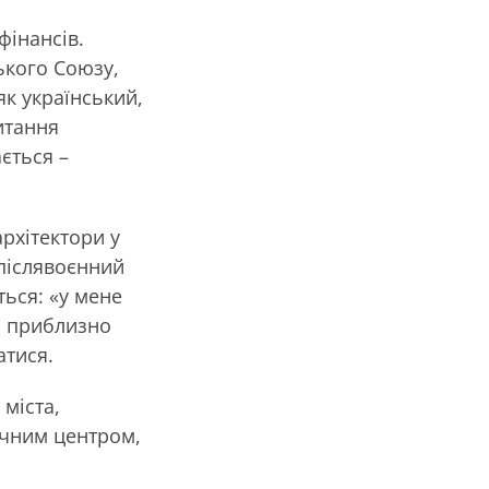
фінансів.
ького Союзу,
як український,
питання
ється –
архітектори у
 післявоєнний
ться: «у мене
ти приблизно
атися.
 міста,
ічним центром,