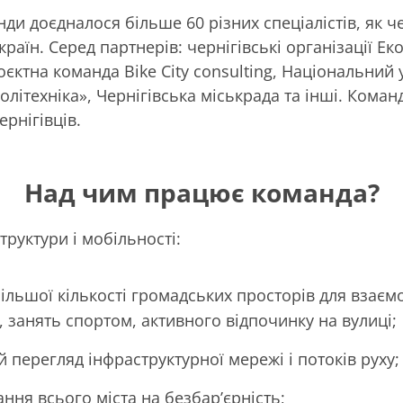
ди доєдналося більше 60 різних спеціалістів, як чер
 країн. Серед партнерів: чернігівські організації Еко
роєктна команда Bike City consulting, Національний 
політехніка», Чернігівська міськрада та інші. Кома
ернігівців.
Над чим працює команда?
труктури і мобільності:
ільшої кількості громадських просторів для взаємо
, занять спортом, активного відпочинку на вулиці;
 перегляд інфраструктурної мережі і потоків руху;
ня всього міста на безбар’єрність;