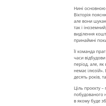
Нині основною 
Вікторія поясн
але вони шукают
так і іноземний
виділення кошт
принаймні поки
Її команда праг
часи відбудови
період, але, як
немає ілюзій».
десять років, 
Ціль проєкту –
побудованого н
в якому буде з