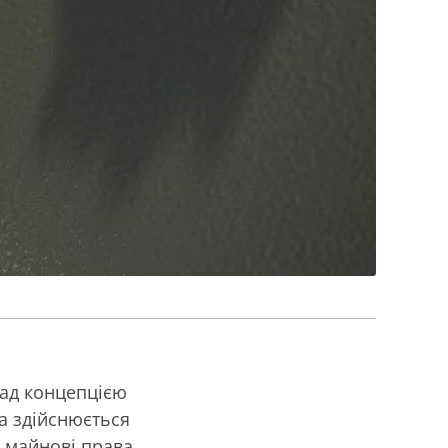
над концепцією
ка здійснюється
а майнові права