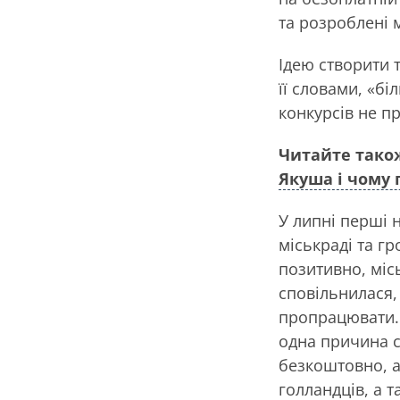
та розроблені м
Ідею створити 
її словами, «б
конкурсів не п
Читайте тако
Якуша і чому п
У липні перші 
міськраді та г
позитивно, міс
сповільнилася,
пропрацювати. 
одна причина с
безкоштовно, ал
голландців, а т