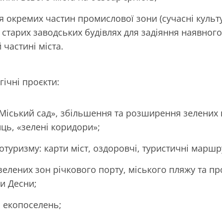
ія окремих частин промислової зони (сучасні культ
у старих заводських будівлях для задіяння наявног
 частині міста.
гічні проєкти:
«Міський сад», збільшення та розширення зелених
ць, «зелені коридори»;
отуризму: карти міст, оздоровчі, туристичні маршр
зелених зон річкового порту, міського пляжу та п
ки Десни;
 екопоселень;