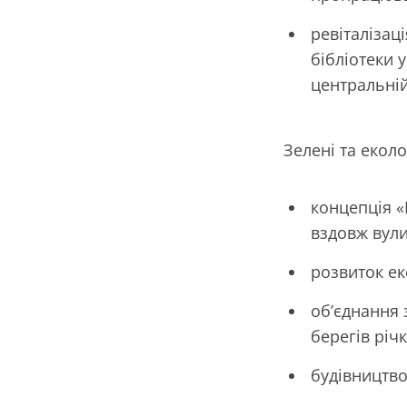
ревіталізац
бібліотеки 
центральній
Зелені та еколо
концепція 
вздовж вули
розвиток ек
об’єднання 
берегів річ
будівництво