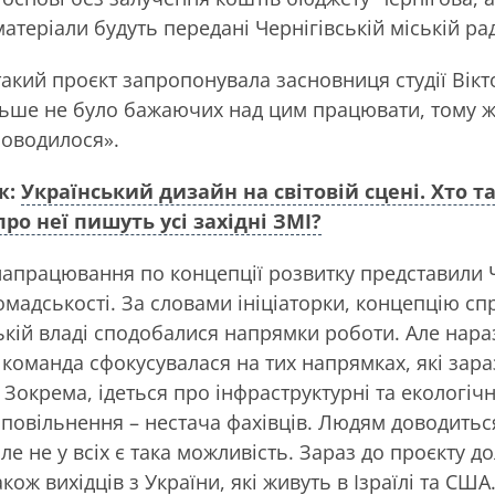
атеріали будуть передані Чернігівській міській рад
такий проєкт запропонувала засновниця студії Вікт
ільше не було бажаючих над цим працювати, тому 
роводилося».
ж:
Український дизайн на світовій сцені. Хто та
ро неї пишуть усі західні ЗМІ?
напрацювання по концепції розвитку представили Ч
ромадськості. За словами ініціаторки, концепцію с
ькій владі сподобалися напрямки роботи. Але нара
 команда сфокусувалася на тих напрямках, які зар
Зокрема, ідеться про інфраструктурні та екологічн
повільнення – нестача фахівців. Людям доводить
е не у всіх є така можливість. Зараз до проєкту до
акож вихідців з України, які живуть в Ізраїлі та США