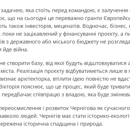
задачею, яка стоїть перед командою, є залучення 
ює, що на сьогодні це переважно гранти Європейс
ь також інвесторів, меценатів. Водночас, бізнес, 
, поки не зацікавлений у фінансуванні проєкту, а 
ів з державного або міського бюджету не розгляда
 йде війна.
не створити базу, від якої будуть відштовхуватися 
 міста. Реалізація проєкту відбуватиметься лише в
 визнає архітекторка, втілити ідею повністю не вдас
 Вікторія пояснює, що це процес, який буде трива
та передбачає співпрацю з владою, яка буде змінюв
 переосмислення і розвиток Чернігова як сучасного
авколо людей. Чернігів має стати історико-еколог
бережена історична спадщина і природа.