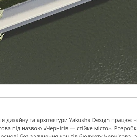
дія дизайну та архітектури Yakusha Design працює 
гова під назвою «Чернігів — стійке місто». Розроб
 основі без залучення коштів бюджету Чернігова, 