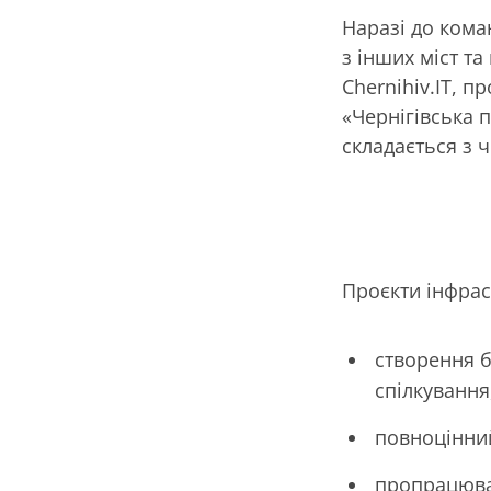
Наразі до коман
з інших міст та
Chernihiv.IT, п
«Чернігівська 
складається з ч
Проєкти інфрас
створення б
спілкування
повноцінний
пропрацюван