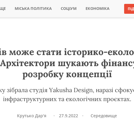
ИЩЕ
МІСЬКА ПОЛІТИКА
СОЦІУМ
ЕКОНОМІКА
ПІ
ів може стати історико-екол
 Архітектори шукають фінанс
розробку концепції
у зібрала студія Yakusha Design, наразі сфок
інфраструктурних та екологічних проєктах.
Крутько Дар'я
·
27.9.2022
·
Середовище