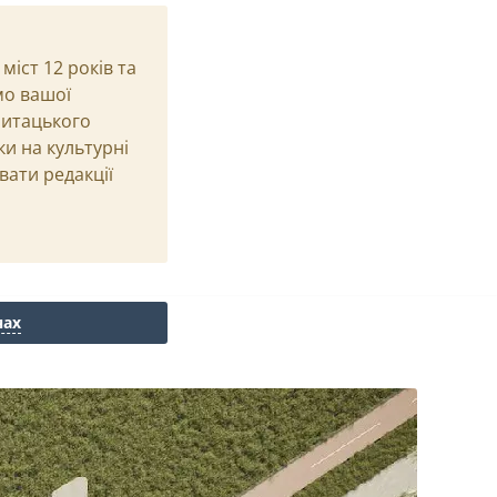
іст 12 років та
мо вашої
Читацького
ки на культурні
вати редакції
нах