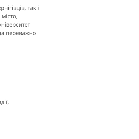
нігівців, так і
 місто,
університет
нда переважно
дії,