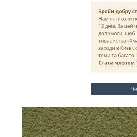
Зроби добру с
Нам як ніколи п
12 днів. За цей
допомоги, щоб 
товариства «Хма
заходи в Києві,
теми та багато 
Стати членом 
Чи