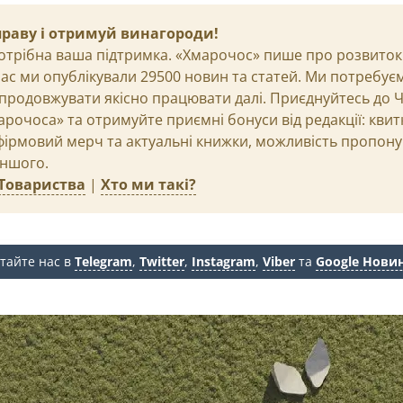
праву і отримуй винагороди!
отрібна ваша підтримка. «Хмарочос» пише про розвиток м
 час ми опублікували 29500 новин та статей. Ми потребує
продовжувати якісно працювати далі. Приєднуйтесь до 
рочоса» та отримуйте приємні бонуси від редакції: квит
 фірмовий мерч та актуальні книжки, можливість пропону
іншого.
Товариства
|
Хто ми такі?
тайте нас в
Telegram
,
Twitter
,
Instagram
,
Viber
та
Google Нови