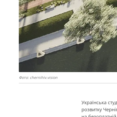
Фото: chernihiv.vision
Українська сту
розвитку Черні
на безоплатній